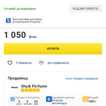
Готовий до відправки
КОД
MP10505752
Безкоштовна доставка
в поштомати Епіцентр
1 050
₴/шт.
КУПИТИ
У бажання
До порівняння
Продавець
Інші товари продавця
Shaik Perfume
Продає в Епіцентрі
Надійний партнер
Вподобання к
Епіцентр
3
6
26
100%
рекомендує
роки
місяців
днів