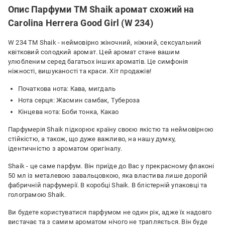
Опис Парфуми TM Shaik аромат схожий на
Carolina Herrera Good Girl (W 234)
W 234 TM Shaik - неймовірно жіночний, ніжний, сексуальний
квітковий солодкий аромат. Цей аромат стане вашим
улюбленим серед багатьох інших ароматів. Це симфонія
ніжності, вишуканості та краси. Хіт продажів!
Початкова нота: Кава, мигдаль
Нота серця: Жасмин самбак, Тубероза
Кінцева нота: Боби тонка, Какао
Парфумерія Shaik підкорює країну своєю якістю та неймовірною
стійкістю, а також, що дуже важливо, на нашу думку,
ідентичністю з ароматом оригіналу.
Shaik - це саме парфум. Він приїде до Вас у прекрасному флаконі
50 мл із металевою завальцовкою, яка властива лише дорогій
фабричній парфумерії. В коробці Shaik. В блістерній упаковці та
голограмою Shaik.
Ви будете користуватися парфумом не один рік, адже їх надовго
виcтачає та з самим ароматом нічого не трапляється. Він буде