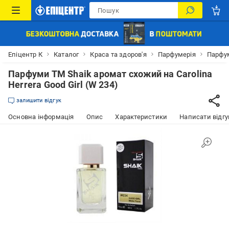
Епіцентр К
Каталог
Краса та здоров'я
Парфумерія
Парфум
Парфуми TM Shaik аромат схожий на Carolina
Herrera Good Girl (W 234)
залишити відгук
Основна інформація
Опис
Характеристики
Написати відгу