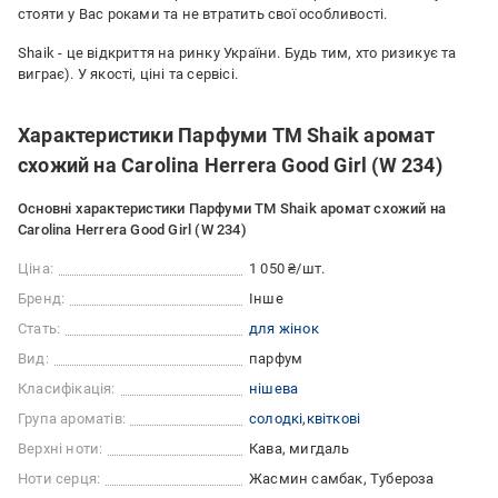
стояти у Вас роками та не втратить свої особливості.
Shaik - це відкриття на ринку України. Будь тим, хто ризикує та
виграє). У якості, ціні та сервісі.
Характеристики Парфуми TM Shaik аромат
схожий на Carolina Herrera Good Girl (W 234)
Основні характеристики Парфуми TM Shaik аромат схожий на
Carolina Herrera Good Girl (W 234)
Ціна:
1 050 ₴/шт.
Бренд:
Інше
Стать:
для жінок
Вид:
парфум
Класифікація:
нішева
Група ароматів:
солодкі
квіткові
Верхні ноти:
Кава, мигдаль
Ноти серця:
Жасмин самбак, Тубероза