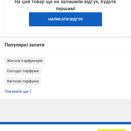
На цей товар ще не залишили відгук, будьте
першим!
НАПИСАТИ ВІДГУК
Популярні запити
Жіноча парфумерія
Солодкі парфуми
Квіткові парфуми
Нішева парфумерія
Показати ще 1
Підписуйтесь, щоб дізнаватись першим про акції та пропозиції