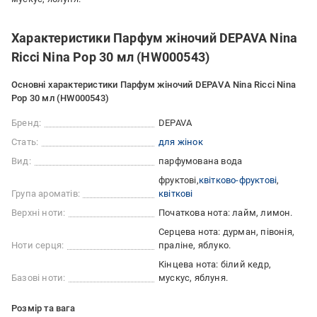
Характеристики Парфум жіночий DEPAVA Nina
Ricci Nina Pop 30 мл (HW000543)
Основні характеристики Парфум жіночий DEPAVA Nina Ricci Nina
Pop 30 мл (HW000543)
Бренд:
DEPAVA
Стать:
для жінок
Вид:
парфумована вода
фруктові
квітково-фруктові
Група ароматів:
квіткові
Верхні ноти:
Початкова нота: лайм, лимон.
Серцева нота: дурман, півонія,
Ноти серця:
праліне, яблуко.
Кінцева нота: білий кедр,
Базові ноти:
мускус, яблуня.
Розмір та вага