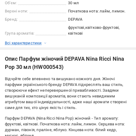
Об'єм:
30 мл
Верхні ноти:
Початкова нота: лайм, лимон.
Бренд:
DEPAVA
фруктові
квітково-фруктові
Група ароматів:
квіткові
Всі характеристики
Опис Парфум жіночий DEPAVA Nina Ricci Nina
Pop 30 мл (HW000543)
Відчуйте себе впевнено та вишукано кожного дня. Жіночі
парфуми українського бренду DEPAVA підкреслять ваш стиль,
створюючи ефект неперевершеної привабливості. Завдяки
вишуканій композиції ароматів, вони стають невидимим
атрибутом вашої індивідуальності, адже наші аромати створені
саме для тих, хто цінує якість і стиль.
Парфум DEPAVA (Nina Ricci Nina Pop) жіночий - Тип аромату:
фруктові, квіткові. Початкова нота: лайм, лимон. Серцева нота:
дурман, півонія, праліне, яблуко. Кінцева нота: білий кедр,
мускус, яблуня.