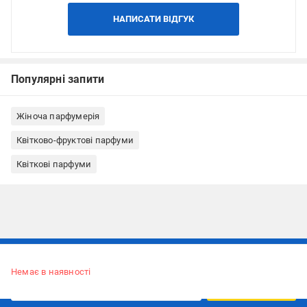
НАПИСАТИ ВІДГУК
Популярні запити
Жіноча парфумерія
Квітково-фруктові парфуми
Квіткові парфуми
Підписуйтесь, щоб дізнаватись першим про акції та пропозиції
Немає в наявності
ПІДПИСАТИСЯ