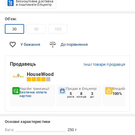
Безкоштовна доставка
в поштомати Епіцентр
Об'єм:
30
50
100
У бажання
До порівняння
Продавець
Інші товари продавця
HouseWood
Надійні транзакції
Продає в Епіцентрі
Вподобання к
Безпечна оплата
5
8
3
100%
картою
років
місяців
дні
Основні характеристики
Вага:
250 г