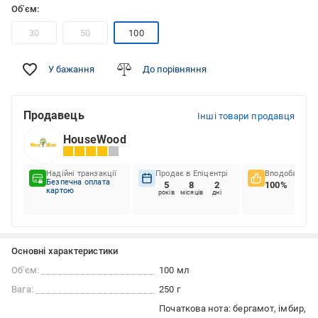
Об'єм:
30
50
100
У бажання
До порівняння
Продавець
Інші товари продавця
HouseWood
Надійні транзакції
Продає в Епіцентрі
Вподобання к
Безпечна оплата
5
8
2
100%
картою
років
місяців
дні
Основні характеристики
Об'єм:
100 мл
Вага:
250 г
Початкова нота: бергамот, імбир,