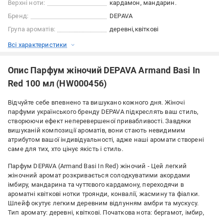
Верхні ноти:
кардамон, мандарин.
Бренд:
DEPAVA
Група ароматів:
деревні
квіткові
Всі характеристики
Опис Парфум жіночий DEPAVA Armand Basi In
Red 100 мл (HW000456)
Відчуйте себе впевнено та вишукано кожного дня. Жіночі
парфуми українського бренду DEPAVA підкреслять ваш стиль,
створюючи ефект неперевершеної привабливості. Завдяки
вишуканій композиції ароматів, вони стають невидимим
атрибутом вашої індивідуальності, адже наші аромати створені
саме для тих, хто цінує якість і стиль.
Парфум DEPAVA (Armand Basi In Red) жіночий - Цей легкий
жіночний аромат розкривається солодкуватими акордами
імбиру, мандарина та чуттєвого кардамону, переходячи в
ароматні квіткові нотки троянди, конвалії, жасмину та фіалки.
Шлейф окутує легким деревним відлунням амбри та мускусу.
Тип аромату: деревні, квіткові. Початкова нота: бергамот, імбир,