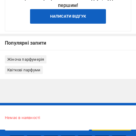
першим!
НАПИСАТИ ВІДГУК
Популярні запити
Жіноча парфумерія
Квіткові парфуми
Підписуйтесь, щоб дізнаватись першим про акції та пропозиції
Немає в наявності
ПІДПИСАТИСЯ