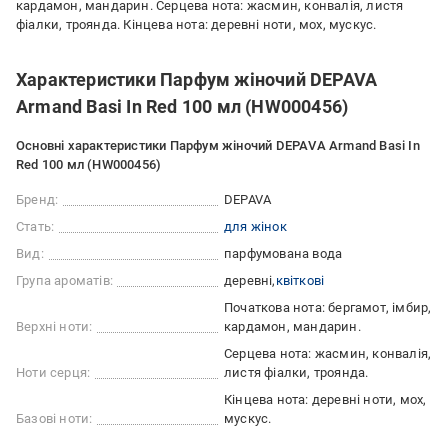
кардамон, мандарин. Серцева нота: жасмин, конвалія, листя
фіалки, троянда. Кінцева нота: деревні ноти, мох, мускус.
Характеристики Парфум жіночий DEPAVA
Armand Basi In Red 100 мл (HW000456)
Основні характеристики Парфум жіночий DEPAVA Armand Basi In
Red 100 мл (HW000456)
Бренд:
DEPAVA
Стать:
для жінок
Вид:
парфумована вода
Група ароматів:
деревні
квіткові
Початкова нота: бергамот, імбир,
Верхні ноти:
кардамон, мандарин.
Серцева нота: жасмин, конвалія,
Ноти серця:
листя фіалки, троянда.
Кінцева нота: деревні ноти, мох,
Базові ноти:
мускус.