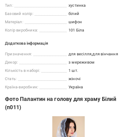
Тип:
хустинка
Базовий колір:
білий
Матеріал:
шифон
Колір виробника:
101 Біла
Додаткова інформація
Призначення:
для весілля
для вінчання
Декор:
з мереживом
Кількість в наборі:
1 шт.
Стать:
жіночі
Країна-виробник:
Україна
Фото Палантин на голову для храму Білий
(п011)