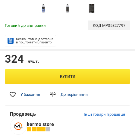
Готовий до відправки
КОД
MP35827797
Безкоштовна доставка
в поштомати Епіцентр
324
₴/шт.
КУПИТИ
У бажання
До порівняння
Продавець
Інші товари продавця
kermo store