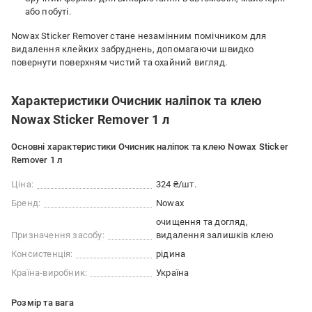
або побуті.
Nowax Sticker Remover стане незамінним помічником для
видалення клейких забруднень, допомагаючи швидко
повернути поверхням чистий та охайний вигляд.
Характеристики Очисник наліпок та клею
Nowax Sticker Remover 1 л
Основні характеристики Очисник наліпок та клею Nowax Sticker
Remover 1 л
Ціна:
324 ₴/шт.
Бренд:
Nowax
очищення та догляд
Призначення засобу:
видалення залишків клею
Консистенція:
рідина
Країна-виробник:
Україна
Розмір та вага