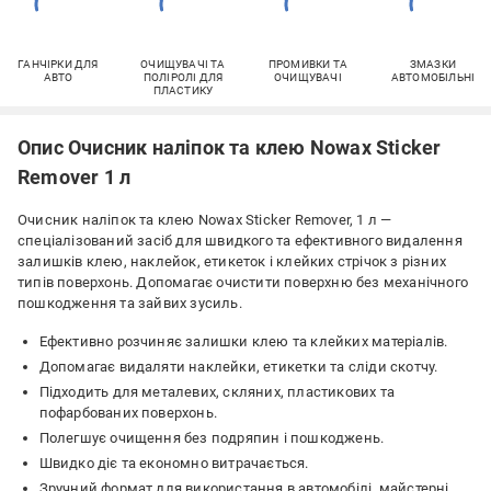
ГАНЧІРКИ ДЛЯ
ОЧИЩУВАЧІ ТА
ПРОМИВКИ ТА
ЗМАЗКИ
АВТО
ПОЛІРОЛІ ДЛЯ
ОЧИЩУВАЧІ
АВТОМОБІЛЬНІ
ПЛАСТИКУ
Опис Очисник наліпок та клею Nowax Sticker
Remover 1 л
Очисник наліпок та клею Nowax Sticker Remover, 1 л —
спеціалізований засіб для швидкого та ефективного видалення
залишків клею, наклейок, етикеток і клейких стрічок з різних
типів поверхонь. Допомагає очистити поверхню без механічного
пошкодження та зайвих зусиль.
Ефективно розчиняє залишки клею та клейких матеріалів.
Допомагає видаляти наклейки, етикетки та сліди скотчу.
Підходить для металевих, скляних, пластикових та
пофарбованих поверхонь.
Полегшує очищення без подряпин і пошкоджень.
Швидко діє та економно витрачається.
Зручний формат для використання в автомобілі, майстерні