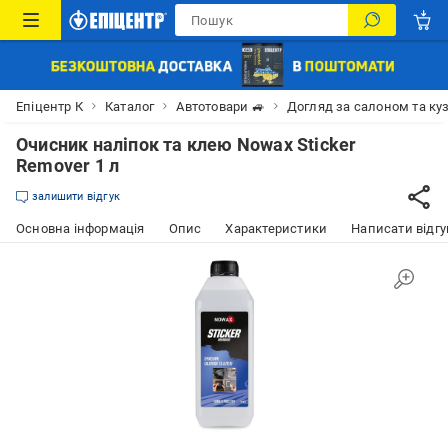
Епіцентр К
Каталог
Автотовари 🚙
Догляд за салоном та ку
Очисник наліпок та клею Nowax Sticker
Remover 1 л
залишити відгук
Основна інформація
Опис
Характеристики
Написати відгу