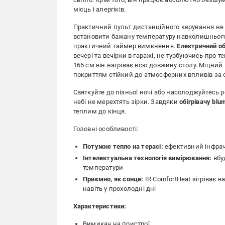
місць і алергіків.
Практичний пульт дистанційного керування не 
встановити бажану температуру навколишнього с
практичний таймер вимкнення.
Електричний об
вечері та вечірки в гаражі, не турбуючись про
165 см він нагріває всю довжину столу. Міцний
покриттям стійкий до атмосферних впливів за 
Святкуйте до пізньої ночі або насолоджуйтесь 
небі не мерехтять зірки. Завдяки
обігрівачу
blum
теплим до кінця.
Головні особливості:
Потужне тепло на терасі:
ефективний інфрач
Інтелектуальна технологія вимірювання:
вбу
температури
Приємно, як сонце:
IR ComfortHeat зігріває
навіть у прохолодні дні
Характеристики:
Вимикач на пристрої