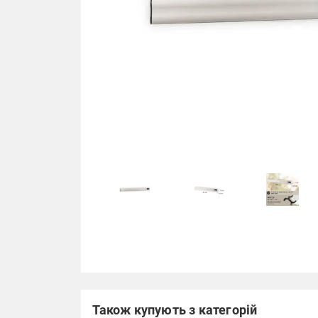
Також купують з категорій