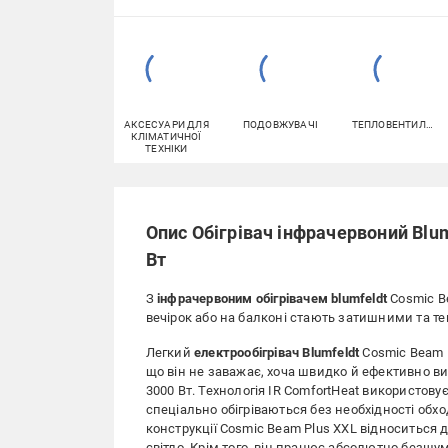
АКСЕСУАРИ ДЛЯ
ПОДОВЖУВАЧІ
ТЕПЛОВЕНТИЛЯТОРИ
КЛІМАТИЧНОЇ
ТЕХНІКИ
Опис Обігрівач інфрачервоний Blu
Вт
З
інфрачервоним обігрівачем
blumfeldt
Cosmic Be
вечірок або на балконі стають затишними та те
Легкий
електрообігрівач
Blumfeldt
Cosmic Beam P
що він не заважає, хоча швидко й ефективно в
3000 Вт. Технологія IR ComfortHeat використову
спеціально обігріваються без необхідності обх
конструкції Cosmic Beam Plus XXL відноситься 
світло. Крім того, він працює абсолютно безшум