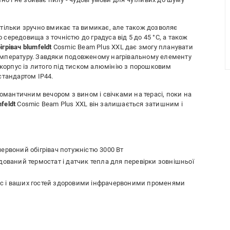
тільки зручно вмикає та вимикає, але також дозволяє
ередовища з точністю до градуса від 5 до 45 °C, а також
ігрівач
blumfeldt
Cosmic Beam Plus XXL дає змогу планувати
 температуру. Завдяки подовженому нагрівальному елементу
 корпус із литого під тиском алюмінію з порошковим
стандартом IP44.
романтичним вечором з вином і свічками на терасі, поки на
feldt
Cosmic Beam Plus XXL він залишається затишним і
ервоний обігрівач потужністю 3000 Вт
дований термостат і датчик тепла для перевірки зовнішньої
 вас і ваших гостей здоровими інфрачервоними променями