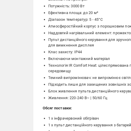
Потужність: 3000 Вт
Ефективна площа: до 20 м²
Діапазон температур: 5 - 45°C
Атмосферостійкий корпус з порошковим по
Наддовгий нагрівальний елемент: прожектор
Пульт дистанційного керування для зручно
для вимкнення дисплея
Клас захисту: IP44
Включаючи монтажний матеріал
Технологія IR Comfort Heat: цілеспрямован
середовищу
Темний випромінювач: не випромінює світл
Підходить лише для захищених зовнішніх зон
Блок живлення пульта дистанційного керуван
Живлення: 220-240 В~ | 50/60 Гц
Обсяг поставки:
1 х інфрачервоний обігрівач
1 x пульт дистанційного керування з батар