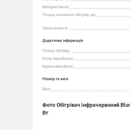
Використання:
Площа основного обігріву, до:
Призначення:
Додаткова інформація
Площа обігріву:
Колір виробника:
Країна-виробник:
Розмір та вага
Вага:
Фото Обігрівач інфрачервоний Blu
Вт