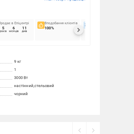
Продає в Епіцентрі
Вподобання клієнтів
Вчасність доставок
5
6
11
100%
59.26%
років
місяців
днів
9 кг
1
3000 Вт
настінний
стельовий
чорний