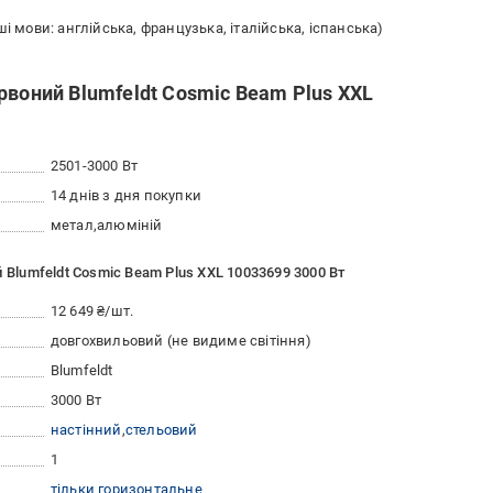
ші мови: англійська, французька, італійська, іспанська)
рвоний Blumfeldt Cosmic Beam Plus XXL
2501-3000 Вт
14 днів з дня покупки
метал
алюміній
 Blumfeldt Cosmic Beam Plus XXL 10033699 3000 Вт
12 649 ₴/шт.
довгохвильовий (не видиме світіння)
Blumfeldt
3000 Вт
настінний
стельовий
1
тільки горизонтальне