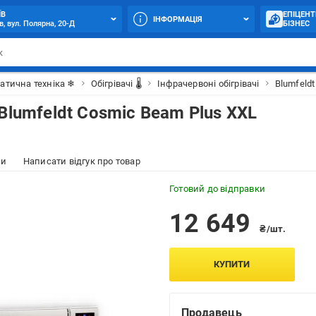
ЇВ
ЕПІЦЕНТ
ІНФОРМАЦІЯ
в, вул. Полярна, 20-Д
БІЗНЕС
атична техніка ❄
Обігрівачі 🌡
Інфрачервоні обігрівачі
Blumfeldt
Blumfeldt Cosmic Beam Plus XXL
ки
Написати відгук про товар
Готовий до відправки
12 649
₴/шт.
КУПИТИ
Продавець