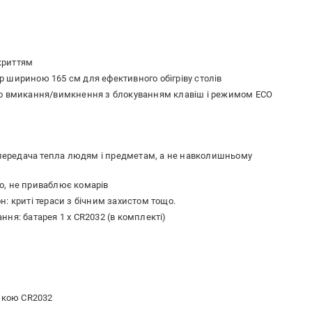
криттям
 шириною 165 см для ефективного обігріву столів
го вмикання/вимкнення з блокуванням клавіш і режимом ECO
а передача тепла людям і предметам, а не навколишньому
о, не приваблює комарів
: криті тераси з бічним захистом тощо.
ня: батарея 1 x CR2032 (в комплекті)
ейкою CR2032