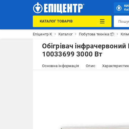
КИ
Киї
КАТАЛОГ ТОВАРІВ
Епіцентр К
Каталог
Побутова техніка 📦
Клім
Обігрівач інфрачервоний 
10033699 3000 Вт
Основна інформація
Опис
Характеристи