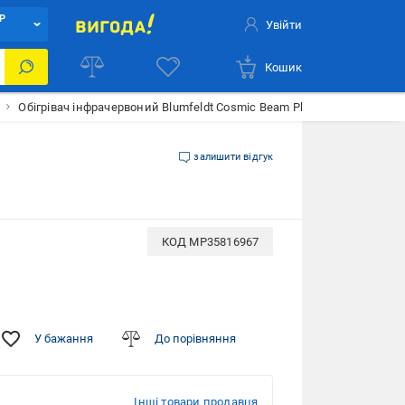
Р
Увійти
Кошик
Обігрівач інфрачервоний Blumfeldt Cosmic Beam Plus XXL 10033699 3
залишити відгук
КОД
MP35816967
У бажання
До порівняння
Інші товари продавця