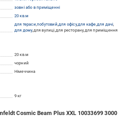
зовні або в приміщенні
20 кв.м
для тераси
побутовий
для офісу
для кафе
для дачі
для дому
для вулиці
для ресторану
для приміщення
20 кв.м
чорний
Німеччина
9 кг
mfeldt Cosmic Beam Plus XXL 10033699 3000