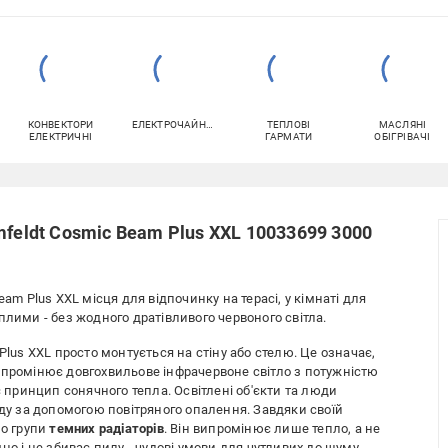
КОНВЕКТОРИ
ЕЛЕКТРОЧАЙНИКИ
ТЕПЛОВІ
МАСЛЯНІ
ЕЛЕКТРИЧНІ
ГАРМАТИ
ОБІГРІВАЧІ
mfeldt Cosmic Beam Plus XXL 10033699 3000
am Plus XXL місця для відпочинку на терасі, у кімнаті для
плими - без жодного дратівливого червоного світла.
lus XXL просто монтується на стіну або стелю. Це означає,
ипромінює довгохвильове інфрачервоне світло з потужністю
є принцип сонячного тепла. Освітлені об'єкти та люди
оду за допомогою повітряного опалення. Завдяки своїй
до групи
темних радіаторів
. Він випромінює лише тепло, а не
но і не збиває пилу - чудові умови для чутливих до шуму