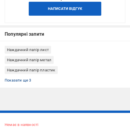
НАПИСАТИ ВІДГУК
Популярні запити
Наждачний папір лист
Наждачний папір метал
Наждачний папір пластик
Вологостійкий наждачний папір
Наждачний папір по лаку
Наждачний папір на поролоні
Показати ще 3
Підписуйтесь, щоб дізнаватись першим про акції та пропозиції
Немає в наявності