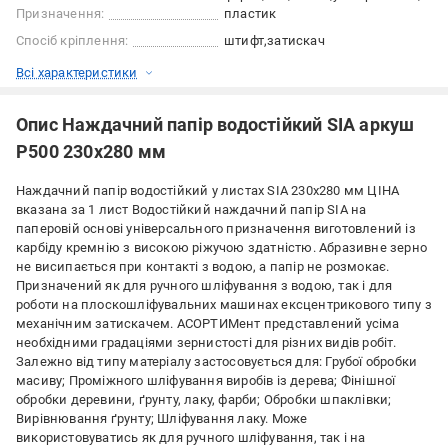
Призначення:
пластик
Спосіб кріплення:
штифт
затискач
Всі характеристики
Опис Наждачний папір водостійкий SIA аркуш
P500 230x280 мм
Наждачний папір водостійкий у листах SIA 230х280 мм ЦІНА
вказана за 1 лист Водостійкий наждачний папір SIA на
паперовій основі універсального призначення виготовлений із
карбіду кремнію з високою ріжучою здатністю. Абразивне зерно
не висипається при контакті з водою, а папір не розмокає.
Призначений як для ручного шліфування з водою, так і для
роботи на плоскошліфувальних машинах ексцентрикового типу з
механічним затискачем. АСОРТИМент представлений усіма
необхідними градаціями зернистості для різних видів робіт.
Залежно від типу матеріалу застосовується для: Грубої обробки
масиву; Проміжного шліфування виробів із дерева; Фінішної
обробки деревини, ґрунту, лаку, фарби; Обробки шпаклівки;
Вирівнювання ґрунту; Шліфування лаку. Може
використовуватись як для ручного шліфування, так і на