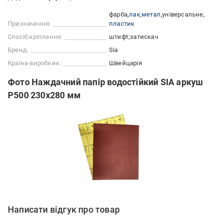
фарба
лак
метал
універсальне
Призначення:
пластик
Спосіб кріплення:
штифт
затискач
Бренд:
Sia
Країна-виробник:
Швейцарія
Фото Наждачний папір водостійкий SIA аркуш
P500 230x280 мм
Написати відгук про товар