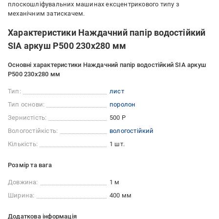
плоскошліфувальних машинах ексцентрикового типу з
механічним затискачем.
Характеристики Наждачний папір водостійкий
SIA аркуш P500 230x280 мм
Основні характеристики Наждачний папір водостійкий SIA аркуш
P500 230x280 мм
Тип:
лист
Тип основи:
поролон
Зернистість:
500 Р
Вологостійкість:
вологостійкий
Кількість:
1 шт.
Розмір та вага
Довжина:
1 м
Ширина:
400 мм
Додаткова інформація