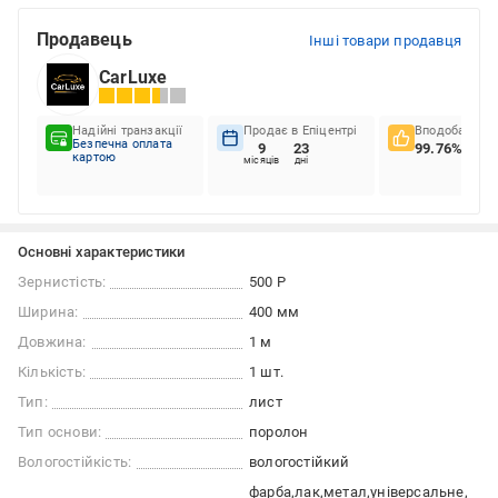
Продавець
Інші товари продавця
CarLuxe
Надійні транзакції
Продає в Епіцентрі
Вподобання к
Безпечна оплата
9
23
99.76%
картою
місяців
дні
Основні характеристики
Зернистість:
500 Р
Ширина:
400 мм
Довжина:
1 м
Кількість:
1 шт.
Тип:
лист
Тип основи:
поролон
Вологостійкість:
вологостійкий
фарба
лак
метал
універсальне