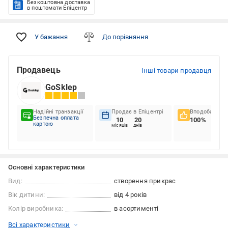
Безкоштовна доставка
в поштомати Епіцентр
У бажання
До порівняння
Продавець
Інші товари продавця
GoSklep
Надійні транзакції
Продає в Епіцентрі
Вподобання к
Безпечна оплата
10
20
100%
картою
місяців
днів
Основні характеристики
Вид:
створення прикрас
Вік дитини:
від 4 років
Колір виробника:
в асортименті
Всі характеристики