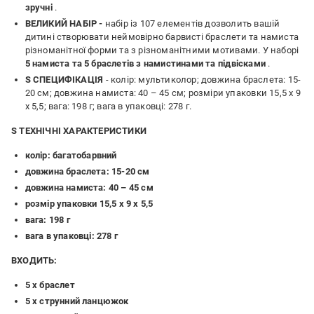
зручні
.
ВЕЛИКИЙ НАБІР -
набір із 107 елементів дозволить вашій
дитині створювати неймовірно барвисті браслети та намиста
різноманітної форми та з різноманітними мотивами. У наборі
5 намиста та 5 браслетів з намистинами та підвісками
.
S СПЕЦИФІКАЦІЯ
- колір: мультиколор; довжина браслета: 15-
20 см; довжина намиста: 40 – 45 см; розміри упаковки 15,5 х 9
х 5,5; вага: 198 г; вага в упаковці: 278 г.
S ТЕХНІЧНІ ХАРАКТЕРИСТИКИ
колір: багатобарвний
довжина браслета: 15-20 см
довжина намиста: 40 – 45 см
розмір упаковки 15,5 х 9 х 5,5
вага: 198 г
вага в упаковці: 278 г
ВХОДИТЬ:
5 х браслет
5 х струнний ланцюжок