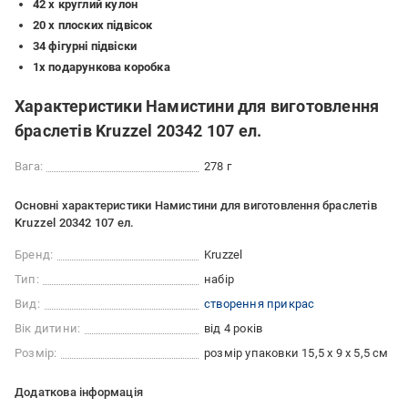
42 x круглий кулон
20 х плоских підвісок
34 фігурні підвіски
1x подарункова коробка
Характеристики Намистини для виготовлення
браслетів Kruzzel 20342 107 ел.
Вага:
278 г
Основні характеристики Намистини для виготовлення браслетів
Kruzzel 20342 107 ел.
Бренд:
Kruzzel
Тип:
набір
Вид:
створення прикрас
Вік дитини:
від 4 років
Розмір:
розмір упаковки 15,5 х 9 х 5,5 см
Додаткова інформація