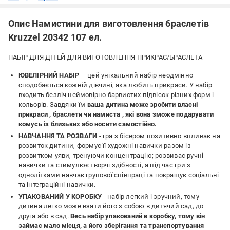
Опис Намистини для виготовлення браслетів
Kruzzel 20342 107 ел.
НАБІР ДЛЯ ДІТЕЙ ДЛЯ ВИГОТОВЛЕННЯ ПРИКРАС/БРАСЛЕТА
ЮВЕЛІРНИЙ НАБІР
– цей унікальний набір неодмінно
сподобається кожній дівчині, яка любить прикраси. У набір
входить безліч неймовірно барвистих підвісок різних форм і
кольорів. Завдяки їм
ваша дитина може зробити власні
прикраси , браслети чи намиста , які вона зможе подарувати
комусь із близьких або носити самостійно.
НАВЧАННЯ ТА РОЗВАГИ
- гра з бісером позитивно впливає на
розвиток дитини, формує її художні навички разом із
розвитком уяви, тренуючи концентрацію; розвиває ручні
навички та стимулює творчі здібності, а під час гри з
однолітками навчає групової співпраці та покращує соціальні
та інтеграційні навички.
УПАКОВАНИЙ У КОРОБКУ
- набір легкий і зручний, тому
дитина легко може взяти його з собою в дитячий сад, до
друга або в сад.
Весь набір упакований в коробку, тому він
займає мало місця, а його зберігання та транспортування