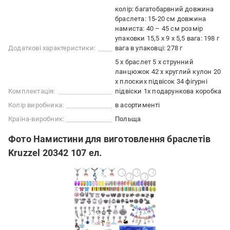
колір: багатобарвний довжина
браслета: 15-20 см довжина
намиста: 40 – 45 см розмір
упаковки 15,5 х 9 х 5,5 вага: 198 г
Додаткові характеристики:
вага в упаковці: 278 г
5 х браслет 5 х струнний
ланцюжок 42 x круглий кулон 20
х плоских підвісок 34 фігурні
Комплектація:
підвіски 1x подарункова коробка
Колір виробника:
в асортименті
Країна-виробник:
Польща
Фото Намистини для виготовлення браслетів
Kruzzel 20342 107 ел.