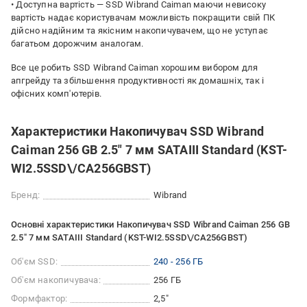
• Доступна вартість — SSD Wibrand Caiman маючи невисоку
вартість надає користувачам можливість покращити свій ПК
дійсно надійним та якісним накопичувачем, що не уступає
багатьом дорожчим аналогам.
Все це робить SSD Wibrand Caiman хорошим вибором для
апгрейду та збільшення продуктивності як домашніх, так і
офісних комп'ютерів.
Характеристики Накопичувач SSD Wibrand
Caiman 256 GB 2.5" 7 мм SATAIII Standard (KST-
WI2.5SSD\/CA256GBST)
Бренд:
Wibrand
Основні характеристики Накопичувач SSD Wibrand Caiman 256 GB
2.5" 7 мм SATAIII Standard (KST-WI2.5SSD\/CA256GBST)
Об'єм SSD:
240 - 256 ГБ
Об'єм накопичувача:
256 ГБ
Формфактор:
2,5"