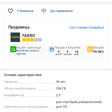
У бажання
До порівняння
Продавець
Інші товари продавця
FARRO
Надійні транзакції
Продає в Епіцентрі
Вподобання к
Безпечна оплата
5
9
16
99.86%
картою
років
місяців
днів
Основні характеристики
Гарантія:
36 міс.
Об'єм накопичувача:
256 ГБ
Формфактор:
2,5"
для ноутбуків
універсальний
Призначення накопичувача:
для ПК