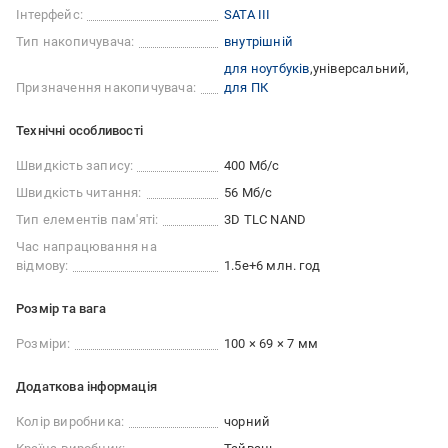
Інтерфейс:
SATA III
Тип накопичувача:
внутрішній
для ноутбуків
універсальний
Призначення накопичувача:
для ПК
Технічні особливості
Швидкість запису:
400 Мб/с
Швидкість читання:
56 Мб/с
Тип елементів пам'яті:
3D TLC NAND
Час напрацювання на
відмову:
1.5e+6 млн. год
Розмір та вага
Розміри:
100 × 69 × 7 мм
Додаткова інформація
Колір виробника:
чорний