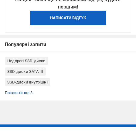
першим!
НАПИСАТИ ВІДГУК
Популярні запити
Недорогі SSD-диски
SSD-диски SATA III
SSD-диски внутрішні
SSD-диски 240 - 256 ГБ
SSD-диски для ПК
SSD-диски для ноутбуків
Показати ще 3
Підписуйтесь, щоб дізнаватись першим про акції та пропозиції