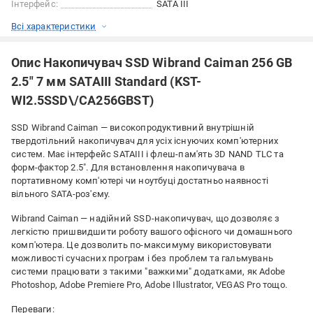
Інтерфейс:
SATA III
Всі характеристики
Опис Накопичувач SSD Wibrand Caiman 256 GB
2.5" 7 мм SATAIII Standard (KST-
WI2.5SSD\/CA256GBST)
SSD Wibrand Caiman — високопродуктивний внутрішній
твердотільний накопичувач для усіх існуючих комп'ютерних
систем. Має інтерфейс SATAIII і флеш-пам'ять 3D NAND TLC та
форм-фактор 2.5". Для встановлення накопичувача в
портативному комп'ютері чи ноутбуці достатньо наявності
вільного SATA-роз'єму.
Wibrand Caiman — надійний SSD-накопичувач, що дозволяє з
легкістю пришвидшити роботу вашого офісного чи домашнього
комп'ютера. Це дозволить по-максимуму використовувати
можливості сучасних програм і без проблем та гальмувань
системи працювати з такими "важкими" додатками, як Adobe
Photoshop, Adobe Premiere Pro, Adobe Illustrator, VEGAS Pro тощо.
Переваги: