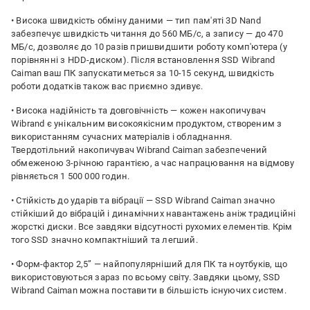
• Висока швидкість обміну даними — тип пам'яті 3D Nand
забезпечує швидкість читання до 560 МБ/с, а запису — до 470
МБ/с, дозволяє до 10 разів пришвидшити роботу комп'ютера (у
порівнянні з HDD-диском). Після встановлення SSD Wibrand
Caiman ваш ПК запускатиметься за 10-15 секунд, швидкість
роботи додатків також вас приємно здивує.
• Висока надійність та довговічність — кожен накопичувач
Wibrand є унікальним високоякісним продуктом, створеним з
використанням сучасних матеріалів і обладнання.
Твердотільний накопичувач Wibrand Caiman забезпечений
обмеженою 3-річною гарантією, а час напрацювання на відмову
рівняється 1 500 000 годин.
• Стійкість до ударів та вібрації — SSD Wibrand Caiman значно
стійкіший до вібрацій і динамічних навантажень аніж традиційні
жорсткі диски. Все завдяки відсутності рухомих елементів. Крім
того SSD значно компактніший та легший.
• Форм-фактор 2,5” — найпопулярніший для ПК та ноутбуків, що
використовуються зараз по всьому світу. Завдяки цьому, SSD
Wibrand Caiman можна поставити в більшість існуючих систем.