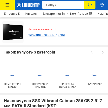
Епіцентр К
Каталог
Електроніка 🔌
Комп'ютери 💻
Комп'ю
Немає в наявності
Дивитись всі SSD-диски
Також купують з категорій
КОМП'ЮТЕРНІ
ОПЕРАТИВНА
КАБЕЛІ ТА
БАТАРЕЙКИ
МИШКИ
ПАМ'ЯТЬ
ПЕРЕХІДНИКИ
Накопичувач SSD Wibrand Caiman 256 GB 2.5" 7
мм SATAIII Standard (KST-