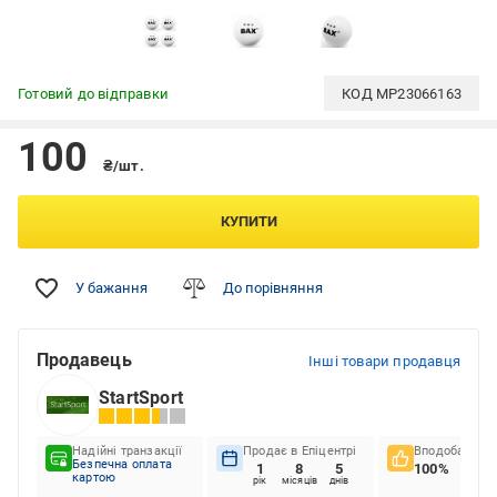
Готовий до відправки
КОД
MP23066163
100
₴/шт.
КУПИТИ
У бажання
До порівняння
Продавець
Інші товари продавця
StartSport
Надійні транзакції
Продає в Епіцентрі
Вподобання к
Безпечна оплата
1
8
5
100%
картою
рік
місяців
днів