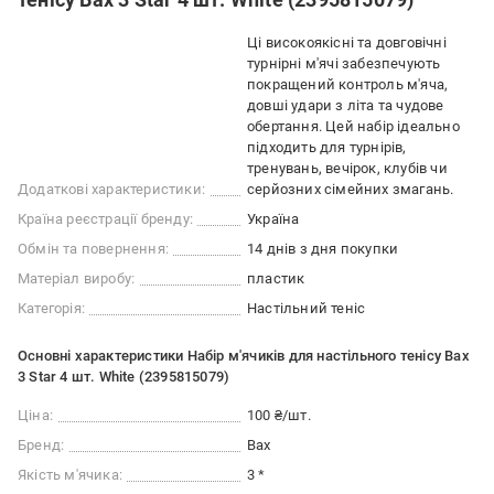
Ці високоякісні та довговічні
турнірні м'ячі забезпечують
покращений контроль м'яча,
довші удари з літа та чудове
обертання. Цей набір ідеально
підходить для турнірів,
тренувань, вечірок, клубів чи
Додаткові характеристики:
серйозних сімейних змагань.
Країна реєстрації бренду:
Україна
Обмін та повернення:
14 днів з дня покупки
Матеріал виробу:
пластик
Категорія:
Настільний теніс
Основні характеристики Набір м'ячиків для настільного тенісу Bax
3 Star 4 шт. White (2395815079)
Ціна:
100 ₴/шт.
Бренд:
Bax
Якість м'ячика:
3 *