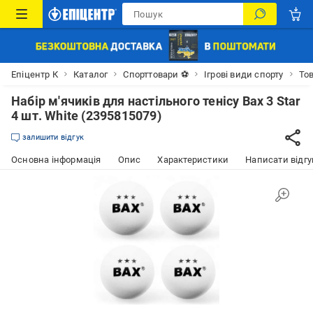
Епіцентр К
Каталог
Спорттовари ⚽
Ігрові види спорту
Тов
Набір м'ячиків для настільного тенісу Bax 3 Star
4 шт. White (2395815079)
залишити відгук
Основна інформація
Опис
Характеристики
Написати відгу