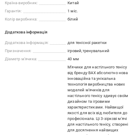
Країна-виробник:
Китай
Гарантія:
1 міс.
Колір виробника:
білий
Додаткова інформація
Додаткова інформація:
для тенісної ракетки
Призначення:
ігровий
тренувальний
Діаметр м'ячика:
40 мм
М'ячики для настільного тенісу
від бренду BAX абсолютно нова
інноваційна та унікальна
технологія виробництва нових
моделей м'ячиків для
настільного тенісу здивує своїм
дизайном та ігровими
характеристиками. Найвищої
якості для всіх від любителя до
професіонала. Ці 3-зіркові м'ячі
для настільного тенісу, створені
для досягнення найвищих