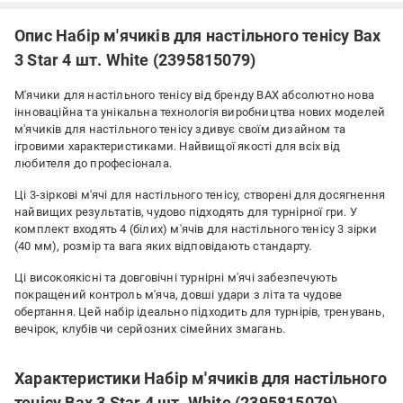
Опис Набір м'ячиків для настільного тенісу Bax
3 Star 4 шт. White (2395815079)
М'ячики для настільного тенісу від бренду BAX абсолютно нова
інноваційна та унікальна технологія виробництва нових моделей
м'ячиків для настільного тенісу здивує своїм дизайном та
ігровими характеристиками. Найвищої якості для всіх від
любителя до професіонала.
Ці 3-зіркові м'ячі для настільного тенісу, створені для досягнення
найвищих результатів, чудово підходять для турнірної гри. У
комплект входять 4 (білих) м'ячів для настільного тенісу 3 зірки
(40 мм), розмір та вага яких відповідають стандарту.
Ці високоякісні та довговічні турнірні м'ячі забезпечують
покращений контроль м'яча, довші удари з літа та чудове
обертання. Цей набір ідеально підходить для турнірів, тренувань,
вечірок, клубів чи серйозних сімейних змагань.
Характеристики Набір м'ячиків для настільного
тенісу Bax 3 Star 4 шт. White (2395815079)