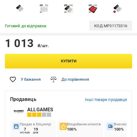
Готовий до відправки
КОД
MP31173316
1 013
₴/шт.
КУПИТИ
У бажання
До порівняння
Продавець
Інші товари продавця
ALLGAMES
Продає в Епіцентрі
Вподобання клієнтів
Вчасність до
7
19
100%
100%
місяців
днів