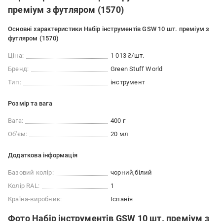
преміум з футляром (1570)
Основні характеристики Набір інструментів GSW 10 шт. преміум з
футляром (1570)
Ціна:
1 013 ₴/шт.
Бренд:
Green Stuff World
Тип:
інструмент
Розмір та вага
Вага:
400 г
Об'єм:
20 мл
Додаткова інформація
Базовий колір:
чорний
білий
Колір RAL:
1
Країна-виробник:
Іспанія
Фото Набір інструментів GSW 10 шт. преміум з