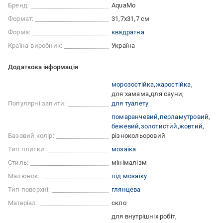
Бренд:
AquaMo
Формат:
31,7x31,7 см
Форма:
квадратна
Країна-виробник:
Україна
Додаткова інформація
морозостійка
жаростійка
для хамама
для сауни
Популярні запити:
для туалету
помаранчевий
перламутровий
бежевий
золотистий
жовтий
Базовий колір:
різнокольоровий
Тип плитки:
мозаїка
Стиль:
мінімалізм
Малюнок:
під мозаїку
Тип поверхні:
глянцева
Матеріал:
скло
для внутрішніх робіт