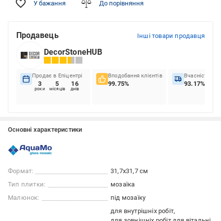
У бажання
До порівняння
Продавець
Інші товари продавця
DecorStoneHUB
Продає в Епіцентрі
Вподобання клієнтів
Вчасність до
3
5
16
99.75%
93.17%
роки
місяців
днів
Основні характеристики
Формат:
31,7x31,7 см
Тип плитки:
мозаїка
Малюнок:
під мозаїку
для внутрішніх робіт
для зовнішніх робіт
для вітальні