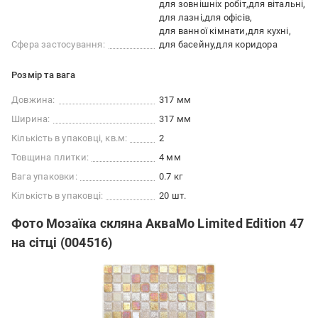
для зовнішніх робіт
для вітальні
для лазні
для офісів
для ванної кімнати
для кухні
Сфера застосування:
для басейну
для коридора
Розмір та вага
Довжина:
317 мм
Ширина:
317 мм
Кількість в упаковці, кв.м:
2
Товщина плитки:
4 мм
Вага упаковки:
0.7 кг
Кількість в упаковці:
20 шт.
Фото Мозаїка скляна АкваМо Limited Edition 47
на сітці (004516)