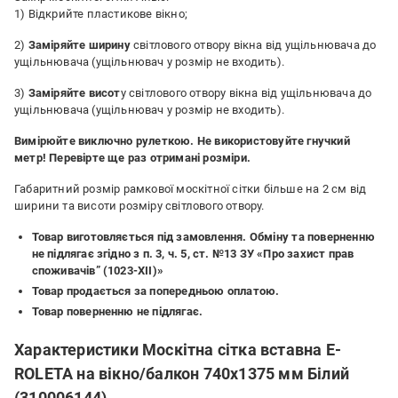
1) Відкрийте пластикове вікно;
2)
Заміряйте ширину
світлового отвору вікна від ущільнювача до
ущільнювача (ущільнювач у розмір не входить).
3)
Заміряйте висот
у світлового отвору вікна від ущільнювача до
ущільнювача (ущільнювач у розмір не входить).
Вимірюйте виключно рулеткою. Не використовуйте гнучкий
метр! Перевірте ще раз отримані розміри.
Габаритний розмір рамкової москітної сітки більше на 2 см від
ширини та висоти розміру світлового отвору.
Товар виготовляється під замовлення. Обміну та поверненню
не підлягає згідно з п. 3, ч. 5, ст. №13 ЗУ «Про захист прав
споживачів” (1023-XII)»
Товар продається за попередньою оплатою.
Товар поверненню не підлягає.
Характеристики Москітна сітка вставна E-
ROLETA на вікно/балкон 740х1375 мм Білий
(310006144)