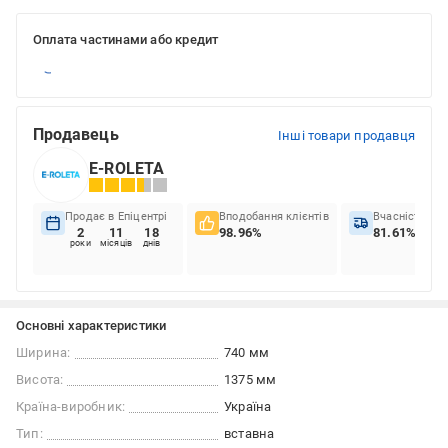
Оплата частинами або кредит
Продавець
Інші товари продавця
E-ROLETA
Продає в Епіцентрі
Вподобання клієнтів
Вчасність до
2
11
18
98.96%
81.61%
роки
місяців
днів
Основні характеристики
Ширина:
740 мм
Висота:
1375 мм
Країна-виробник:
Україна
Тип:
вставна