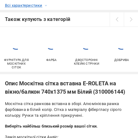
Всі характеристики
Також купують з категорій
ФУРНІТУРА ДЛЯ
ФАРБА
ДВОСТОРОННІ
ДОБРИВА
МОСКІТНИХ
КЛЕЙКІ СТРІЧКИ
СІТОК
Опис Москітна сітка вставна E-ROLETA на
вікно/балкон 740х1375 мм Білий (310006144)
Москітна сітка рамкова вставна в зборі. Алюмінієва рамка
фарбована в білий колір. Сітка з матеріалу фібергласу сірого
кольору. Ручки та кріплення прикручені.
Виберіть найбільш близький розмір вашої сітки.
Замір москітної сітки Анвіс: