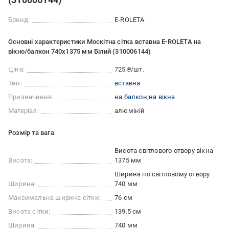
Бренд:
E-ROLETA
Основні характеристики Москітна сітка вставна E-ROLETA на
вікно/балкон 740х1375 мм Білий (310006144)
Ціна:
725 ₴/шт.
Тип:
вставна
Призначення:
на балкон
на вікна
Матеріал:
алюміній
Розмір та вага
Висота світлового отвору вікна
Висота:
1375 мм
Ширина по світловому отвору
Ширина:
740 мм
Максимальна ширина сітки:
76 см
Висота сітки:
139.5 см
Ширина:
740 мм