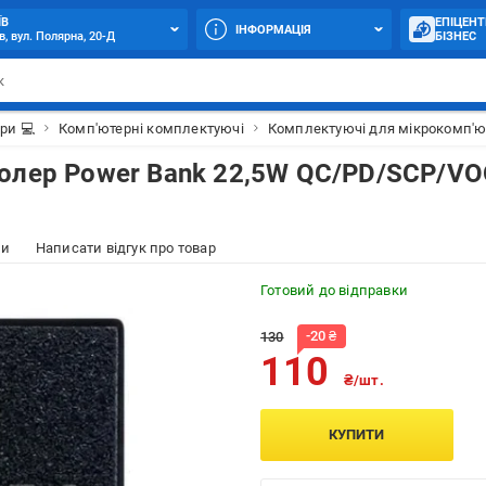
ЇВ
ЕПІЦЕНТ
ІНФОРМАЦІЯ
в, вул. Полярна, 20-Д
БІЗНЕС
ри 💻
Комп'ютерні комплектуючі
Комплектуючі для мікрокомп'ю
ролер Power Bank 22,5W QC/PD/SCP/V
ки
Написати відгук про товар
Готовий до відправки
-
20
₴
130
110
₴/шт.
КУПИТИ