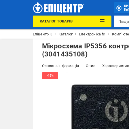
КИ
Киї
КАТАЛОГ ТОВАРІВ
Епіцентр К
Каталог
Електроніка 🔌
Комп'юте
Мікросхема IP5356 конт
(3041435108)
Основна інформація
Опис
Характеристи