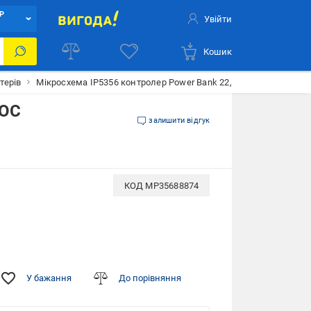
Р
Увійти
Кошик
терів
Мікросхема IP5356 контролер Power Bank 22,5W QC/PD/SCP/VO
OOC
залишити відгук
КОД
MP35688874
У бажання
До порівняння