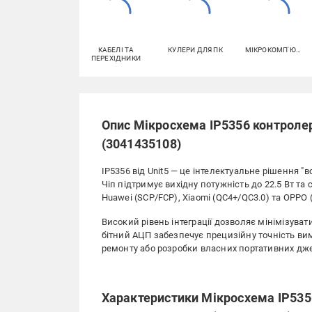
КАБЕЛІ ТА
КУЛЕРИ ДЛЯ ПК
МІКРОКОМП'ЮТЕРИ
ПЕРЕХІДНИКИ
Опис Мікросхема IP5356 контрол
(3041435108)
IP5356 від Unit5 — це інтелектуальне рішення "
Чіп підтримує вихідну потужність до 22.5 Вт т
Huawei (SCP/FCP), Xiaomi (QC4+/QC3.0) та OPPO 
Високий рівень інтеграції дозволяє мінімізувати
бітний АЦП забезпечує прецизійну точність ви
ремонту або розробки власних портативних дже
Характеристики Мікросхема IP535