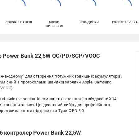
СОНЯЧНІ ПАНЕЛІ
БЛОКИ
SSD-ДИСКИ
РОБОТОТЕХНІКА
ЖИВЛЕННЯ
ер Power Bank 22,5W QC/PD/SCP/VOOC
все-в-одному" для створення потужних зовнішніх акумуляторів.
а сумісний з протоколами швидкої зарядки Apple, Samsung,
(VOOC).
 кількість зовнішніх компонентів на платі, а вбудований 14-
мірювання заряду. Це ідеальний вибір для професійного
рел живлення з підтримкою Type-C PD 3.0.
6 контролер Power Bank 22,5W