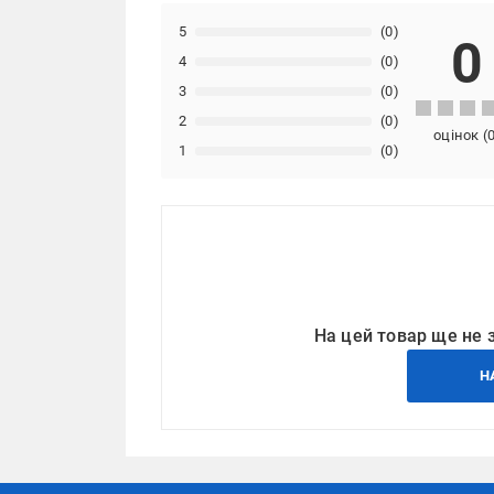
5
(0)
0
4
(0)
3
(0)
2
(0)
оцінок
(
1
(0)
На цей товар ще не 
Н