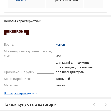
років
місяців
день
Основні характеристики
Бренд:
Kerron
Міжцентрова відстань отворів,
мм:
320
для кухні
для шухляд
для комодів
для меблів
Призначення ручки:
для шаф
для тумб
Колір виробника:
алюміній
Матеріал:
метал
Всі характеристики
Також купують з категорій