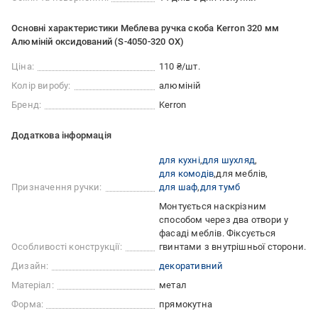
Основні характеристики Меблева ручка скоба Kerron 320 мм
Алюміній оксидований (S-4050-320 OX)
Ціна:
110 ₴/шт.
Колір виробу:
алюміній
Бренд:
Kerron
Додаткова інформація
для кухні
для шухляд
для комодів
для меблів
Призначення ручки:
для шаф
для тумб
Монтується наскрізним
способом через два отвори у
фасаді меблів. Фіксується
Особливості конструкції:
гвинтами з внутрішньої сторони.
Дизайн:
декоративний
Матеріал:
метал
Форма:
прямокутна