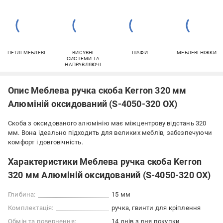
ПЕТЛІ МЕБЛЕВІ
ВИСУВНІ
ШАФИ
МЕБЛЕВІ НІЖКИ
СИСТЕМИ ТА
НАПРАВЛЯЮЧІ
Опис Меблева ручка скоба Kerron 320 мм
Алюміній оксидований (S-4050-320 OX)
Скоба з оксидованого алюмінію має міжцентрову відстань 320
мм. Вона ідеально підходить для великих меблів, забезпечуючи
комфорт і довговічність.
Характеристики Меблева ручка скоба Kerron
320 мм Алюміній оксидований (S-4050-320 OX)
Глибина:
15 мм
Комплектація:
ручка, гвинти для кріплення
Обмін та повернення:
14 днів з дня покупки