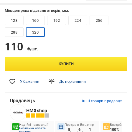
Міжцентрова відстань отворів, мм:
128
160
192
224
256
288
320
110
₴/шт.
КУПИТИ
У бажання
До порівняння
Продавець
Інші товари продавця
HMXshop
Надійні транзакції
Продає в Епіцентрі
Вподобання к
Безпечна оплата
5
6
1
100%
картою