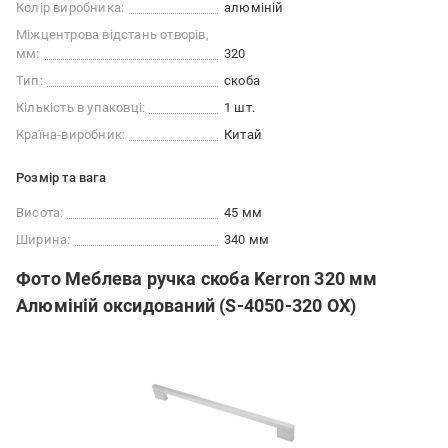
Колір виробника:
алюміній
Міжцентрова відстань отворів,
мм:
320
Тип:
скоба
Кількість в упаковці:
1 шт.
Країна-виробник:
Китай
Розмір та вага
Висота:
45 мм
Ширина:
340 мм
Фото Меблева ручка скоба Kerron 320 мм
Алюміній оксидований (S-4050-320 OX)