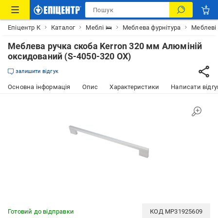
Епіцентр К
Каталог
Меблі 🛌
Меблева фурнітура
Меблеві
Меблева ручка скоба Kerron 320 мм Алюміній
оксидований (S-4050-320 OX)
залишити відгук
Основна інформація
Опис
Характеристики
Написати відгу
Готовий до відправки
КОД
MP31925609