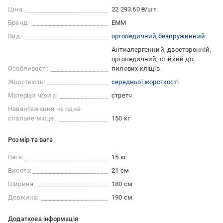
Ціна:
22 293.60 ₴/шт.
Бренд:
ЕММ
Вид:
ортопедичний
безпружинний
Антиалергенний, двосторонній,
ортопедичний, стійкий до
Особливості:
пилових кліщів
Жорсткість:
середньої жорсткості
Матеріал чохла:
стретч
Навантаження на одне
спальне місце:
150 кг
Розмір та вага
Вага:
15 кг
Висота:
21 см
Ширина:
180 см
Довжина:
190 см
Додаткова інформація