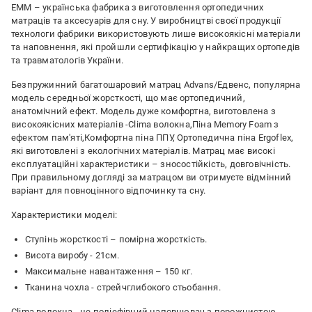
ЕММ – українська фабрика з виготовлення ортопедичних
матраців та аксесуарів для сну. У виробництві своєї продукції
технологи фабрики використовують лише високоякісні матеріали
та наповнення, які пройшли сертифікацію у найкращих ортопедів
та травматологів України.
Безпружинний багатошаровий матрац Advans/Едвенс, популярна
модель середньої жорсткості, що має ортопедичний,
анатомічний ефект. Модель дуже комфортна, виготовлена з
високоякісних матеріалів -Clima волокна,Піна Memory Foam з
ефектом пам'яті,Комфортна піна ППУ, Ортопедична піна Ergoflex,
які виготовлені з екологічних матеріалів. Матрац має високі
експлуатаційні характеристики – зносостійкість, довговічність.
При правильному догляді за матрацом ви отримуєте відмінний
варіант для повноцінного відпочинку та сну.
Характеристики моделі:
Ступінь жорсткості – помірна жорсткість.
Висота виробу - 21см.
Максимальне навантаження – 150 кг.
Тканина чохла - стрейчглибокого стьобання.
Clima волокна - це поліефірний наповнювач з порожнистою