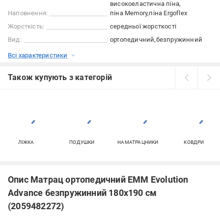
високоеластична піна
Наповнення:
піна Memory
піна Ergoflex
Жорсткість:
середньої жорсткості
Вид:
ортопедичний
безпружинний
Всі характеристики
Також купують з категорій
ЛІЖКА
ПОДУШКИ
НАМАТРАЦНИКИ
КОВДРИ
Опис Матрац ортопедичний ЕММ Evolution
Advance безпружинний 180х190 см
(2059482272)