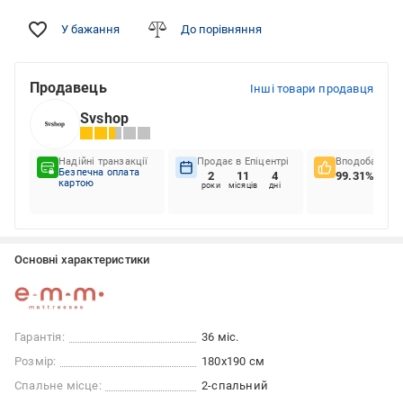
У бажання
До порівняння
Продавець
Інші товари продавця
Svshop
Надійні транзакції
Продає в Епіцентрі
Вподобання к
Безпечна оплата
2
11
4
99.31%
картою
роки
місяців
дні
Основні характеристики
Гарантія:
36 міс.
Розмір:
180x190 см
Спальне місце:
2-спальний