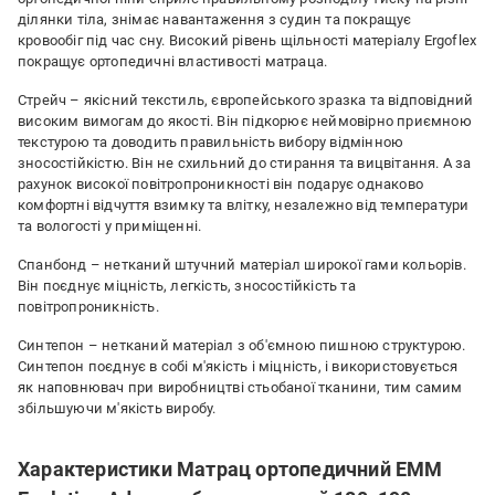
ділянки тіла, знімає навантаження з судин та покращує
кровообіг під час сну. Високий рівень щільності матеріалу Ergoflex
покращує ортопедичні властивості матраца.
Стрейч – якісний текстиль, європейського зразка та відповідний
високим вимогам до якості. Він підкорює неймовірно приємною
текстурою та доводить правильність вибору відмінною
зносостійкістю. Він не схильний до стирання та вицвітання. А за
рахунок високої повітропроникності він подарує однаково
комфортні відчуття взимку та влітку, незалежно від температури
та вологості у приміщенні.
Спанбонд – нетканий штучний матеріал широкої гами кольорів.
Він поєднує міцність, легкість, зносостійкість та
повітропроникність.
Синтепон – нетканий матеріал з об'ємною пишною структурою.
Синтепон поєднує в собі м'якість і міцність, і використовується
як наповнювач при виробництві стьобаної тканини, тим самим
збільшуючи м'якість виробу.
Характеристики Матрац ортопедичний ЕММ