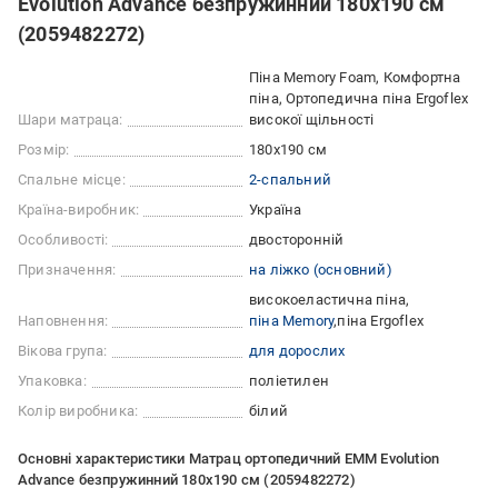
Evolution Advance безпружинний 180х190 см
(2059482272)
Піна Memory Foam, Комфортна
піна, Ортопедична піна Ergoflex
Шари матраца:
високої щільності
Розмір:
180x190 см
Спальне місце:
2-спальний
Країна-виробник:
Україна
Особливості:
двосторонній
Призначення:
на ліжко (основний)
високоеластична піна
Наповнення:
піна Memory
піна Ergoflex
Вікова група:
для дорослих
Упаковка:
поліетилен
Колір виробника:
білий
Основні характеристики Матрац ортопедичний ЕММ Evolution
Advance безпружинний 180х190 см (2059482272)