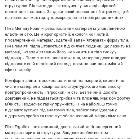
структурою. Він виглядає, як скручені у вигляді спіралей
порожнисті волокна. Завдяки своїй порожнистій структурі, цей
наповнювач має гарну терморегуляцію і повітропроникність.
Піна Memory Foam – революційний матеріал із уповільненою
еластичністю. Це мікропористий, екологічно чистий,
гіпоалергенний матеріал, здатний запам'ятовувати форму тіла.
Піна пам'яті підлаштовується під силует людини, що лежить на
матраці, і «запам'ятавши» його, не чинить на тіло тиску у
відповідь. Після зняття навантаження, матеріал дуже швидко
відновлює свій первісний вигляд, посилюючи анатомічний
ефект виробу.
Комфортна піна - високоеластичний полімерний, екологічно
чистий матеріал з комірчастою структурою, що має високу
повітропроникність і гігроскопічність. Безпечний, досить
довговічний, не піддається грибкам та плісняві. Має комфортну
м'якість і водночас гарну пружність. Піна найбільш точно
підлаштовується під анатомію тіла, забезпечує ідеальну
підтримку хребта та гарантує збалансований мікроклімат сну.
Піна Ergoflex - нетоксичний, довговічний та гіпоалергенний
матеріал пористої структури. Завдяки особливостям
ортопедичної піни сприяє правильному розподілу тиску на різні