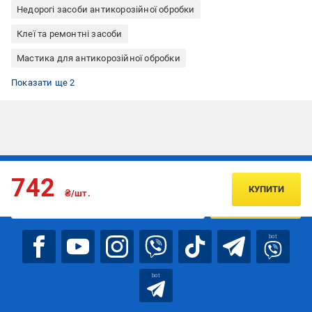
Недорогі засоби антикорозійної обробки
Клеї та ремонтні засоби
Мастика для антикорозійної обробки
Засоби антикорозійної обробки бітумні
Засоби антикорозійної обробки Дорожная карта
Показати ще 2
Підписуйтесь, щоб дізнаватись першим про акції та пропозиції
742
КУПИТИ
₴/шт.
ПІДПИСАТИСЯ
bot
bot