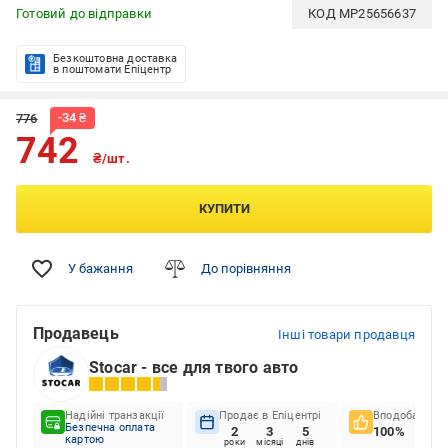
Готовий до відправки
КОД
MP25656637
Безкоштовна доставка
в поштомати Епіцентр
-
34
₴
776
742
₴/шт.
КУПИТИ
У бажання
До порівняння
Продавець
Інші товари продавця
Stocar - все для твого авто
Надійні транзакції
Продає в Епіцентрі
Вподобання к
Безпечна оплата
2
3
5
100%
картою
роки
місяці
днів