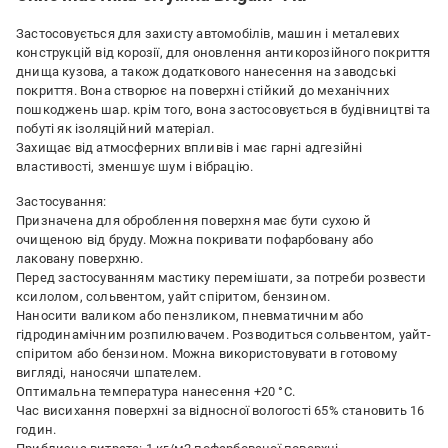
Застосовується для захисту автомобілів, машин і металевих
конструкцій від корозії, для оновлення антикорозійного покриття
днища кузова, а також додаткового нанесення на заводські
покриття. Вона створює на поверхні стійкий до механічних
пошкоджень шар. крім того, вона застосовується в будівництві та
побуті як ізоляційний матеріал.
Захищає від атмосферних впливів і має гарні адгезійні
властивості, зменшує шум і вібрацію.
Застосування:
Призначена для оброблення поверхня має бути сухою й
очищеною від бруду. Можна покривати пофарбовану або
лаковану поверхню.
Перед застосуванням мастику перемішати, за потреби розвести
ксилолом, сольвентом, уайт спіритом, бензином.
Наносити валиком або пензликом, пневматичним або
гідродинамічним розпилювачем. Розводиться сольвентом, уайт-
спіритом або бензином. Можна використовувати в готовому
вигляді, наносячи шпателем.
Оптимальна температура нанесення +20 °C.
Час висихання поверхні за відносної вологості 65% становить 16
годин.