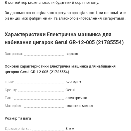
В контейнер можна класти будь-який сорт тютюну.
За допомогою спеціального регулятора щільності, ви не помітите
різницю між фабричними та власного виготовлення сигаретами.
Характеристики Електрична машинка для
набивання цигарок Gerui GR-12-005 (21785554)
Заправка:
верхня
Основні характеристики Електрична машинка для набивання
цигарок Gerui GR-12-005 (21785554)
Ціна:
579 ₴/шт.
Бренд:
Gerui
Тип:
електрична
Матеріал:
пластик
метал
Розмір та вага
Діаметр гільз:
8 мм