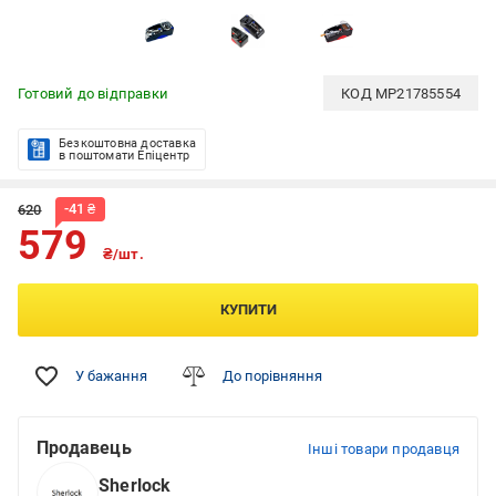
Готовий до відправки
КОД
MP21785554
Безкоштовна доставка
в поштомати Епіцентр
-
41
₴
620
579
₴/шт.
КУПИТИ
У бажання
До порівняння
Продавець
Інші товари продавця
Sherlock