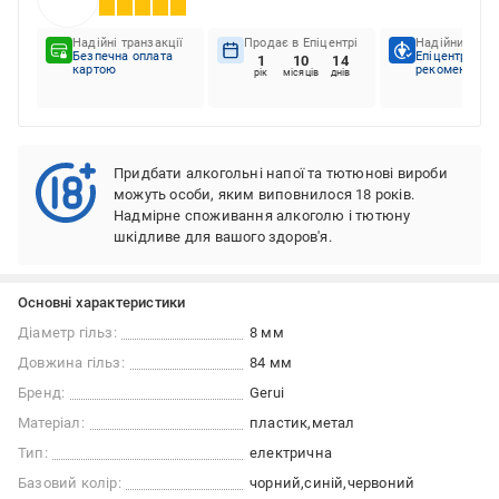
Надійні транзакції
Продає в Епіцентрі
Надійний пар
Безпечна оплата
Епіцентр
1
10
14
картою
рекомендує
рік
місяців
днів
Придбати алкогольні напої та тютюнові вироби
можуть особи, яким виповнилося 18 років.
Надмірне споживання алкоголю і тютюну
шкідливе для вашого здоров'я.
Основні характеристики
Діаметр гільз:
8 мм
Довжина гільз:
84 мм
Бренд:
Gerui
Матеріал:
пластик
метал
Тип:
електрична
Базовий колір:
чорний
синій
червоний