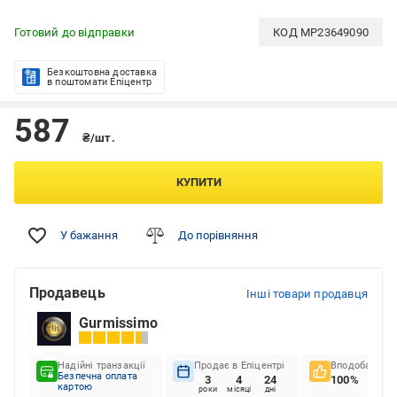
Готовий до відправки
КОД
MP23649090
Безкоштовна доставка
в поштомати Епіцентр
587
₴/шт.
КУПИТИ
У бажання
До порівняння
Продавець
Інші товари продавця
Gurmissimo
Надійні транзакції
Продає в Епіцентрі
Вподобання к
Безпечна оплата
3
4
24
100%
картою
роки
місяці
дні