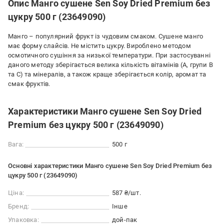
Опис Манго сушене Sen Soy Dried Premium без
цукру 500 г (23649090)
Манго – популярний фрукт із чудовим смаком. Сушене манго
має форму слайсів. Не містить цукру. Вироблено методом
осмотичного сушіння за низької температури. При застосуванні
даного методу зберігається велика кількість вітамінів (А, групи В
та С) та мінералів, а також краще зберігається колір, аромат та
смак фруктів.
Характеристики Манго сушене Sen Soy Dried
Premium без цукру 500 г (23649090)
Вага:
500 г
Основні характеристики Манго сушене Sen Soy Dried Premium без
цукру 500 г (23649090)
Ціна:
587 ₴/шт.
Бренд:
Інше
Упаковка:
дой-пак