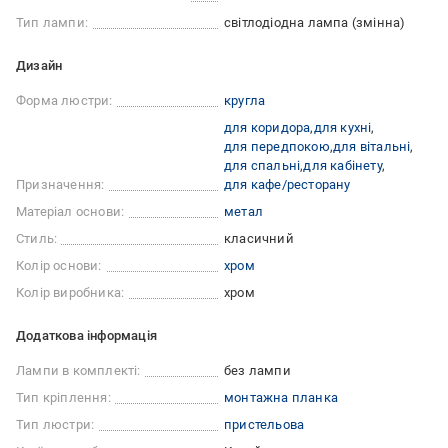
Тип лампи:
світлодіодна лампа (змінна)
Дизайн
Форма люстри:
кругла
для коридора
для кухні
для передпокою
для вітальні
для спальні
для кабінету
Призначення:
для кафе/ресторану
Матеріал основи:
метал
Стиль:
класичний
Колір основи:
хром
Колір виробника:
хром
Додаткова інформація
Лампи в комплекті:
без лампи
Тип кріплення:
монтажна планка
Тип люстри:
пристельова