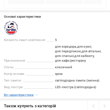
Основні характеристики
Кількість ламп освітлення:
5
для коридора
для кухні
для передпокою
для вітальні
для спальні
для кабінету
Призначення:
для кафе/ресторану
Стиль:
класичний
Колір основи:
хром
Тип лампи:
світлодіодна лампа (змінна)
Вид люстри:
LED-люстра (світлодіодна)
Всі характеристики
Також купують з категорій