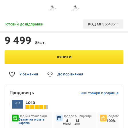
Готовий до відправки
КОД
MP35648511
9 499
₴/шт.
КУПИТИ
У бажання
До порівняння
Продавець
Інші товари продавця
Lora
Надійні транзакції
Продає в Епіцентрі
Вподобання к
Безпечна оплата
4
14
100%
картою
місяці
днів