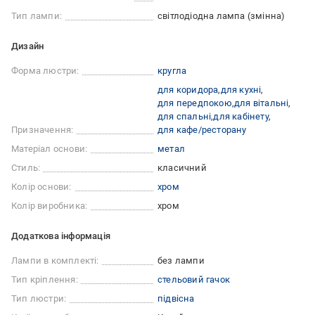
Тип лампи:
світлодіодна лампа (змінна)
Дизайн
Форма люстри:
кругла
для коридора
для кухні
для передпокою
для вітальні
для спальні
для кабінету
Призначення:
для кафе/ресторану
Матеріал основи:
метал
Стиль:
класичний
Колір основи:
хром
Колір виробника:
хром
Додаткова інформація
Лампи в комплекті:
без лампи
Тип кріплення:
стельовий гачок
Тип люстри:
підвісна