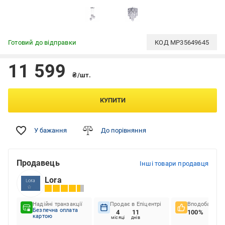
Готовий до відправки
КОД
MP35649645
11 599
₴/шт.
КУПИТИ
У бажання
До порівняння
Продавець
Інші товари продавця
Lora
Надійні транзакції
Продає в Епіцентрі
Вподобання к
Безпечна оплата
4
11
100%
картою
місяці
днів