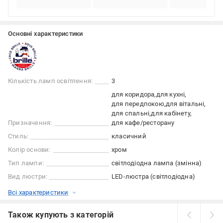
Основні характеристики
Кількість ламп освітлення:
3
для коридора
для кухні
для передпокою
для вітальні
для спальні
для кабінету
Призначення:
для кафе/ресторану
Стиль:
класичний
Колір основи:
хром
Тип лампи:
світлодіодна лампа (змінна)
Вид люстри:
LED-люстра (світлодіодна)
Всі характеристики
Також купують з категорій