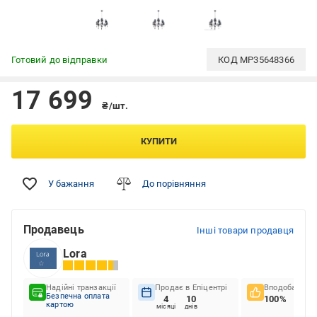
Готовий до відправки
КОД
MP35648366
17 699
₴/шт.
КУПИТИ
У бажання
До порівняння
Продавець
Інші товари продавця
Lora
Надійні транзакції
Продає в Епіцентрі
Вподобання к
Безпечна оплата
4
10
100%
картою
місяці
днів