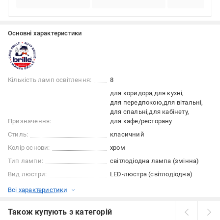
Основні характеристики
Кількість ламп освітлення:
8
для коридора
для кухні
для передпокою
для вітальні
для спальні
для кабінету
Призначення:
для кафе/ресторану
Стиль:
класичний
Колір основи:
хром
Тип лампи:
світлодіодна лампа (змінна)
Вид люстри:
LED-люстра (світлодіодна)
Всі характеристики
Також купують з категорій