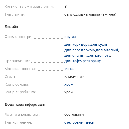
Кількість ламп освітлення:
8
Тип лампи:
світлодіодна лампа (змінна)
Дизайн
Форма люстри:
кругла
для коридора
для кухні
для передпокою
для вітальні
для спальні
для кабінету
Призначення:
для кафе/ресторану
Матеріал основи:
метал
Стиль:
класичний
Колір основи:
хром
Колір виробника:
хром
Додаткова інформація
Лампи в комплекті:
без лампи
Тип кріплення:
стельовий гачок