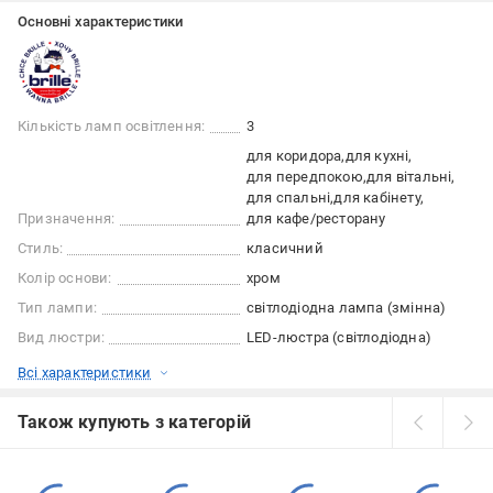
Основні характеристики
Кількість ламп освітлення:
3
для коридора
для кухні
для передпокою
для вітальні
для спальні
для кабінету
Призначення:
для кафе/ресторану
Стиль:
класичний
Колір основи:
хром
Тип лампи:
світлодіодна лампа (змінна)
Вид люстри:
LED-люстра (світлодіодна)
Всі характеристики
Також купують з категорій