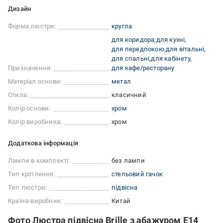
Дизайн
Форма люстри:
кругла
для коридора
для кухні
для передпокою
для вітальні
для спальні
для кабінету
Призначення:
для кафе/ресторану
Матеріал основи:
метал
Стиль:
класичний
Колір основи:
хром
Колір виробника:
хром
Додаткова інформація
Лампи в комплекті:
без лампи
Тип кріплення:
стельовий гачок
Тип люстри:
підвісна
Країна-виробник:
Китай
Фото Люстра підвісна Brille з абажуром E14