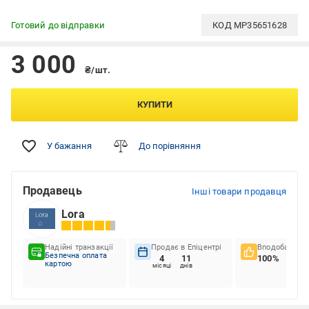
Готовий до відправки
КОД
MP35651628
3 000
₴/шт.
КУПИТИ
У бажання
До порівняння
Продавець
Інші товари продавця
Lora
Надійні транзакції
Продає в Епіцентрі
Вподобання к
Безпечна оплата
4
11
100%
картою
місяці
днів