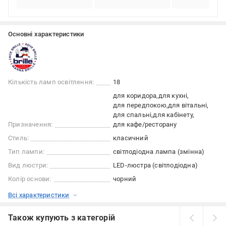
Основні характеристики
Кількість ламп освітлення:
18
для коридора
для кухні
для передпокою
для вітальні
для спальні
для кабінету
Призначення:
для кафе/ресторану
Стиль:
класичний
Тип лампи:
світлодіодна лампа (змінна)
Вид люстри:
LED-люстра (світлодіодна)
Колір основи:
чорний
Всі характеристики
Також купують з категорій