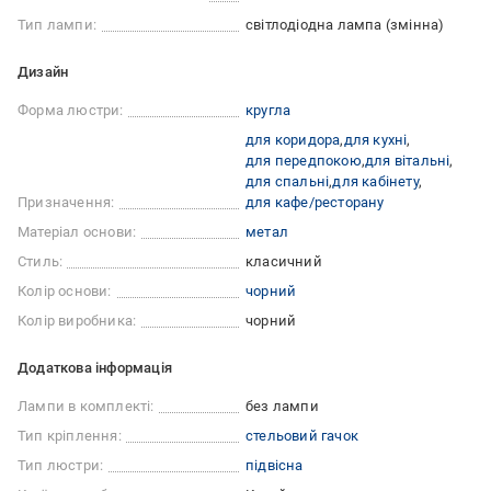
Тип лампи:
світлодіодна лампа (змінна)
Дизайн
Форма люстри:
кругла
для коридора
для кухні
для передпокою
для вітальні
для спальні
для кабінету
Призначення:
для кафе/ресторану
Матеріал основи:
метал
Стиль:
класичний
Колір основи:
чорний
Колір виробника:
чорний
Додаткова інформація
Лампи в комплекті:
без лампи
Тип кріплення:
стельовий гачок
Тип люстри:
підвісна