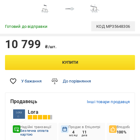
Готовий до відправки
КОД
MP35648306
10 799
₴/шт.
КУПИТИ
У бажання
До порівняння
Продавець
Інші товари продавця
Lora
Надійні транзакції
Продає в Епіцентрі
Вподобання к
Безпечна оплата
4
11
100%
картою
місяці
днів