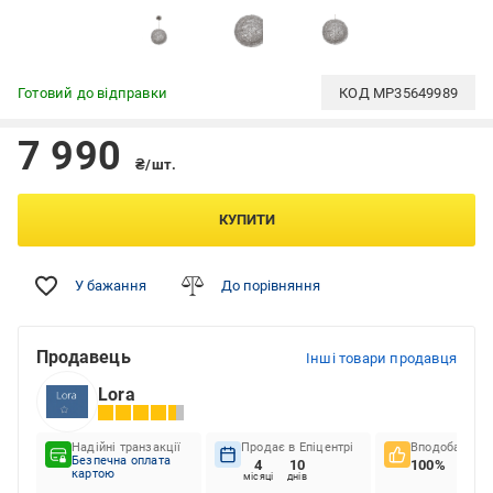
Готовий до відправки
КОД
MP35649989
7 990
₴/шт.
КУПИТИ
У бажання
До порівняння
Продавець
Інші товари продавця
Lora
Надійні транзакції
Продає в Епіцентрі
Вподобання к
Безпечна оплата
4
10
100%
картою
місяці
днів