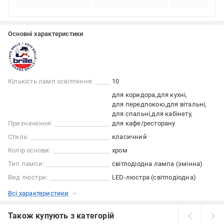
Основні характеристики
Кількість ламп освітлення:
10
для коридора
для кухні
для передпокою
для вітальні
для спальні
для кабінету
Призначення:
для кафе/ресторану
Стиль:
класичний
Колір основи:
хром
Тип лампи:
світлодіодна лампа (змінна)
Вид люстри:
LED-люстра (світлодіодна)
Всі характеристики
Також купують з категорій