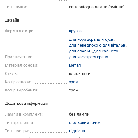
Тип лампи:
світлодіодна лампа (змінна)
Дизайн
Форма люстри:
кругла
для коридора
для кухні
для передпокою
для вітальні
для спальні
для кабінету
Призначення:
для кафе/ресторану
Матеріал основи:
метал
Стиль:
класичний
Колір основи:
хром
Колір виробника:
хром
Додаткова інформація
Лампи в комплекті:
без лампи
Тип кріплення:
стельовий гачок
Тип люстри:
підвісна