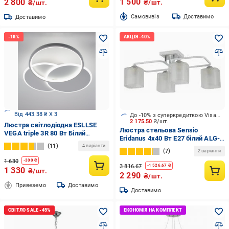
1 500
2 800
₴/шт.
₴/шт.
Cамовивіз
Доставимо
Доставимо
Від 443.38 ₴ X 3
До -10% з суперкредиткою Visa Вигода
2 175.50
₴/шт.
Люстра світлодіодна ESLLSE
Люстра стельова Sensio
VEGA triple 3R 80 Вт Білий
Eridanus 4x40 Вт E27 білий ALG-
(10111-1)
11
07553/4
4 варіанти
7
2 варіанти
1 630
-
300
₴
3 816.67
-
1 526.67
₴
1 330
₴/шт.
2 290
₴/шт.
Привеземо
Доставимо
Доставимо