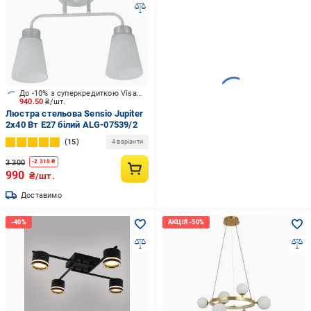
До -10% з суперкредиткою Visa Вигода
940.50
₴/шт.
Люстра стельова Sensio Jupiter
2x40 Вт E27 білий ALG-07539/2
15
4 варіанти
3 300
-
2 310
₴
990
₴/шт.
Доставимо