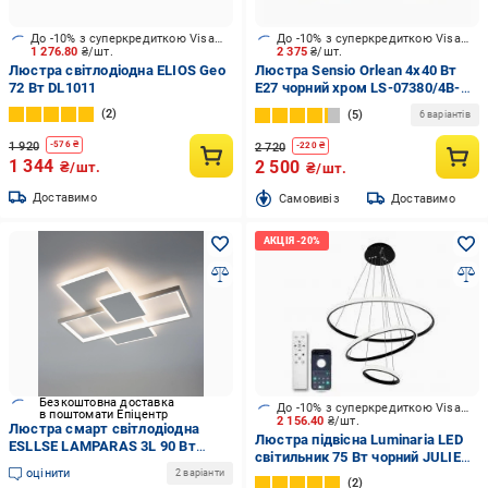
До -10% з суперкредиткою Visa Вигода
До -10% з суперкредиткою Visa Вигода
1 276.80
₴/шт.
2 375
₴/шт.
Люстра світлодіодна ELIOS Geo
Люстра Sensio Orlean 4x40 Вт
72 Вт DL1011
E27 чорний хром LS-07380/4B-
E2740W
2
5
6 варіантів
1 920
-
576
₴
2 720
-
220
₴
1 344
2 500
₴/шт.
₴/шт.
Доставимо
Cамовивіз
Доставимо
Безкоштовна доставка
До -10% з суперкредиткою Visa Вигода
в поштомати Епіцентр
2 156.40
₴/шт.
Люстра смарт світлодіодна
Люстра підвісна Luminaria LED
ESLLSE LAMPARAS 3L 90 Вт
світильник 75 Вт чорний JULIE
500x500x61 мм Білий (10560)
оцінити
75W 3R BLACK
2 варіанти
2