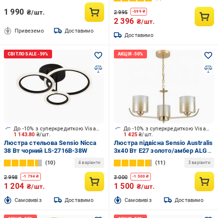
1 990
₴/шт.
2 995
-
599
₴
2 396
₴/шт.
Привеземо
Доставимо
Доставимо
До -10% з суперкредиткою Visa Вигода
До -10% з суперкредиткою Visa Вигода
1 143.80
₴/шт.
1 425
₴/шт.
Люстра стельова Sensio Nicca
Люстра підвісна Sensio Australis
38 Вт чорний LS-2716B-38W
3x40 Вт E27 золото/амбер ALG-
07490/3
10
11
4 варіанти
3 варіанти
2 998
3 000
-
1 794
₴
-
1 500
₴
1 204
1 500
₴/шт.
₴/шт.
Cамовивіз
Доставимо
Cамовивіз
Доставимо