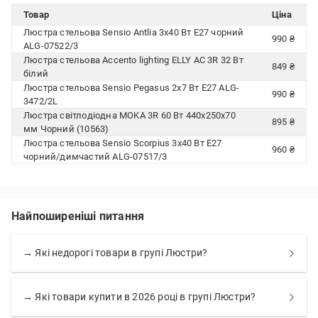
Товар
Ціна
Люстра стельова Sensio Antlia 3x40 Вт E27 чорний
990 ₴
ALG-07522/3
Люстра стельова Accento lighting ELLY AC 3R 32 Вт
849 ₴
білий
Люстра стельова Sensio Pegasus 2x7 Вт E27 ALG-
990 ₴
3472/2L
Люстра світлодіодна MOKA 3R 60 Вт 440x250x70
895 ₴
мм Чорний (10563)
Люстра стельова Sensio Scorpius 3x40 Вт E27
960 ₴
чорний/димчастий ALG-07517/3
Найпоширеніші питання
→ Які недорогі товари в групі Люстри?
→ Які товари купити в 2026 році в групі Люстри?