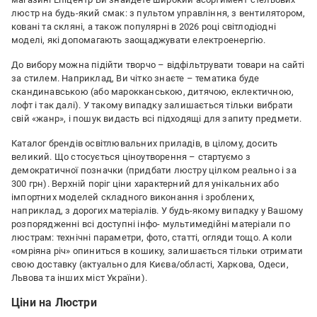
люстр на будь-який смак: з пультом управління, з вентилятором,
ковані та скляні, а також популярні в 2026 році світлодіодні
моделі, які допомагають заощаджувати електроенергію.
До вибору можна підійти творчо – відфільтрувати товари на сайті
за стилем. Наприклад, Ви чітко знаєте – тематика буде
скандинавською (або марокканською, дитячою, еклектичною,
лофт і так далі). У такому випадку залишається тільки вибрати
свій «жанр», і пошук видасть всі підходящі для запиту предмети.
Каталог брендів освітлювальних приладів, в цілому, досить
великий. Що стосується ціноутворення – стартуємо з
демократичної позначки (придбати люстру цілком реально і за
300 грн). Верхній поріг ціни характерний для унікальних або
імпортних моделей складного виконання і зроблених,
наприклад, з дорогих матеріалів. У будь-якому випадку у Вашому
розпорядженні всі доступні інфо- мультимедійні матеріали по
люстрам: технічні параметри, фото, статті, огляди тощо. А коли
«омріяна річ» опиниться в кошику, залишається тільки отримати
свою доставку (актуально для Києва/області, Харкова, Одеси,
Львова та інших міст України).
Ціни на Люстри