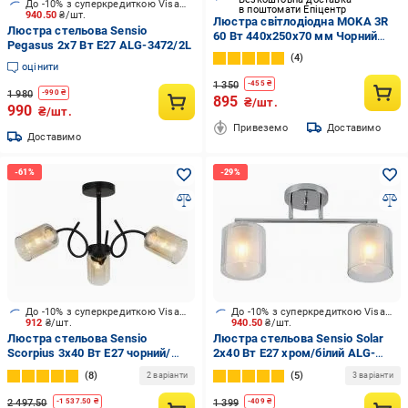
До -10% з суперкредиткою Visa Вигода
в поштомати Епіцентр
940.50
₴/шт.
Люстра світлодіодна MOKA 3R
Люстра стельова Sensio
60 Вт 440x250x70 мм Чорний
Pegasus 2x7 Вт E27 ALG-3472/2L
(10563)
4
оцінити
1 350
-
455
₴
1 980
-
990
₴
895
₴/шт.
990
₴/шт.
Привеземо
Доставимо
Доставимо
До -10% з суперкредиткою Visa Вигода
До -10% з суперкредиткою Visa Вигода
912
₴/шт.
940.50
₴/шт.
Люстра стельова Sensio
Люстра стельова Sensio Solar
Scorpius 3x40 Вт E27 чорний/
2x40 Вт E27 хром/білий ALG-
димчастий ALG-07517/3
07266/2
8
5
2 варіанти
3 варіанти
2 497.50
1 399
-
1 537.50
₴
-
409
₴