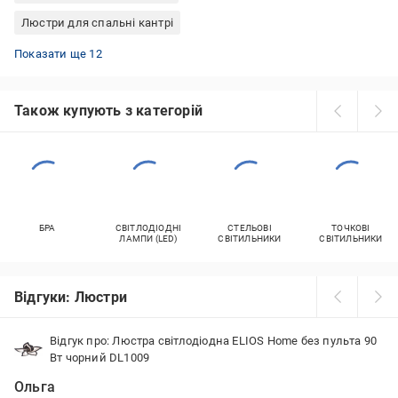
Люстри для спальні кантрі
Люстри для кухні 3 лампочки
Люстри для спальні Німеччина
Люстри для коридора прованс
Люстри для офісу прованс
Люстри круглі лофт
Люстри світлодіодні для кухні
Люстри з пультом ДК світлодіодні
Люстри світлодіодні для спальні
Пристельові люстри в стилі лофт
Люстри для кафе флористика
Люстри для спальні прованс
Люстри для спальні античний
Показати ще 12
Також купують з категорій
БРА
СВІТЛОДІОДНІ
СТЕЛЬОВІ
ТОЧКОВІ
ЛАМПИ (LED)
СВІТИЛЬНИКИ
СВІТИЛЬНИКИ
Відгуки: Люстри
Відгук про: Люстра світлодіодна ELIOS Home без пульта 90
Вт чорний DL1009
Ольга