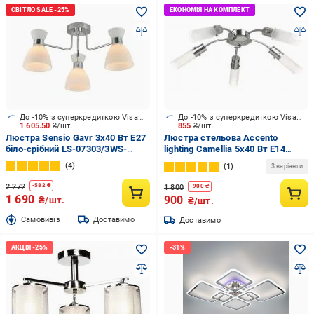
До -10% з суперкредиткою Visa Вигода
До -10% з суперкредиткою Visa Вигода
1 605.50
₴/шт.
855
₴/шт.
Люстра Sensio Gavr 3x40 Вт E27
Люстра стельова Accento
біло-срібний LS-07303/3WS-
lighting Camellia 5x40 Вт E14
E2740W
хром ALPL-BL19230-5
4
1
3 варіанти
2 272
-
582
₴
1 800
-
900
₴
1 690
900
₴/шт.
₴/шт.
Cамовивіз
Доставимо
Доставимо