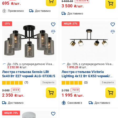
5 833.33
-
2 333.33
₴
695
₴/шт.
3 500
₴/шт.
Привеземо
Доставимо
Доставимо
До -10% з суперкредиткою Visa Вигода
До -10% з суперкредиткою Visa Вигода
2 232.50
₴/шт.
1 895.25
₴/шт.
Люстра стельова Sensio Lilit
Люстра стельова Victoria
5x40 Вт Е27 чорний ALG-07338/5
Lighting 4x12 Вт GX53 чорний/
золото Spit/PL4 gold
7
2
3 варіанти
3 варіанти
3 000
2 755
-
650
₴
-
760
₴
2 350
1 995
₴/шт.
₴/шт.
Доставимо
Cамовивіз
Доставимо