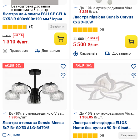
Безкоштовна доставка
До -10% з суперкредиткою Visa Вигода
в поштомати Епіцентр
5 225
₴/шт.
Люстра на 4 лампи ESLLSE GELA
Люстра підвісна Sensio Corvus
GX53 R 600x600x120 мм Чорний
6хG9+30W
(10517)
4
2 варіанти
4
2 190
-
880
₴
11 000
-
5 500
₴
1 310
₴/шт.
5 500
₴/шт.
Привеземо
Доставимо
Cамовивіз
Доставимо
До -10% з суперкредиткою Visa Вигода
До -10% з суперкредиткою Visa Вигода
1 995
₴/шт.
1 386.05
₴/шт.
Люстра стельова Sensio Mensa
Люстра світлодіодна ELIOS
5x7 Вт GX53 ALG-3470/5
Home без пульта 90 Вт білий
DL1008
оцінити
4
2 варіанти