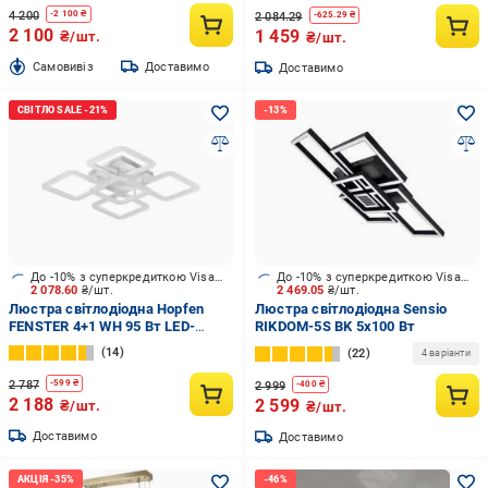
4 200
-
2 100
₴
2 084.29
-
625.29
₴
2 100
1 459
₴/шт.
₴/шт.
Cамовивіз
Доставимо
Доставимо
До -10% з суперкредиткою Visa Вигода
До -10% з суперкредиткою Visa Вигода
2 078.60
₴/шт.
2 469.05
₴/шт.
Люстра світлодіодна Hopfen
Люстра світлодіодна Sensio
FENSTER 4+1 WH 95 Вт LED-
RIKDOM-5S BK 5x100 Вт
модуль білий
14
22
4 варіанти
2 787
-
599
₴
2 999
-
400
₴
2 188
2 599
₴/шт.
₴/шт.
Доставимо
Доставимо