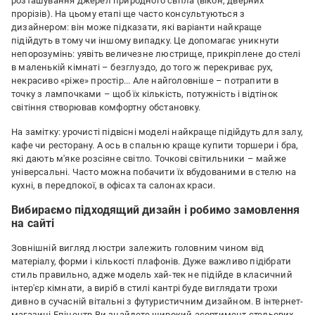
розташування джерел природного світла (вікон, дверних
прорізів). На цьому етапі ще часто консультуються з
дизайнером: він може підказати, які варіанти найкраще
підійдуть в тому чи іншому випадку. Це допомагає уникнути
непорозумінь: уявіть величезне люстрище, прикріплене до стелі
в маленькій кімнаті – безглуздо, до того ж перекриває рух,
некрасиво «ріже» простір... Але найголовніше – потрапити в
точку з лампочками – щоб їх кількість, потужність і відтінок
світіння створював комфортну обстановку.
На замітку: урочисті підвісні моделі найкраще підійдуть для залу,
кафе чи ресторану. А ось в спальню краще купити торшери і бра,
які дають м'яке розсіяне світло. Точкові світильники – майже
універсальні. Часто можна побачити їх вбудованими в стелю на
кухні, в передпокої, в офісах та салонах краси.
Вибираємо підходящий дизайн і робимо замовлення
на сайті
Зовнішній вигляд люстри залежить головним чином від
матеріалу, форми і кількості плафонів. Дуже важливо підібрати
стиль правильно, адже модель хай-тек не підійде в класичний
інтер'єр кімнати, а виріб в стилі кантрі буде виглядати трохи
дивно в сучасній вітальні з футуристичним дизайном. В інтернет-
магазині Епіцентр Ви знайдете широкий асортимент стельових