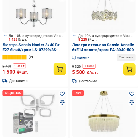
До -10% з суперкредиткою Visa Вигода
До -10% з суперкредиткою Visa Вигода
1 425
₴/шт.
5 225
₴/шт.
Люстра Sensio Nanter 3x40 Вт
Люстра стельова Sensio Annelle
E27 білий/хром LS-07299/3S-
6xE14 золото/хром PA-8040-500
E2740W
2
оцінити
2 варіанти
2 768
-
1 268
₴
9 320
-
3 820
₴
1 500
5 500
₴/шт.
₴/шт.
Доставимо
Доставимо