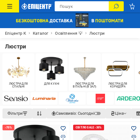
Епіцентр К
Каталог
Освітлення 💡
Люстри
Люстри
ЛЮСТРИ ДЛЯ
ДЛЯ КУХНІ
ЛЮСТРИ ДЛЯ
ЛЮСТРИ ДЛЯ
СПАЛЬНІ
ВІТАЛЬНІ (В ЗАЛ)
КОРИДОРА
Фільтри
Самовивіз:
Сьогодні
Ціна