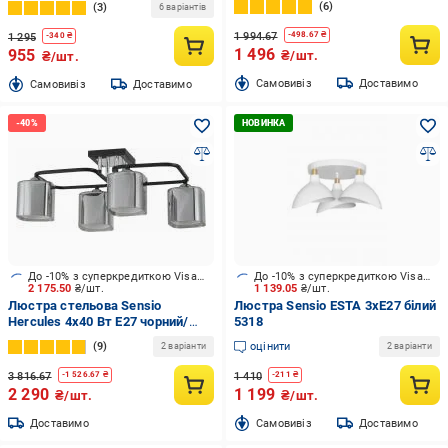
6
3
6 варіантів
1 994.67
-
498.67
₴
1 295
-
340
₴
1 496
955
₴/шт.
₴/шт.
Cамовивіз
Доставимо
Cамовивіз
Доставимо
До -10% з суперкредиткою Visa Вигода
До -10% з суперкредиткою Visa Вигода
2 175.50
₴/шт.
1 139.05
₴/шт.
Люстра стельова Sensio
Люстра Sensio ESTA 3xE27 білий
Hercules 4x40 Вт E27 чорний/
5318
димчастий ALG-07552/4
9
оцінити
2 варіанти
2 варіанти
3 816.67
1 410
-
1 526.67
₴
-
211
₴
2 290
1 199
₴/шт.
₴/шт.
Доставимо
Cамовивіз
Доставимо