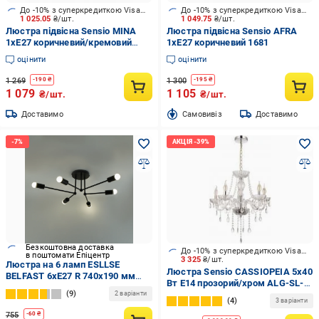
До -10% з суперкредиткою Visa Вигода
До -10% з суперкредиткою Visa Вигода
1 025.05
₴/шт.
1 049.75
₴/шт.
Люстра підвісна Sensio MINA
Люстра підвісна Sensio AFRA
1xE27 коричневий/кремовий
1xE27 коричневий 1681
5122
оцінити
оцінити
1 269
1 300
-
190
₴
-
195
₴
1 079
1 105
₴/шт.
₴/шт.
Доставимо
Cамовивіз
Доставимо
Безкоштовна доставка
До -10% з суперкредиткою Visa Вигода
в поштомати Епіцентр
3 325
₴/шт.
Люстра на 6 ламп ESLLSE
Люстра Sensio CASSIOPEIA 5x40
BELFAST 6xE27 R 740x190 мм
Вт E14 прозорий/хром ALG-SL-
Чорний (10466)
9
98405-05
2 варіанти
4
3 варіанти
755
-
60
₴