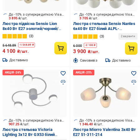
До -10% з суперкредиткою Visa Вигода
До -10% з суперкредиткою Visa Вигода
3 895
₴/шт.
3 705
₴/шт.
Люстра підвісна Sensio Lion
Люстра стельова Sensio Nantes
8x40 Вт E27 золотий/чорний/
6x40 Вт E27 білий ALPL-
бурштиновий LS-74636/8A-
PL321148-6
2
3
2 варіанти
E2740W
5 648.89
-
1 548.89
₴
6 000
-
2 100
₴
4 100
3 900
₴/шт.
₴/шт.
Доставимо
Cамовивіз
Доставимо
До -10% з суперкредиткою Visa Вигода
До -10% з суперкредиткою Visa Вигода
907.25
₴/шт.
1 346.40
₴/шт.
Люстра стельова Victoria
Люстра Miorro Valentina 3x40 Вт
Lighting 3x12 Вт GX53 білий
E27 51-311-214
World/PL3 white