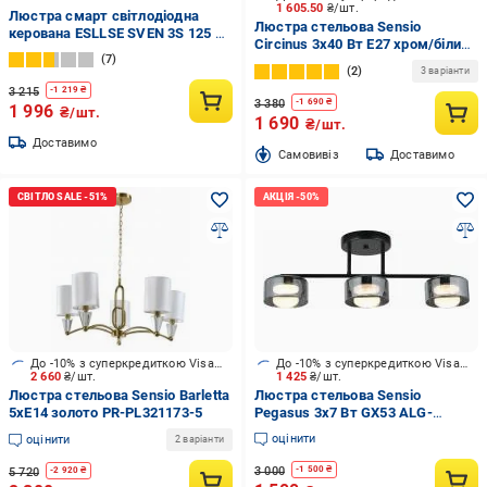
1 605.50
₴/шт.
Люстра смарт світлодіодна
Люстра стельова Sensio
керована ESLLSE SVEN 3S 125 Вт
Circinus 3x40 Вт E27 хром/білий
1100x600x80 мм Чорно-білий
7
ALG-07561/3
2
3 варіанти
3 215
-
1 219
₴
3 380
-
1 690
₴
1 996
₴/шт.
1 690
₴/шт.
Доставимо
Cамовивіз
Доставимо
До -10% з суперкредиткою Visa Вигода
До -10% з суперкредиткою Visa Вигода
2 660
₴/шт.
1 425
₴/шт.
Люстра стельова Sensio Barletta
Люстра стельова Sensio
5xE14 золото PR-PL321173-5
Pegasus 3x7 Вт GX53 ALG-
3472/3L
оцінити
оцінити
2 варіанти
3 000
-
1 500
₴
5 720
-
2 920
₴