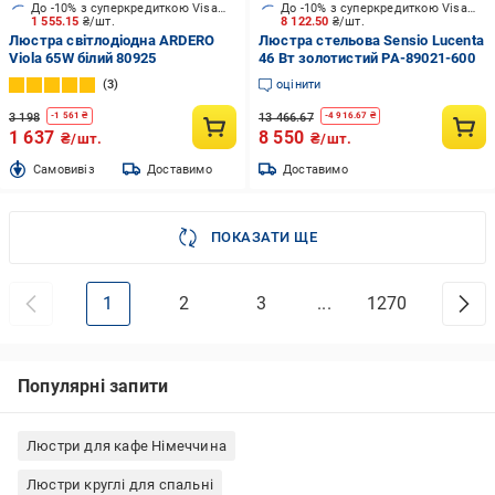
До -10% з суперкредиткою Visa Вигода
До -10% з суперкредиткою Visa Вигода
1 555.15
₴/шт.
8 122.50
₴/шт.
Люстра світлодіодна ARDERO
Люстра стельова Sensio Lucenta
Viola 65W білий 80925
46 Вт золотистий PA-89021-600
3
оцінити
3 198
13 466.67
-
1 561
₴
-
4 916.67
₴
1 637
8 550
₴/шт.
₴/шт.
Cамовивіз
Доставимо
Доставимо
ПОКАЗАТИ ЩЕ
1
2
3
...
1270
Популярні запити
Люстри для кафе Німеччина
Люстри круглі для спальні