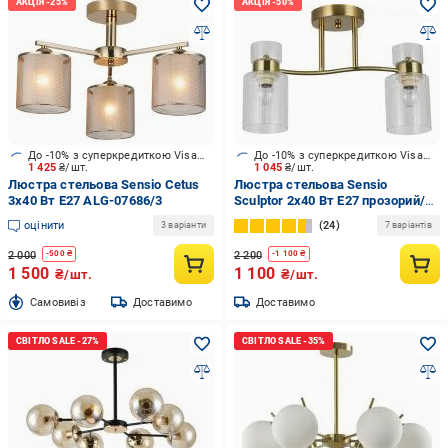
До -10% з суперкредиткою Visa Вигода
До -10% з суперкредиткою Visa Вигода
1 425
₴/шт.
1 045
₴/шт.
Люстра стельова Sensio Cetus
Люстра стельова Sensio
3x40 Вт E27 ALG-07686/3
Sculptor 2x40 Вт E27 прозорий/
золото ALG-07555/2-C
оцінити
24
3 варіанти
7 варіантів
2 000
2 200
-
500
₴
-
1 100
₴
1 500
1 100
₴/шт.
₴/шт.
Cамовивіз
Доставимо
Доставимо