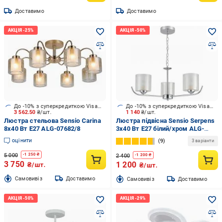
Доставимо
Доставимо
До -10% з суперкредиткою Visa Вигода
До -10% з суперкредиткою Visa Вигода
3 562.50
₴/шт.
1 140
₴/шт.
Люстра стельова Sensio Carina
Люстра підвісна Sensio Serpens
8x40 Вт E27 ALG-07682/8
3x40 Вт E27 білий/хром ALG-
07491/3
оцінити
9
3 варіанти
5 000
-
1 250
₴
2 400
-
1 200
₴
3 750
1 200
₴/шт.
₴/шт.
Cамовивіз
Доставимо
Cамовивіз
Доставимо