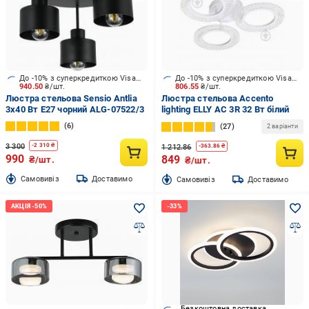
До -10% з суперкредиткою Visa Вигода
До -10% з суперкредиткою Visa Вигода
940.50
₴/шт.
806.55
₴/шт.
Люстра стельова Sensio Antlia
Люстра стельова Accento
3x40 Вт E27 чорний ALG-07522/3
lighting ELLY AC 3R 32 Вт білий
6
27
2 варіанти
3 300
-
2 310
₴
1 212.86
-
363.86
₴
990
849
₴/шт.
₴/шт.
Cамовивіз
Доставимо
Cамовивіз
Доставимо
Безкоштовна доставка