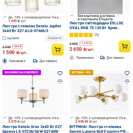
Безкоштовна доставка
До -10% з суперкредиткою Visa Вигода
в поштомати Епіцентр
1 425
₴/шт.
Люстра світлодіодна ESLLSE
Люстра стельова Sensio Jupiter
OVAL RGB 7S 120 Вт Хром
3x40 Вт E27 ALG-07686/3
(10516)
1
оцінити
3 варіанти
3 865
-
1 215
₴
2 000
-
500
₴
2 650
₴/шт.
1 500
₴/шт.
Привеземо
Доставимо
Cамовивіз
Доставимо
До -10% з суперкредиткою Visa Вигода
До -10% з суперкредиткою Visa Вигода
2 375
₴/шт.
2 490.90
₴/шт.
Люстра Sensio Gras 3x40 Вт E27
ВІТРИНА! Люстра стельова
бронза LS-07236/3AW-E2740W
Sensio Lunaria 8xG9 золото PR-