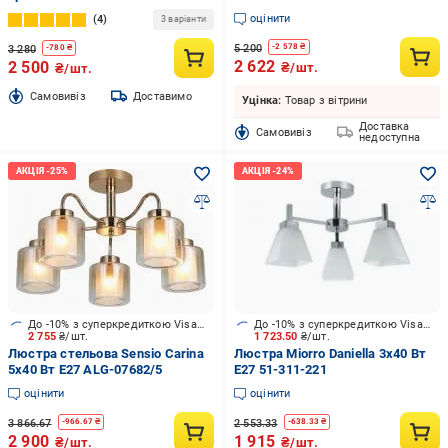
PL241027-8
оцінити
4
3 варіанти
5 200
-
2 578
₴
3 280
-
780
₴
2 622
2 500
₴/шт.
₴/шт.
Cамовивіз
Доставимо
Уцінка:
Товар з вітрини
Доставка
Cамовивіз
недоступна
До -10% з суперкредиткою Visa Вигода
До -10% з суперкредиткою Visa Вигода
2 755
₴/шт.
1 723.50
₴/шт.
Люстра стельова Sensio Carina
Люстра Miorro Daniella 3x40 Вт
5x40 Вт E27 ALG-07682/5
E27 51-311-221
оцінити
оцінити
3 866.67
2 553.33
-
966.67
₴
-
638.33
₴
2 900
1 915
₴/шт.
₴/шт.