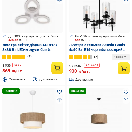
До -10% з суперкредиткою Visa Вигода
До -10% з суперкредиткою Visa Вигода
825.55
₴/шт.
855
₴/шт.
Люстра світлодіодна ARDERO
Люстра стельова Sensio Canis
3x38 Вт LED-модуль білий
4x40 Вт E14 чорний/прозорий
ARDERO AL6153ARD 38W SOFI
ALG-74590/4
7
7
4 варіанти
1 538
-
669
₴
4 996.67
-
4 096.67
₴
869
900
₴/шт.
₴/шт.
Cамовивіз
Доставимо
Доставимо