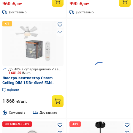
960
990
₴/шт.
₴/шт.
Доставимо
Доставимо
До -10% з суперкредиткою Visa Вигода
1 681.20
₴/шт.
Люстра-вентилятор Osram
Ceiling DIM 15 Вт білий FAN
LESTE
оцінити
1 868
₴/шт.
Cамовивіз
Доставимо