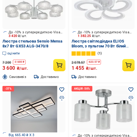
До -10% з суперкредиткою Visa Вигода
До -10% з суперкредиткою Visa Вигода
3 420
₴/шт.
1 382.25
₴/шт.
Люстра стельова Sensio Mensa
Люстра світлодіодна ELIOS
8x7 Вт GX53 ALG-3470/8
Bloom, з пультом 70 Вт білий
DL1006
оцінити
1
7 200
2 078.57
-
3 600
₴
-
623.57
₴
3 600
1 455
₴/шт.
₴/шт.
Cамовивіз
Доставимо
Доставимо
Від 665.40 ₴ X 3
До -10% з суперкредиткою Visa Вигода