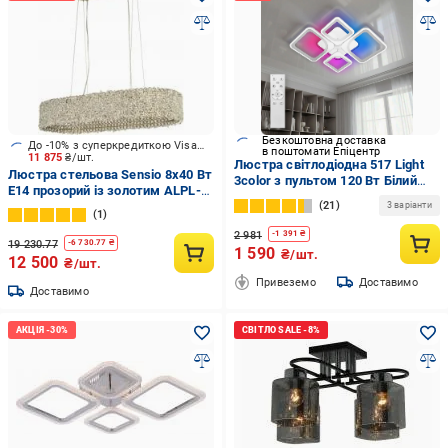
Безкоштовна доставка
До -10% з суперкредиткою Visa Вигода
в поштомати Епіцентр
11 875
₴/шт.
Люстра світлодіодна 517 Light
Люстра стельова Sensio 8x40 Вт
3color з пультом 120 Вт Білий
E14 прозорий із золотим ALPL-
(01672)
21
PLP275-40
3 варіанти
1
2 981
-
1 391
₴
19 230.77
-
6 730.77
₴
1 590
₴/шт.
12 500
₴/шт.
Привеземо
Доставимо
Доставимо