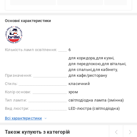
Основні характеристики
Кількість ламп освітлення:
6
для коридора
для кухні
для передпокою
для вітальні
для спальні
для кабінету
Призначення:
для кафе/ресторану
Стиль:
класичний
Колір основи:
хром
Тип лампи:
світлодіодна лампа (змінна)
Вид люстри:
LED-люстра (світлодіодна)
Всі характеристики
Також купують з категорій