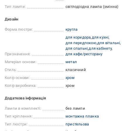
Тип лампи:
світлодіодна лампа (змінна)
Дизайн
Форма люстри:
кругла
для коридора
для кухні
для передпокою
для вітальні
для спальні
для кабінету
Призначення:
для кафе/ресторану
Матеріал основи:
метал
Стиль:
класичний
Колір основи:
хром
Колір виробника:
хром
Додаткова інформація
Лампи в комплекті:
без лампи
Тип кріплення:
монтажна планка
Тип люстри:
пристельова