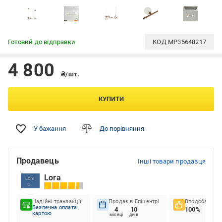
Готовий до відправки
КОД
MP35648217
4 800
₴/шт.
КУПИТИ
У бажання
До порівняння
Продавець
Інші товари продавця
Lora
Надійні транзакції
Продає в Епіцентрі
Вподобання к
Безпечна оплата
4
10
100%
картою
місяці
днів