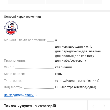
Основні характеристики
Кількість ламп освітлення:
4
для коридора
для кухні
для передпокою
для вітальні
для спальні
для кабінету
Призначення:
для кафе/ресторану
Стиль:
класичний
Колір основи:
хром
Тип лампи:
світлодіодна лампа (змінна)
Вид люстри:
LED-люстра (світлодіодна)
Всі характеристики
Також купують з категорій