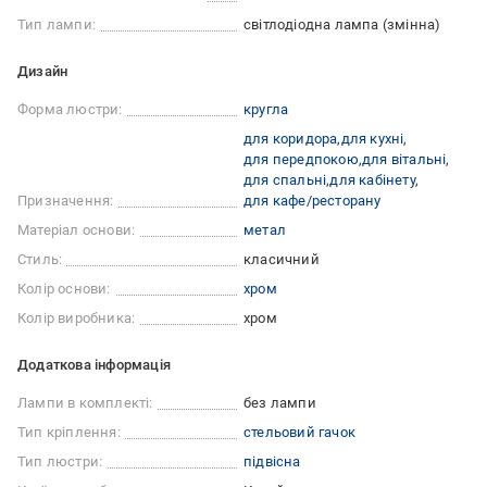
Тип лампи:
світлодіодна лампа (змінна)
Дизайн
Форма люстри:
кругла
для коридора
для кухні
для передпокою
для вітальні
для спальні
для кабінету
Призначення:
для кафе/ресторану
Матеріал основи:
метал
Стиль:
класичний
Колір основи:
хром
Колір виробника:
хром
Додаткова інформація
Лампи в комплекті:
без лампи
Тип кріплення:
стельовий гачок
Тип люстри:
підвісна