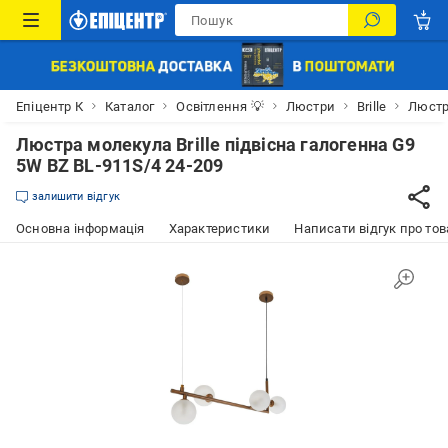
Епіцентр К
Каталог
Освітлення 💡
Люстри
Brille
Люстра
Люстра молекула Brille підвісна галогенна G9
5W BZ BL-911S/4 24-209
залишити відгук
Основна інформація
Характеристики
Написати відгук про тов