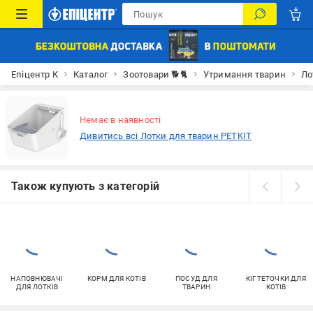
Епіцентр К
Каталог
Зоотовари 🐕🐈
Утримання тварин
Ло
Немає в наявності
Дивитись всі Лотки для тварин PETKIT
Також купують з категорій
НАПОВНЮВАЧІ
КОРМ ДЛЯ КОТІВ
ПОСУД ДЛЯ
КІГТЕТОЧКИ ДЛЯ
ДЛЯ ЛОТКІВ
ТВАРИН
КОТІВ