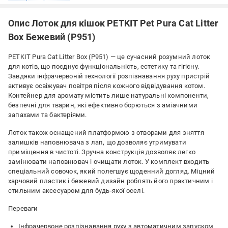
Опис Лоток для кішок PETKIT Pet Pura Cat Litter
Box Бежевий (P951)
PETKIT Pura Cat Litter Box (P951) — це сучасний розумний лоток
для котів, що поєднує функціональність, естетику та гігієну.
Завдяки інфрачервоній технології розпізнавання руху пристрій
активує освіжувач повітря після кожного відвідування котом.
Контейнер для аромату містить лише натуральні компоненти,
безпечні для тварин, які ефективно борються з аміачними
запахами та бактеріями.
Лоток також оснащений платформою з отворами для зняття
залишків наповнювача з лап, що дозволяє утримувати
приміщення в чистоті. Зручна конструкція дозволяє легко
замінювати наповнювач і очищати лоток. У комплект входить
спеціальний совочок, який полегшує щоденний догляд. Міцний
харчовий пластик і бежевий дизайн роблять його практичним і
стильним аксесуаром для будь-якої оселі.
Переваги
Інфрачервоне розпізнавання руху з автоматичним запуском