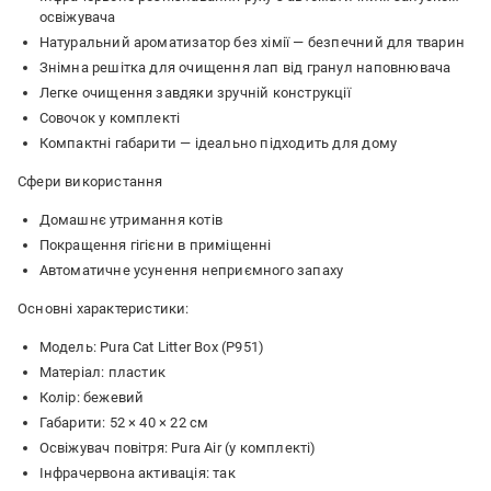
освіжувача
Натуральний ароматизатор без хімії — безпечний для тварин
Знімна решітка для очищення лап від гранул наповнювача
Легке очищення завдяки зручній конструкції
Совочок у комплекті
Компактні габарити — ідеально підходить для дому
Сфери використання
Домашнє утримання котів
Покращення гігієни в приміщенні
Автоматичне усунення неприємного запаху
Основні характеристики:
Модель: Pura Cat Litter Box (P951)
Матеріал: пластик
Колір: бежевий
Габарити: 52 × 40 × 22 см
Освіжувач повітря: Pura Air (у комплекті)
Інфрачервона активація: так