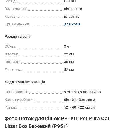
Бренд:
PETKIT
Вид туалета:
відкритий
Матеріал:
пластик
Призначення:
для котів
Розмір та вага
Об'єм:
3 л
Висота:
22 см
Ширина:
40 см
Довжина:
52 см
Додаткова інформація
Особливості:
з сіткою
з лопаткою
Колір виробника:
білий із бежевим
Розмір:
52 × 40 × 22 см см
Фото Лоток для кішок PETKIT Pet Pura Cat
Litter Box Бежевий (P951)