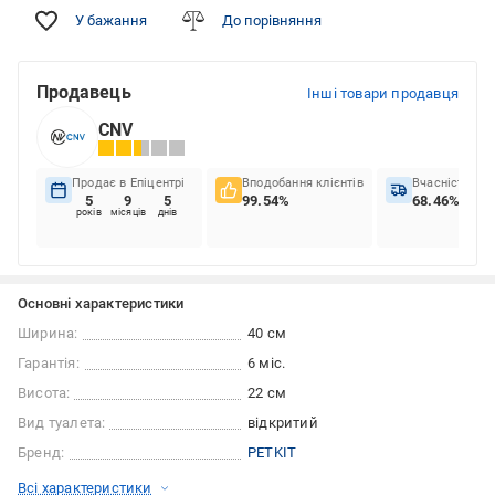
У бажання
До порівняння
Продавець
Інші товари продавця
CNV
Продає в Епіцентрі
Вподобання клієнтів
Вчасність до
5
9
5
99.54%
68.46%
років
місяців
днів
Основні характеристики
Ширина:
40 см
Гарантія:
6 міс.
Висота:
22 см
Вид туалета:
відкритий
Бренд:
PETKIT
Всі характеристики