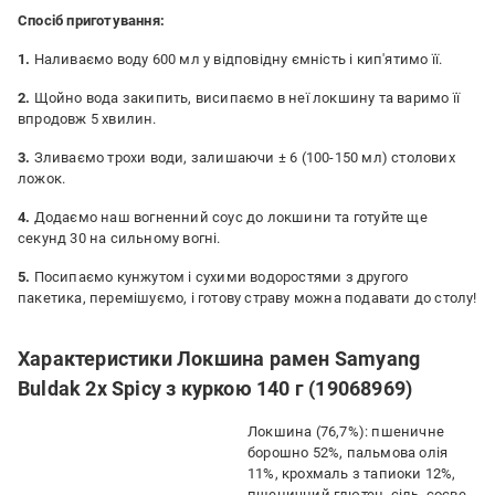
Спосіб приготування:
1.
Наливаємо воду 600 мл у відповідну ємність і кип'ятимо її.
2.
Щойно вода закипить, висипаємо в неї локшину та варимо її
впродовж 5 хвилин.
3.
Зливаємо трохи води, залишаючи ± 6 (100-150 мл) столових
ложок.
4.
Додаємо наш вогненний соус до локшини та готуйте ще
секунд 30 на сильному вогні.
5.
Посипаємо кунжутом і сухими водоростями з другого
пакетика, перемішуємо, і готову страву можна подавати до столу!
Характеристики Локшина рамен Samyang
Buldak 2x Spicy з куркою 140 г (19068969)
Локшина (76,7%): пшеничне
борошно 52%, пальмова олія
11%, крохмаль з тапиоки 12%,
пшеничний глютен, сіль, соєве