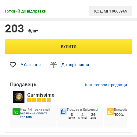
Готовий до відправки
КОД
MP19068969
203
₴/шт.
КУПИТИ
У бажання
До порівняння
Продавець
Інші товари продавця
Gurmissimo
Надійні транзакції
Продає в Епіцентрі
Вподобання к
Безпечна оплата
3
4
26
100%
картою
роки
місяці
днів