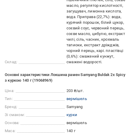
масло, регулятор кислотності,
загущувач, лимонна кислота,
вода. Приправа (22,7%): вода,
курячий порошок, білий цукор,
соєвий соус, червоний перець,
соєве масло, цибулю, екстракт
чилі, сіль, часник, крохмаль
тапиоки, екстракт дріжджів,
чорний перець, карі. пластівці
(0,6%): смажений кунжут,
Склад:
смажені водорості.
Основні характеристики Локшина рамен Samyang Buldak 2x Spicy
з куркою 140 г (19068969)
Ціна:
203 ₴/шт.
Тип:
вермішель
Бренд:
Samyang
Зі смаком:
курки
Основа:
вермішель
Маса:
140 г