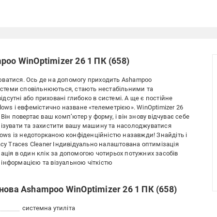
poo WinOptimizer 26 1 ПК (658)
юватися. Ось де на допомогу приходить Ashampoo
системи сповільнюються, стають нестабільними та
сутні або приховані глибоко в системі. А ще є постійне
dows і евфемістично назване «телеметрією». WinOptimizer 26
Він повертає ваш комп’ютер у форму, і він знову відчуває себе
мізувати та захистити вашу машину та насолоджуватися
ws із недоторканою конфіденційністю назавжди! Знайдіть і
acy Traces Cleaner Індивідуально налаштована оптимізація
ація в один клік за допомогою чотирьох потужних засобів
інформацією та візуальною чіткістю
нова Ashampoo WinOptimizer 26 1 ПК (658)
системна утиліта