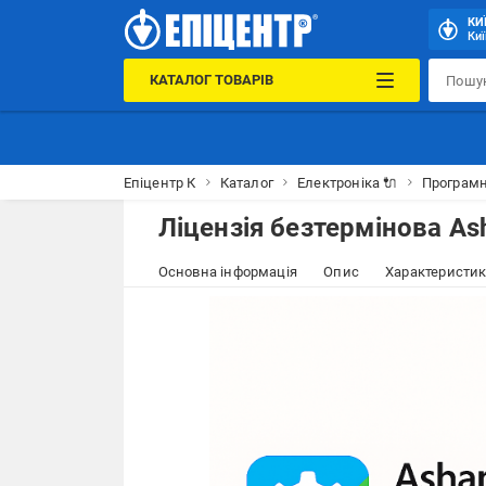
КИ
Киї
КАТАЛОГ ТОВАРІВ
Епіцентр К
Каталог
Електроніка 🔌
Програмн
Ліцензія безтермінова As
Основна інформація
Опис
Характеристи