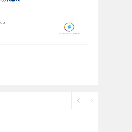
порівняння
hop