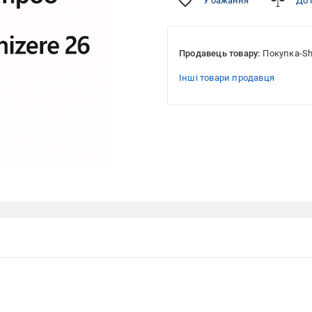
У бажання
До 
Продавець товару:
Покупка-S
Інші товари продавця