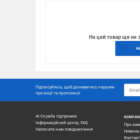
На цей товар ще не 
Н
Підписуйтесь, щоб дізнаватись першим
про акції та пропозиції
АІ Служба підтримки
КОМПАН
Інформаційний центр, FAQ
Про ко
Написати нам повідомлення
Новини
Контак