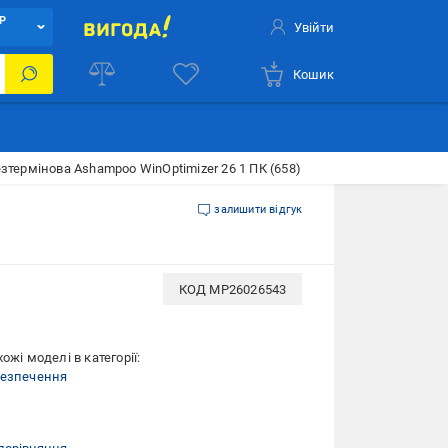
Р
Увійти
Кошик
езтермінова Ashampoo WinOptimizer 26 1 ПК (658)
залишити відгук
КОД
MP26026543
ожі моделі в категорії:
безпечення