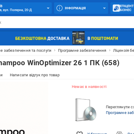
ЇВ
ЕПІЦЕНТ
ІНФОРМАЦІЯ
в, вул. Полярна, 20-Д
БІЗНЕС
е забезпечення та послуги
Програмне забезпечення
Ліцензія б
hampoo WinOptimizer 26 1 ПК (658)
ки
Написати відгук про товар
Немає в наявності
Переглянути сх
Програмне за