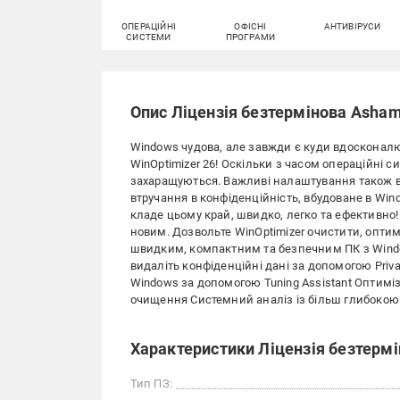
ОПЕРАЦІЙНІ
ОФІСНІ
АНТИВІРУСИ
СИСТЕМИ
ПРОГРАМИ
Опис Ліцензія безтермінова Asham
Windows чудова, але завжди є куди вдосконал
WinOptimizer 26! Оскільки з часом операційні 
захаращуються. Важливі налаштування також від
втручання в конфіденційність, вбудоване в Win
кладе цьому край, швидко, легко та ефективно! 
новим. Дозвольте WinOptimizer очистити, опти
швидким, компактним та безпечним ПК з Windo
видаліть конфіденційні дані за допомогою Priv
Windows за допомогою Tuning Assistant Оптиміз
очищення Системний аналіз із більш глибокою 
Характеристики Ліцензія безтермі
Тип ПЗ: