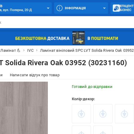
ЇВ
ЕПІЦЕНТ
ІНФОРМАЦІЯ
в, вул. Полярна, 20-Д
БІЗНЕС
Ламінат 💪
IVC
Ламінат вініловий SPC LVT Solida Rivera Oak 03952
T Solida Rivera Oak 03952 (30231160)
ки
Написати відгук про товар
Готовий до відправки
Колір-декор: