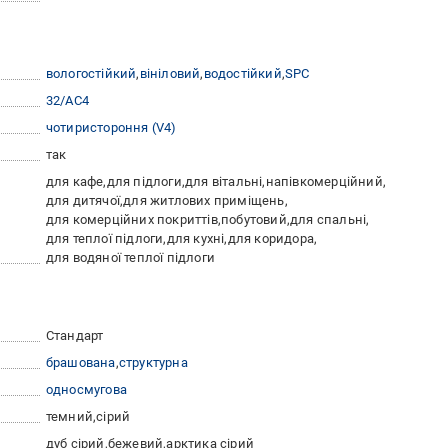
вологостійкий
вініловий
водостійкий
SPC
32/АС4
чотиристороння (V4)
так
для кафе
для підлоги
для вітальні
напівкомерційний
для дитячої
для житлових приміщень
для комерційних покриттів
побутовий
для спальні
для теплої підлоги
для кухні
для коридора
для водяної теплої підлоги
Стандарт
брашована
cтруктурна
односмугова
темний
сірий
дуб сірий
бежевий
арктика сірий