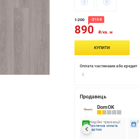
-
310
₴
1 200
890
₴/кв. м
КУПИТИ
Оплата частинами або кредит
Продавець
DomOK
Надійні транзакції
Безпечна оплата
картою