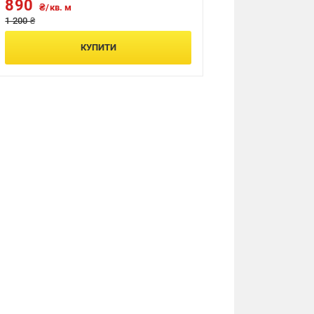
890
₴/кв. м
1 200 ₴
КУПИТИ