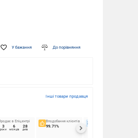
У бажання
До порівняння
Інші товари продавця
Продає в Епіцентрі
Вподобання клієнтів
Вчасність доставок
3
6
28
99.71%
91.22%
роки
місяців
днів