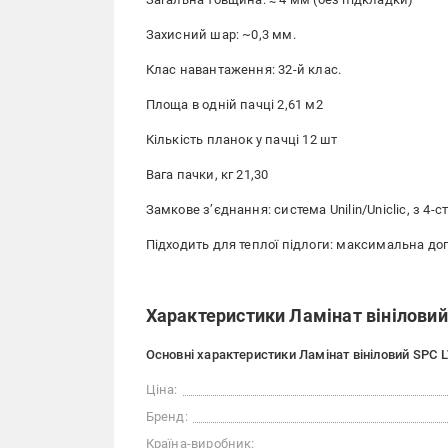
Захисний шар: ~0,3 мм.
Клас навантаження: 32-й клас.
Площа в одній пачці 2,61 м2
Кількість планок у пачці 12 шт
Вага пачки, кг 21,30
Замкове з’єднання: система Unilin/Uniclic, з 4-
Підходить для теплої підлоги: максимальна доп
Характеристики Ламінат вініловий 
Основні характеристики Ламінат вініловий SPC L
Ціна:
Бренд:
Країна-виробник: