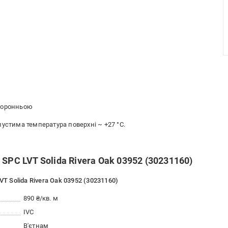
сторонньою
устима температура поверхні ~ +27 °C.
SPC LVT Solida Rivera Oak 03952 (30231160)
VT Solida Rivera Oak 03952 (30231160)
890 ₴/кв. м
IVC
В'єтнам