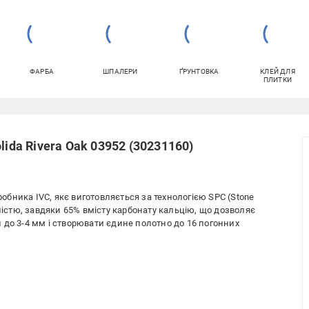
ФАРБА
ШПАЛЕРИ
ҐРУНТОВКА
КЛЕЙ ДЛЯ
ПЛИТКИ
lida Rivera Oak 03952 (30231160)
иробника IVC, якє виготовляється за технологією SPC (Stone
цністю, завдяки 65% вмісту карбонату кальцію, що дозволяє
 до 3-4 мм і створювати єдине полотно до 16 погонних