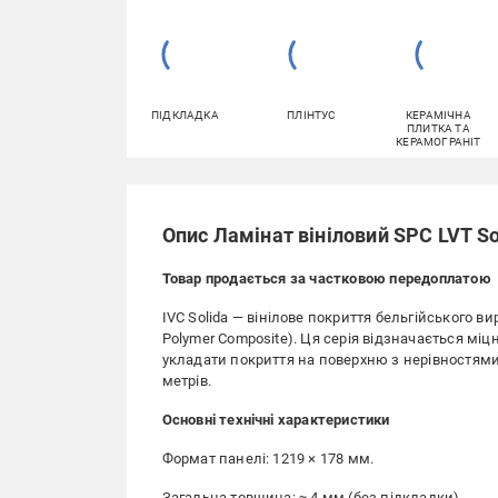
ПІДКЛАДКА
ПЛІНТУС
КЕРАМІЧНА
ПЛИТКА ТА
КЕРАМОГРАНІТ
Опис Ламінат вініловий SPC LVT So
Товар продається за частковою передоплатою
IVC Solida — вінілове покриття бельгійського в
Polymer Composite). Ця серія відзначається мі
укладати покриття на поверхню з нерівностями
метрів.
Основні технічні характеристики
Формат панелі: 1219 × 178 мм.
Загальна товщина: ≈ 4 мм (без підкладки)