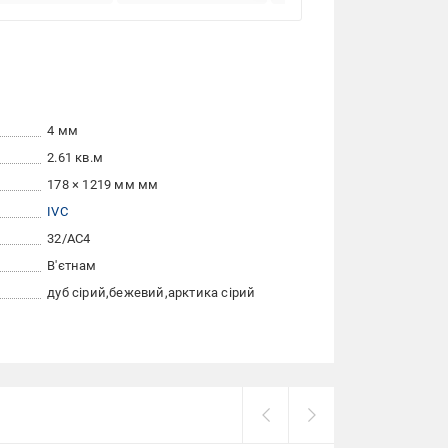
4 мм
2.61 кв.м
178 × 1219 мм мм
IVC
32/АС4
В'єтнам
дуб сірий
бежевий
арктика сірий