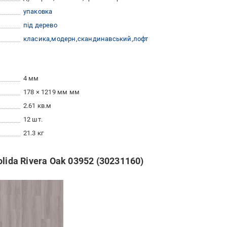
упаковка
під дерево
класика
модерн
скандинавський
лофт
4 мм
178 × 1219 мм мм
2.61 кв.м
12 шт.
21.3 кг
lida Rivera Oak 03952 (30231160)