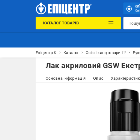
КИ
Киї
КАТАЛОГ ТОВАРІВ
Епіцентр К
Каталог
Офіс і канцтовари 📑
Рук
Лак акриловий GSW Екст
Основна інформація
Опис
Характеристи