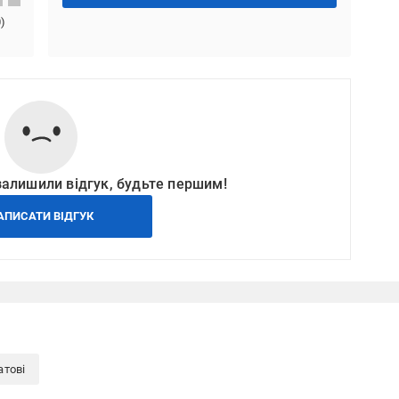
0
)
залишили відгук, будьте першим!
АПИСАТИ ВІДГУК
атові