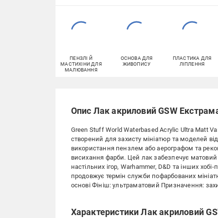
ПЕНЗЛІ Й
ОСНОВА ДЛЯ
ПЛАСТИКА ДЛЯ
МАСТИХІНИ ДЛЯ
ЖИВОПИСУ
ЛІПЛЕННЯ
МАЛЮВАННЯ
Опис Лак акриловий GSW Екстрам
Green Stuff World Waterbased Acrylic Ultra Matt
створений для захисту мініатюр та моделей від 
використання пензлем або аерографом та рек
висихання фарби. Цей лак забезпечує матовий 
настільних ігор, Warhammer, D&D та інших хобі-п
продовжує термін служби пофарбованих мініатю
основі Фініш: ультраматовий Призначення: зах
Характеристики Лак акриловий G