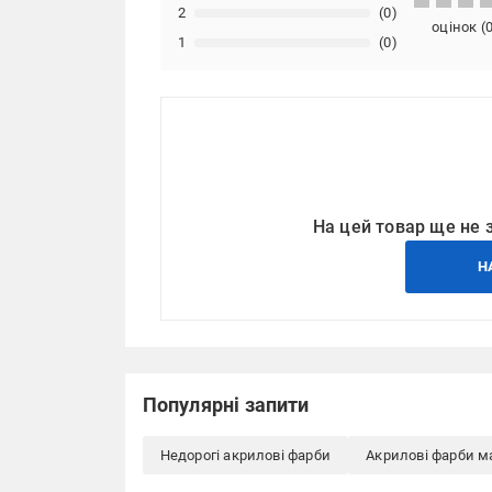
2
(0)
оцінок
(
1
(0)
На цей товар ще не 
Н
Популярні запити
Недорогі акрилові фарби
Акрилові фарби м