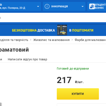
ЇВ
ЕПІЦЕНТ
ІНФОРМАЦІЯ
в, вул. Полярна, 20-Д
БІЗНЕС
оділля та творчість
Живопис та малювання
Фарби для малюван
раматовий
ки
Написати відгук про товар
Готовий до відправки
217
₴/шт.
КУПИТИ