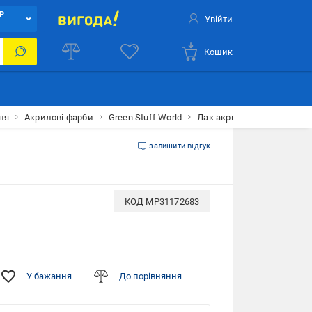
Р
Увійти
Кошик
ня
Акрилові фарби
Green Stuff World
Лак акриловий GSW Екст
залишити відгук
КОД
MP31172683
У бажання
До порівняння