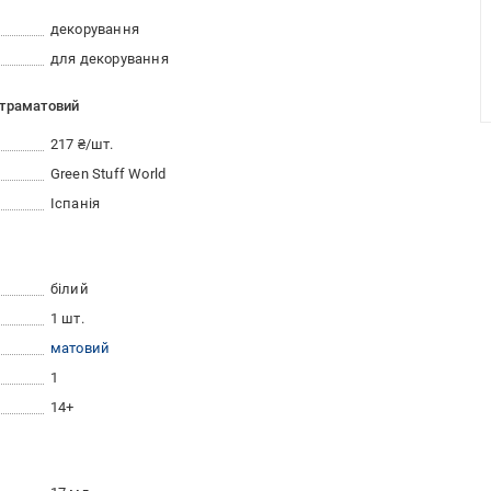
декорування
для декорування
страматовий
217 ₴/шт.
Green Stuff World
Іспанія
білий
1 шт.
матовий
1
14+