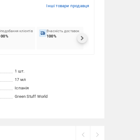
Інші товари продавця
Вподобання клієнтів
Вчасність доставок
100%
100%
1 шт.
17 мл
Іспанія
Green Stuff World