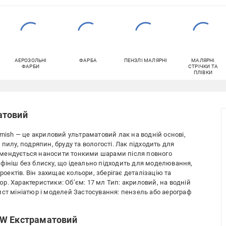
АЕРОЗОЛЬНІ
ФАРБА
ПЕНЗЛІ МАЛЯРНІ
МАЛЯРНІ
ФАРБИ
СТРІЧКИ ТА
ПЛІВКИ
атовий
 Varnish — це акриловий ультраматовий лак на водній основі,
пилу, подряпин, бруду та вологості. Лак підходить для
омендується наносити тонкими шарами після повного
фініш без блиску, що ідеально підходить для моделювання,
роектів. Він захищає кольори, зберігає деталізацію та
р. Характеристики: Об’єм: 17 мл Тип: акриловий, на водній
ист мініатюр і моделей Застосування: пензель або аерограф
SW Екстраматовий