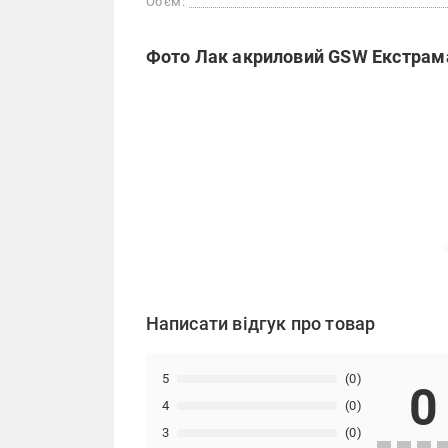
Об'єм:
Фото Лак акриловий GSW Екстрам
Написати відгук про товар
5
(0)
0
4
(0)
3
(0)