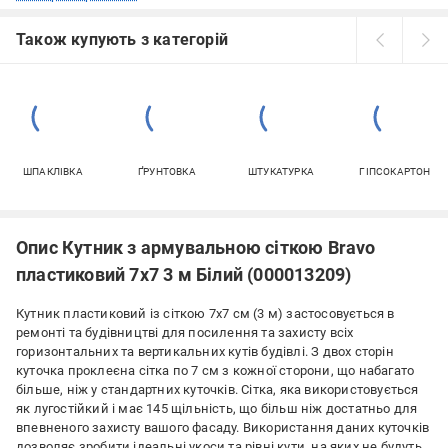
Також купують з категорій
ШПАКЛІВКА
ҐРУНТОВКА
ШТУКАТУРКА
ГІПСОКАРТОН
Опис Кутник з армувальною сіткою Bravo
пластиковий 7х7 3 м Білий (000013209)
Кутник пластиковий із сіткою 7х7 см (3 м) застосовується в
ремонті та будівництві для посилення та захисту всіх
горизонтальних та вертикальних кутів будівлі. З двох сторін
куточка проклеєна сітка по 7 см з кожної сторони, що набагато
більше, ніж у стандартних куточків. Сітка, яка використовується
як лугостійкий і має 145 щільність, що більш ніж достатньо для
впевненого захисту вашого фасаду. Використання даних куточків
дозволяє зробити ідеальні укоси та рівні кути, на яких не будуть