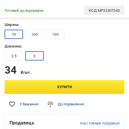
Готовий до відправки
КОД
MP32307343
Ширина:
70
100
150
Довжина:
2,5
3
34
₴/шт.
КУПИТИ
У бажання
До порівняння
Продавець
Інші товари продавця