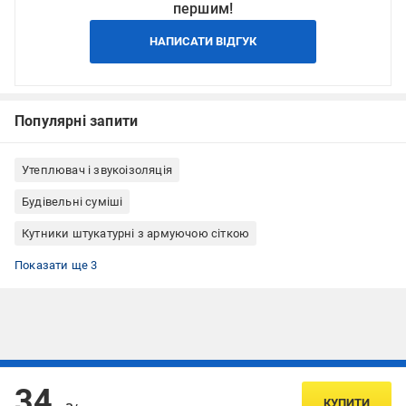
першим!
НАПИСАТИ ВІДГУК
Популярні запити
Утеплювач і звукоізоляція
Будівельні суміші
Кутники штукатурні з армуючою сіткою
Кутники для штукатурки та шпаклівки
Кутники перфоровані (перфокут)
Кутники штукатурні 3 м
Показати ще 3
Підписуйтесь, щоб дізнаватись першим про акції та пропозиції
34
КУПИТИ