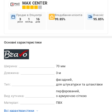
MAX CENTER
Продає в Епіцентрі
Вподобання клієнтів
Вчасність до
3
1
16
99.85%
95.85%
роки
місяць
днів
Основні характеристики
Ширина:
70 мм
Довжина:
3 м
фасадний
Тип:
для штукатурки та шпаклівки
перфорований
Вид кутника:
з армуючою сіткою
Матеріал:
ПВХ
Всі характеристики