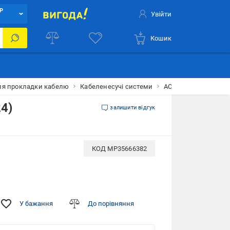
Р
Увійти
Кошик
ля прокладки кабелю
Кабеленесучі системи
АСКО-УКРЕМ
Кут
4)
залишити відгук
КОД
MP35666382
У бажання
До порівняння