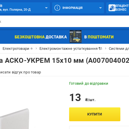
ЇВ
ЕПІЦЕНТ
ІНФОРМАЦІЯ
в, вул. Полярна, 20-Д
БІЗНЕС
Електротовари ⭐
Електромонтажне устаткування 🔌
Системи д
ба АСКО-УКРЕМ 15х10 мм (A007004002
исати відгук про товар
Готовий до відправки
13
₴/шт.
КУПИТИ