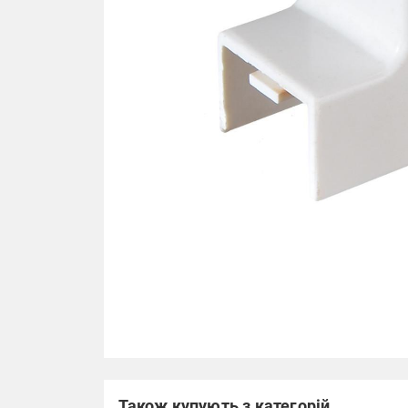
Також купують з категорій