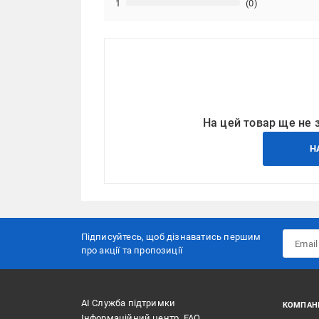
1
(0)
На цей товар ще не 
Н
Підписуйтесь, щоб дізнаватись першим
про акції та пропозиції
АІ Служба підтримки
КОМПАН
Інформаційний центр, FAQ