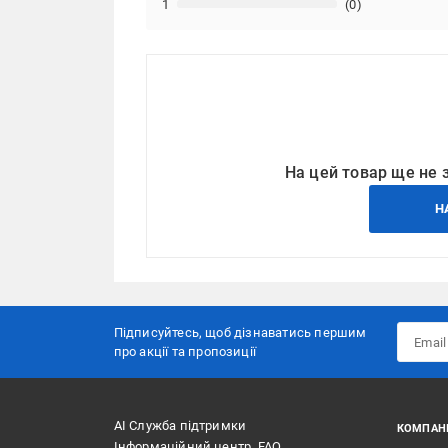
1
(0)
На цей товар ще не 
Н
Підписуйтесь, щоб дізнаватись першим
про акції та пропозиції
АІ Служба підтримки
КОМПАН
Інформаційний центр, FAQ