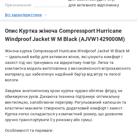
Призначення:
для активного відпочинку
Всі характеристики
Опис Куртка жіноча Compressport Hurricane
Windproof Jacket W M Black (AJVW1429000M)
Жіноча куртка Compressport Hurricane Windproof Jacket W Black M
— ідеальний вибір для активних жінок, які цінують комфорт і
захист під час тренувань на відкритому повітрі. Легка та
компактна модель виготовлена з високоякісного вітрозахисного
матеріалу, що забезпечує надійний бар'єр від вітру та легкої
вологи.
Завдяки анатомічному крою куртка чудово облягає фігуру, не
обмежуючи рухів. Дихаюча тканина підтримує оптимальну
вентиляцію, запобігаючи перегріву. Регульований капюшон та
еластичні манжети створюють додатковий комфорт і захист.
Куртка легко складається у компактний розмір, що дозволяє
зручно транспортувати її у рюкзаку або сумці.
Особливості та переваги: