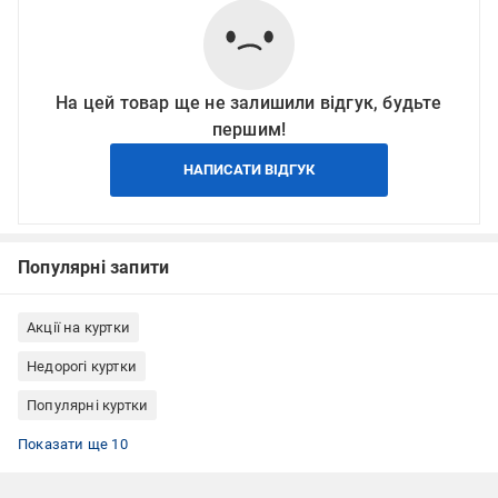
На цей товар ще не залишили відгук, будьте
першим!
НАПИСАТИ ВІДГУК
Популярні запити
Акції на куртки
Недорогі куртки
Популярні куртки
Чоловічий верхній одяг
Спортивний одяг
Куртки баскетбольні
Куртки жіночі
Куртки демісезонні
Куртки чорні
Куртки чорні жіночі
Куртки для бігу
Куртки демісезонні жіночі
Розпродаж жіночих курток
Показати ще 10