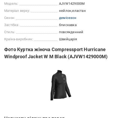
Модель:
AJVW1429000M
Матеріал верху:
нейлон
еластан
Сезон:
демісезон
Застібка:
блискавка
Стиль:
повсякденний
Країна-виробник:
Швейцарія
Фото Куртка жіноча Compressport Hurricane
Windproof Jacket W M Black (AJVW1429000M)