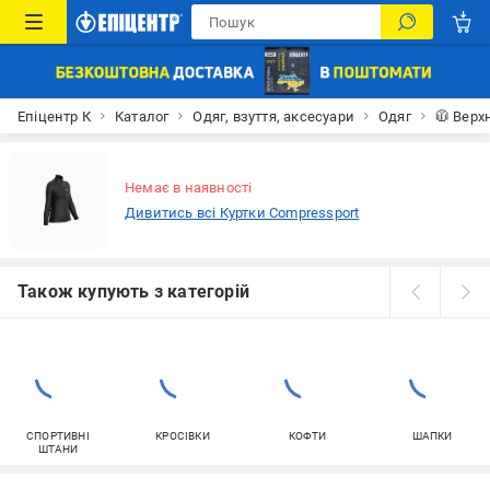
Епіцентр К
Каталог
Одяг, взуття, аксесуари
Одяг
🧥 Верх
Немає в наявності
Дивитись всі Куртки Compressport
Також купують з категорій
СПОРТИВНІ
КРОСІВКИ
КОФТИ
ШАПКИ
ШТАНИ