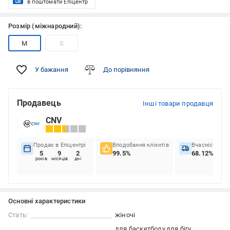
в поштомати Епіцентр
Розмір (міжнародний):
M
S
У бажання
До порівняння
Продавець
Інші товари продавця
CNV
Продає в Епіцентрі
Вподобання клієнтів
Вчасність до
5
9
2
99.5%
68.12%
років
місяців
дні
Основні характеристики
Стать:
жіночі
для баскетболу
для бігу