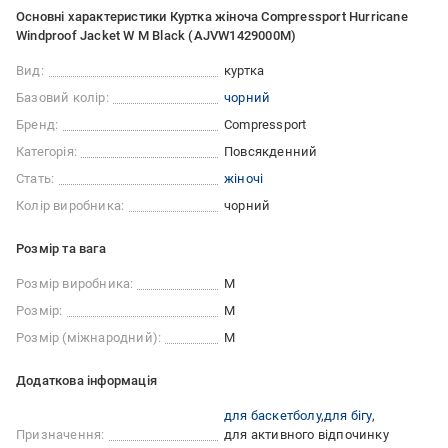
Основні характеристики Куртка жіноча Compressport Hurricane
Windproof Jacket W M Black (AJVW1429000M)
Вид:
куртка
Базовий колір:
чорний
Бренд:
Compressport
Категорія:
Повсякденний
Стать:
жіночі
Колір виробника:
чорний
Розмір та вага
Розмір виробника:
M
Розмір:
M
Розмір (міжнародний):
M
Додаткова інформація
для баскетболу
для бігу
Призначення:
для активного відпочинку