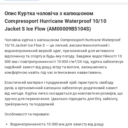
Опис Куртка чоловіча з капюшоном
Compressport Hurricane Waterproof 10/10
Jacket S Ice Flow (AM00009B5104S)
Чоловіча куртка з капюшоном Compressport Hurricane Waterproof
10/10 Jacket Ice Flow S — це легкий, високотехнологічний і
водонепроникний верхній одяг, призначений для активного
відпочинку та спорту в будь-яку погоду. Завдяки водостійкості 10
000 мм і повітропроникності 10 000 г/м²/24 год, куртка забезпечує
надійний захист від дощу, вітру та вологи, залишаючись
комфортною навіть під час інтенсивних навантажень.
Еластичний матеріал і продуманий крій гарантують свободу
рухів, а ергономічний капюшон забезпечує додатковий захист
від негоди. Куртка легко складається до компактних розмірів, що
зручно для перенесення. Ідеально підходить для бігу, хайкінгу,
трейлранінгу та подорожей.
Особливості та переваги:
Водонепроникність 10 000 мм для захисту від дощу.