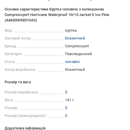
Основні характеристики Куртка чоловіча з капюшоном
Compressport Hurricane Waterproof 10/10 Jacket S Ice Flow
(AM00009B5104S)
Вид:
куртка
Базовий колір:
блакитний
Бренд:
Compressport
Категорія:
Повсякденний
Стать:
чоловічі
Колір виробника:
блакитний
Розмір та вага
Розмір виробника:
S
Вага:
141 г
Розмір:
S
Розмір (міжнародний):
S
Додаткова інформація