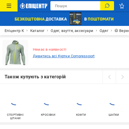
Епіцентр К
Каталог
Одяг, взуття, аксесуари
Одяг
🧥 Верх
Немає в наявності
Дивитись всі Куртки Compressport
Також купують з категорій
СПОРТИВНІ
КРОСІВКИ
КОФТИ
ШАПКИ
ШТАНИ