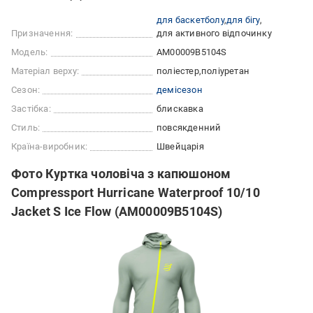
для баскетболу
для бігу
Призначення:
для активного відпочинку
Модель:
AM00009B5104S
Матеріал верху:
поліестер
поліуретан
Сезон:
демісезон
Застібка:
блискавка
Стиль:
повсякденний
Країна-виробник:
Швейцарія
Фото Куртка чоловіча з капюшоном
Compressport Hurricane Waterproof 10/10
Jacket S Ice Flow (AM00009B5104S)