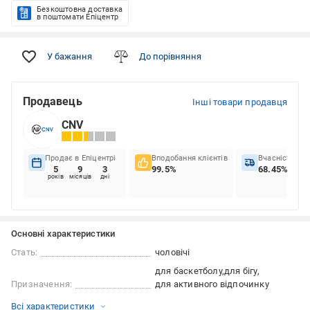
Безкоштовна доставка
в поштомати Епіцентр
У бажання
До порівняння
Продавець
Інші товари продавця
CNV
Продає в Епіцентрі
Вподобання клієнтів
Вчасність до
5
9
3
99.5%
68.45%
років
місяців
дні
Основні характеристики
Стать:
чоловічі
для баскетболу
для бігу
Призначення:
для активного відпочинку
Всі характеристики