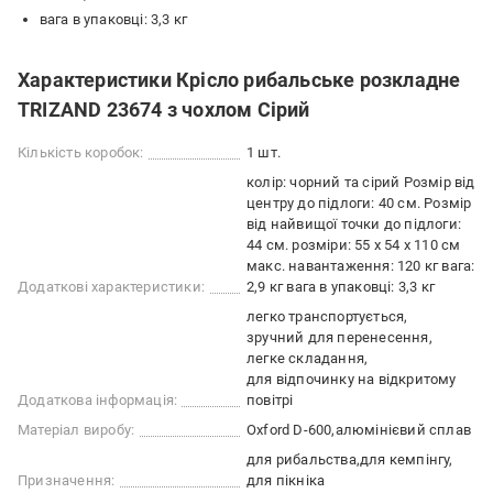
вага в упаковці: 3,3 кг
Характеристики Крісло рибальське розкладне
TRIZAND 23674 з чохлом Сірий
Кількість коробок:
1 шт.
колір: чорний та сірий Розмір від
центру до підлоги: 40 см. Розмір
від найвищої точки до підлоги:
44 см. розміри: 55 х 54 х 110 см
макс. навантаження: 120 кг вага:
Додаткові характеристики:
2,9 кг вага в упаковці: 3,3 кг
легко транспортується
зручний для перенесення
легке складання
для відпочинку на відкритому
Додаткова інформація:
повітрі
Матеріал виробу:
Oxford D-600
алюмінієвий сплав
для рибальства
для кемпінгу
Призначення:
для пікніка