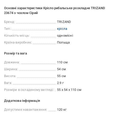
Основні характеристики Крісло рибальське розкладне TRIZAND
23674 з чохлом Сірий
Бренд:
TRIZAND
Тип:
крісла
Кількість місць:
одномісні
Країна-виробник:
Польща
Розмір та вага
Довжина:
110 см
Ширина:
54 см
Висота:
55 см
Вага:
2.9 г
Розміри в складеному вигляді:
55 х 54 х 110 см
Додаткова інформація
Допустиме навантаження:
120 кг