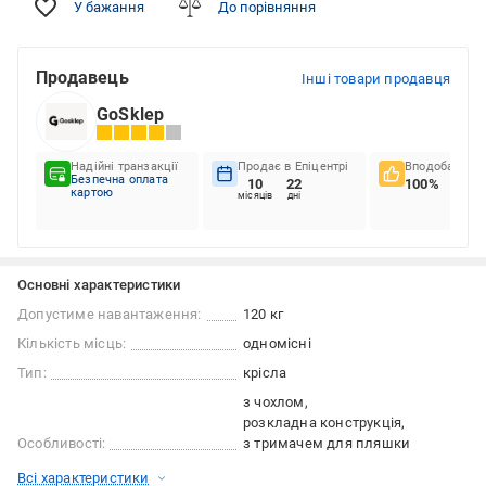
У бажання
До порівняння
Продавець
Інші товари продавця
GoSklep
Надійні транзакції
Продає в Епіцентрі
Вподобання к
Безпечна оплата
10
22
100%
картою
місяців
дні
Основні характеристики
Допустиме навантаження:
120 кг
Кількість місць:
одномісні
Тип:
крісла
з чохлом
розкладна конструкція
Особливості:
з тримачем для пляшки
Всі характеристики