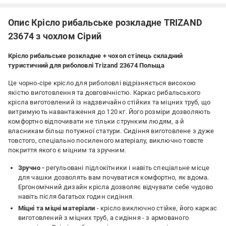
Опис Крісло рибальське розкладне TRIZAND
23674 з чохлом Сірий
Крісло рибальське розкладне + чохол стілець складний
туристичний для риболовлі Trizand 23674 Польща
Це чорно-сіре крісло для риболовлі відрізняється високою
якістю виготовлення та довговічністю. Каркас рибальського
крісла виготовлений із надзвичайно стійких та міцних труб, що
витримують навантаження до 120 кг. Його розміри дозволяють
комфортно відпочивати не тільки струнким людям, а й
власникам більш потужної статури. Сидіння виготовлене з дуже
товстого, спеціально посиленого матеріалу, виключно товсте
покриття якого є міцним та зручним.
Зручно -
регульовані підлокітники і навіть спеціальне місце
для чашки дозволять вам почуватися комфортно, як вдома.
Ергономічний дизайн крісла дозволяє відчувати себе чудово
навіть після багатьох годин сидіння.
Міцні та міцні матеріали
- крісло виключно стійке, його каркас
виготовлений з міцних труб, а сидіння - з армованого