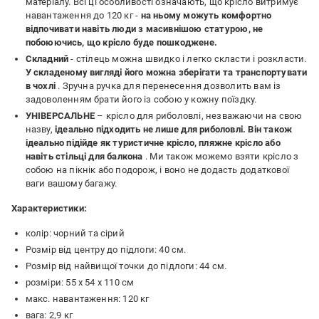
матеріалу. Всі ці особливості означають, що крісло витримує
навантаження до 120 кг -
на ньому можуть комфортно
відпочивати навіть люди з масивнішою статурою, не
побоюючись, що крісло буде пошкоджене.
Складний
- стілець можна швидко і легко скласти і розкласти.
У складеному вигляді його можна зберігати та транспортувати
в чохлі
. Зручна ручка для перенесення дозволить вам із
задоволенням брати його із собою у кожну поїздку.
УНІВЕРСАЛЬНЕ
– крісло для риболовлі, незважаючи на свою
назву,
ідеально підходить не лише для риболовлі. Він також
ідеально підійде як туристичне крісло, пляжне крісло або
навіть стільці для балкона
. Ми також можемо взяти крісло з
собою на пікнік або подорож, і воно не додасть додаткової
ваги вашому багажу.
Характеристики:
колір: чорний та сірий
Розмір від центру до підлоги: 40 см.
Розмір від найвищої точки до підлоги: 44 см.
розміри: 55 х 54 х 110 см
макс. навантаження: 120 кг
вага: 2,9 кг