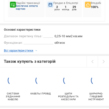
Надійні транзакції
Продає в Епіцентрі
Вподобання к
Безпечна оплата
2
1
29
100%
картою
роки
місяць
днів
Основні характеристики
Діапазон перетину гільз:
0,25-10 мм2 кв.мм
Функціонал:
обтиск
Всі характеристики
Також купують з категорій
СИСТЕМИ
КАБЕЛЬ І ПРОВІД
ЩИТИ
ШАРНІРНО-
З'ЄДНАННЯ
РОЗПОДІЛЬЧІ ТА
ГУБЦЕВИЙ
КАБЕЛЮ
АКСЕСУАРИ
ІНСТРУМЕНТ