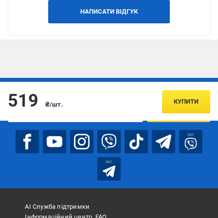
НАПИСАТИ ВІДГУК
Підписуйтесь, щоб дізнаватись першим про акції та пропозиції
519
КУПИТИ
₴/шт.
ПІДПИСАТИСЯ
bot
bot
АІ Служба підтримки
Інформаційний центр, FAQ