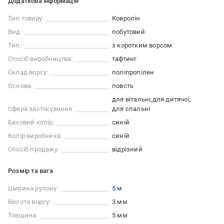
Додаткова інформація
Тип товару:
Ковролін
Вид:
побутовий
Тип:
з коротким ворсом
Спосіб виробництва:
тафтинг
Склад ворсу:
поліпропілен
Основа:
повсть
для вітальні
для дитячої
Сфера застосування:
для спальні
Базовий колір:
синій
Колір виробника:
синій
Спосіб продажу:
відрізний
Розмір та вага
Ширина рулону:
5 м
Висота ворсу:
3 мм
Товщина:
5 мм