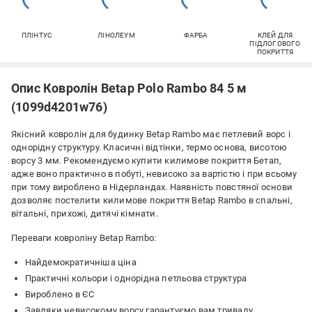
ПЛІНТУС
ЛІНОЛЕУМ
ФАРБА
КЛЕЙ ДЛЯ
ПІДЛОГОВОГО
ПОКРИТТЯ
Опис Ковролін Betap Polo Rambo 84 5 м
(1099d4201w76)
Якісний ковролін для будинку Betap Rambo має петлевий ворс і
однорідну структуру. Класичні відтінки, термо основа, висотою
ворсу 3 мм. Рекомендуємо купити килимове покриття Бетап,
адже воно практично в побуті, невисоко за вартістю і при всьому
при тому вироблено в Нідерландах. Наявність повстяної основи
дозволяє постелити килимове покриття Betap Rambo в спальні,
вітальні, прихожі, дитячі кімнати.
Переваги ковроліну Betap Rambo:
Найдемократичніша ціна
Практичні кольори і однорідна петльова структура
Вироблено в ЄС
Завдяки невисокому ворсу гарантуємо вам тривалу