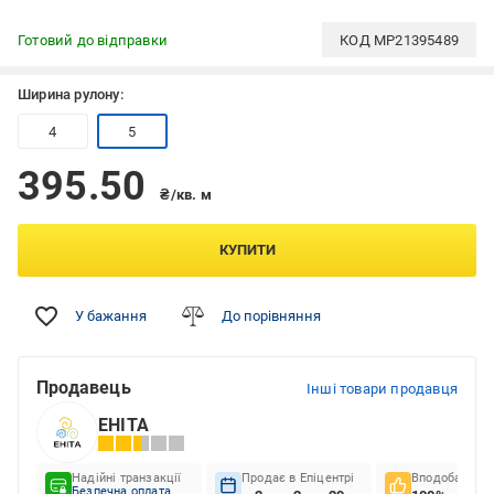
Готовий до відправки
КОД
MP21395489
Ширина рулону:
4
5
395.50
₴/кв. м
КУПИТИ
У бажання
До порівняння
Продавець
Інші товари продавця
ЕНІТА
Надійні транзакції
Продає в Епіцентрі
Вподобання к
Безпечна оплата