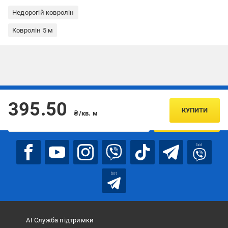
Недорогій ковролін
Ковролін 5 м
Підписуйтесь, щоб дізнаватись першим про акції та пропозиції
395.50
КУПИТИ
₴/кв. м
ПІДПИСАТИСЯ
bot
bot
АІ Служба підтримки