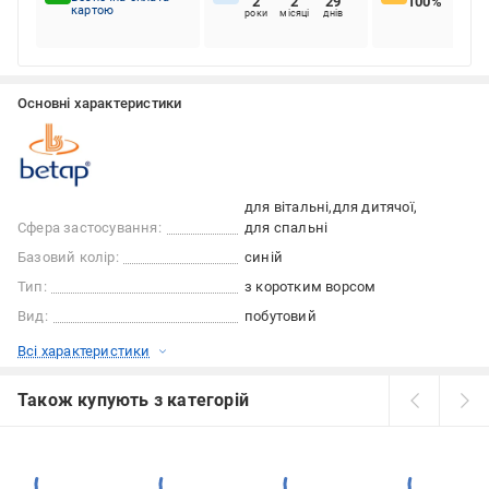
2
2
29
100%
картою
роки
місяці
днів
Основні характеристики
для вітальні
для дитячої
Сфера застосування:
для спальні
Базовий колір:
синій
Тип:
з коротким ворсом
Вид:
побутовий
Всі характеристики
Також купують з категорій