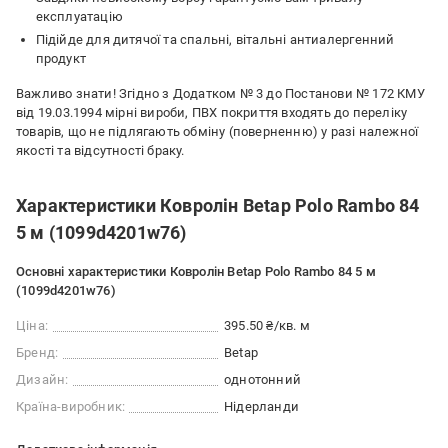
експлуатацію
Підійде для дитячої та спальні, вітальні антиалергенний
продукт
Важливо знати! Згідно з Додатком № 3 до Постанови № 172 КМУ
від 19.03.1994 мірні вироби, ПВХ покриття входять до переліку
товарів, що не підлягають обміну (поверненню) у разі належної
якості та відсутності браку.
Характеристики Ковролін Betap Polo Rambo 84
5 м (1099d4201w76)
Основні характеристики Ковролін Betap Polo Rambo 84 5 м
(1099d4201w76)
Ціна:
395.50 ₴/кв. м
Бренд:
Betap
Дизайн:
однотонний
Країна-виробник:
Нідерланди