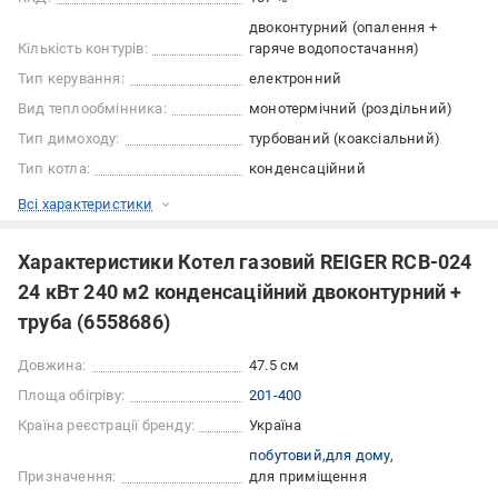
двоконтурний (опалення +
Кількість контурів:
гаряче водопостачання)
Тип керування:
електронний
Вид теплообмінника:
монотермічний (роздільний)
Тип димоходу:
турбований (коаксіальний)
Тип котла:
конденсаційний
Всі характеристики
Характеристики Котел газовий REIGER RCB-024
24 кВт 240 м2 конденсаційний двоконтурний +
труба (6558686)
Довжина:
47.5 см
Площа обігріву:
201-400
Країна реєстрації бренду:
Україна
побутовий
для дому
Призначення:
для приміщення