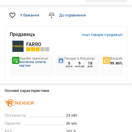
У бажання
До порівняння
Продавець
Інші товари продавця
FARRO
Надійні транзакції
Продає в Епіцентрі
Вподобання к
Безпечна оплата
5
9
18
99.86%
картою
років
місяців
днів
Основні характеристики
Потужність:
24 кВт
Гарантія:
36 міс.
ККД:
107 %