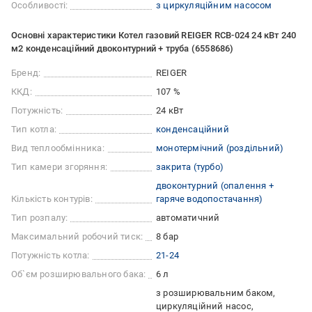
Особливості:
з циркуляційним насосом
Основні характеристики Котел газовий REIGER RCB-024 24 кВт 240
м2 конденсаційний двоконтурний + труба (6558686)
Бренд:
REIGER
ККД:
107 %
Потужність:
24 кВт
Тип котла:
конденсаційний
Вид теплообмінника:
монотермічний (роздільний)
Тип камери згоряння:
закрита (турбо)
двоконтурний (опалення +
Кількість контурів:
гаряче водопостачання)
Тип розпалу:
автоматичний
Максимальний робочий тиск:
8 бар
Потужність котла:
21-24
Об`єм розширювального бака:
6 л
з розширювальним баком
циркуляційний насос