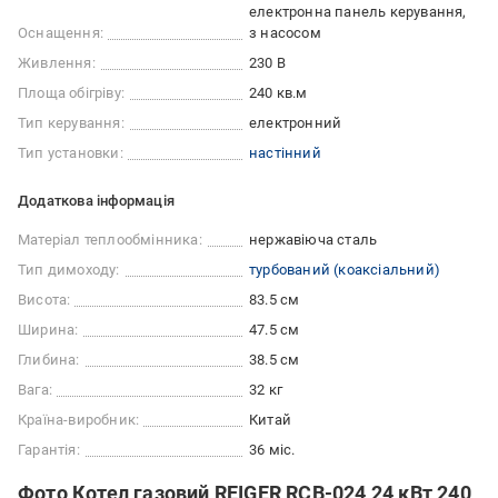
електронна панель керування
Оснащення:
з насосом
Живлення:
230 В
Площа обігріву:
240 кв.м
Тип керування:
електронний
Тип установки:
настінний
Додаткова інформація
Матеріал теплообмінника:
нержавіюча сталь
Тип димоходу:
турбований (коаксіальний)
Висота:
83.5 см
Ширина:
47.5 см
Глибина:
38.5 см
Вага:
32 кг
Країна-виробник:
Китай
Гарантія:
36 міс.
Фото Котел газовий REIGER RCB-024 24 кВт 240