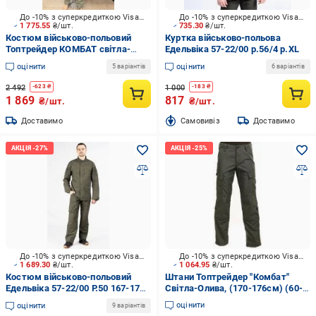
До -10% з суперкредиткою Visa Вигода
До -10% з суперкредиткою Visa Вигода
1 775.55
₴/шт.
735.30
₴/шт.
Костюм військово-польовий
Куртка військово-польова
Топтрейдер КОМБАТ світла-
Едельвіка 57-22/00 р.56/4 р.XL
олива 112-116 / 170-176 см р.XL
оцінити
оцінити
5 варіантів
6 варіантів
2 492
1 000
-
623
₴
-
183
₴
1 869
817
₴/шт.
₴/шт.
Доставимо
Cамовивіз
Доставимо
До -10% з суперкредиткою Visa Вигода
До -10% з суперкредиткою Visa Вигода
1 689.30
₴/шт.
1 064.95
₴/шт.
Костюм військово-польовий
Штани Топтрейдер "Комбат"
Едельвіка 57-22/00 Р.50 167-173
Світла-Олива, (170-176см) (60-
см р.L
62р) р.XXL
оцінити
оцінити
9 варіантів