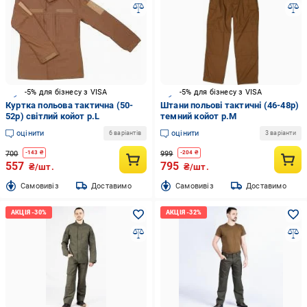
-5% для бізнесу з VISA
-5% для бізнесу з VISA
Куртка польова тактична (50-
Штани польові тактичні (46-48р)
52р) світлий койот р.L
темний койот р.M
оцінити
оцінити
6 варіантів
3 варіанти
700
999
-
143
₴
-
204
₴
557
795
₴/шт.
₴/шт.
Cамовивіз
Доставимо
Cамовивіз
Доставимо