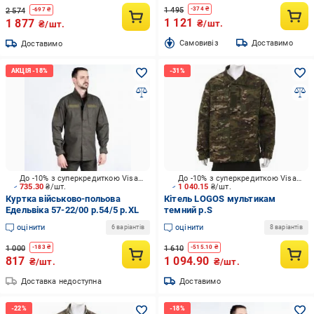
1 495
-
374
₴
2 574
-
697
₴
1 121
1 877
₴/шт.
₴/шт.
Cамовивіз
Доставимо
Доставимо
До -10% з суперкредиткою Visa Вигода
До -10% з суперкредиткою Visa Вигода
735.30
₴/шт.
1 040.15
₴/шт.
Куртка військово-польова
Кітель LOGOS мультикам
Едельвіка 57-22/00 р.54/5 р.XL
темний р.S
оцінити
оцінити
6 варіантів
8 варіантів
1 000
1 610
-
183
₴
-
515.10
₴
817
1 094.90
₴/шт.
₴/шт.
Доставка недоступна
Доставимо