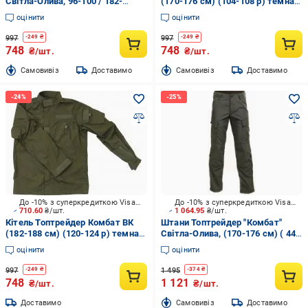
Світла-Олива, 96-100 / 182-
(170-176 см) (104-108 р) темна-
188cм р.M
олива р.L
оцінити
оцінити
997
997
-
249
₴
-
249
₴
748
748
₴/шт.
₴/шт.
Cамовивіз
Доставимо
Cамовивіз
Доставимо
До -10% з суперкредиткою Visa Вигода
До -10% з суперкредиткою Visa Вигода
710.60
₴/шт.
1 064.95
₴/шт.
Кітель Топтрейдер Комбат ВК
Штани Топтрейдер "Комбат"
(182-188 см) (120-124 р) темна-
Світла-Олива, (170-176 см) ( 44-
олива р.XXL
46 р) р.S
оцінити
оцінити
997
1 495
-
249
₴
-
374
₴
748
1 121
₴/шт.
₴/шт.
Доставимо
Cамовивіз
Доставимо