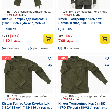
До -10% з суперкредиткою Visa Вигода
До -10% з суперкредиткою Visa Вигода
1 064.95
₴/шт.
710.60
₴/шт.
Штани Топтрейдер Комбат ВК
Кітель Топтрейдер "Комбат"
(182-188см) (44-46р) темна-
Світла-Олива, 104-108 / 194-
олива р.S
200cм р.L
оцінити
оцінити
1 495
997
-
374
₴
-
249
₴
1 121
748
₴/шт.
₴/шт.
Cамовивіз
Доставимо
Доставимо
До -10% з суперкредиткою Visa Вигода
До -10% з суперкредиткою Visa Вигода
710.60
₴/шт.
710.60
₴/шт.
Кітель Топтрейдер Комбат ШК
Кітель Топтрейдер Комбат ВК
(182-188 см) (112-116 р) темна-
(170-176 см) (88-92 р) темна-
олива р.XL
олива р.S