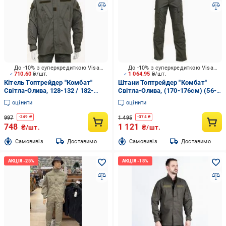
До -10% з суперкредиткою Visa Вигода
До -10% з суперкредиткою Visa Вигода
710.60
₴/шт.
1 064.95
₴/шт.
Кітель Топтрейдер "Комбат"
Штани Топтрейдер "Комбат"
Світла-Олива, 128-132 / 182-
Світла-Олива, (170-176см) (56-
188cм р.3XL
58р) р.XL
оцінити
оцінити
997
1 495
-
249
₴
-
374
₴
748
1 121
₴/шт.
₴/шт.
Cамовивіз
Доставимо
Cамовивіз
Доставимо