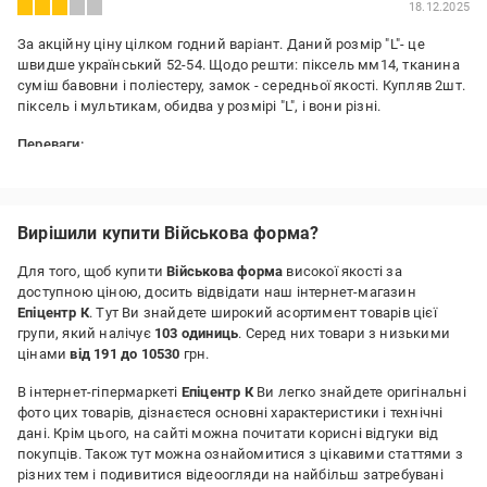
18.12.2025
За акційну ціну цілком годний варіант. Даний розмір "L"- це
швидше український 52-54. Щодо решти: піксель мм14, тканина
суміш бавовни і поліестеру, замок - середньої якості. Купляв 2шт.
піксель і мультикам, обидва у розмірі "L", і вони різні.
Переваги:
Ціна/якість
Вирішили купити Військова форма?
Для того, щоб купити
Військова форма
високої якості за
доступною ціною, досить відвідати наш інтернет-магазин
Епіцентр К
. Тут Ви знайдете широкий асортимент товарів цієї
групи, який налічує
103 одиниць
. Серед них товари з низькими
цінами
від 191 до 10530
грн.
В інтернет-гіпермаркеті
Епіцентр К
Ви легко знайдете оригінальні
фото цих товарів, дізнаєтеся основні характеристики і технічні
дані. Крім цього, на сайті можна почитати корисні відгуки від
покупців. Також тут можна ознайомитися з цікавими статтями з
різних тем і подивитися відеоогляди на найбільш затребувані