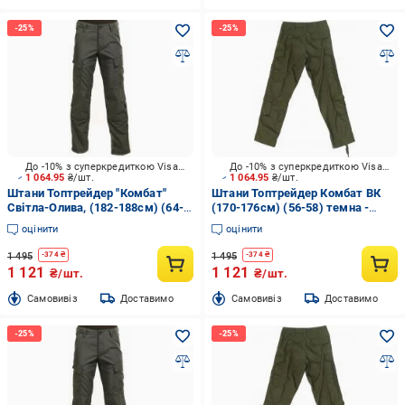
До -10% з суперкредиткою Visa Вигода
До -10% з суперкредиткою Visa Вигода
1 064.95
₴/шт.
1 064.95
₴/шт.
Штани Топтрейдер "Комбат"
Штани Топтрейдер Комбат ВК
Світла-Олива, (182-188см) (64-
(170-176см) (56-58) темна -
66 р) р.3XL
олива р.XL
оцінити
оцінити
1 495
1 495
-
374
₴
-
374
₴
1 121
1 121
₴/шт.
₴/шт.
Cамовивіз
Доставимо
Cамовивіз
Доставимо