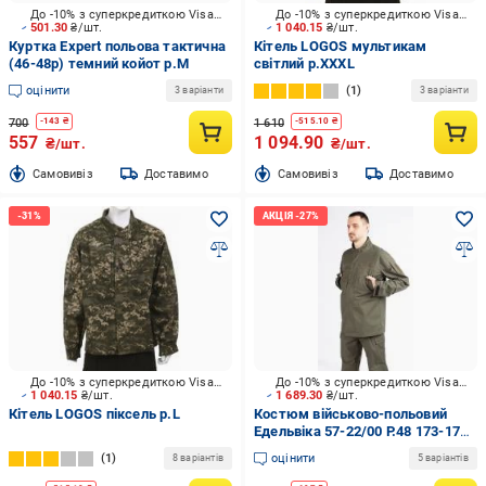
До -10% з суперкредиткою Visa Вигода
До -10% з суперкредиткою Visa Вигода
501.30
₴/шт.
1 040.15
₴/шт.
Куртка Expert польова тактична
Кітель LOGOS мультикам
(46-48р) темний койот р.M
світлий р.XXXL
оцінити
1
3 варіанти
3 варіанти
700
1 610
-
143
₴
-
515.10
₴
557
1 094.90
₴/шт.
₴/шт.
Cамовивіз
Доставимо
Cамовивіз
Доставимо
До -10% з суперкредиткою Visa Вигода
До -10% з суперкредиткою Visa Вигода
1 040.15
₴/шт.
1 689.30
₴/шт.
Кітель LOGOS піксель р.L
Костюм військово-польовий
Едельвіка 57-22/00 Р.48 173-179
см р.M
1
оцінити
8 варіантів
5 варіантів