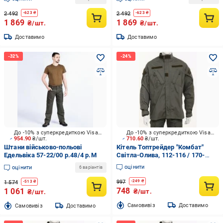
р.XXXL
2 492
2 492
-
623
₴
-
623
₴
1 869
1 869
₴/шт.
₴/шт.
Доставимо
Доставимо
До -10% з суперкредиткою Visa Вигода
До -10% з суперкредиткою Visa Вигода
954.90
₴/шт.
710.60
₴/шт.
Штани військово-польові
Кітель Топтрейдер "Комбат"
Едельвіка 57-22/00 р.48/4 р.M
Світла-Олива, 112-116 / 170-
176cм р.XL
оцінити
оцінити
6 варіантів
997
-
249
₴
1 574
-
513
₴
748
1 061
₴/шт.
₴/шт.
Cамовивіз
Доставимо
Cамовивіз
Доставимо