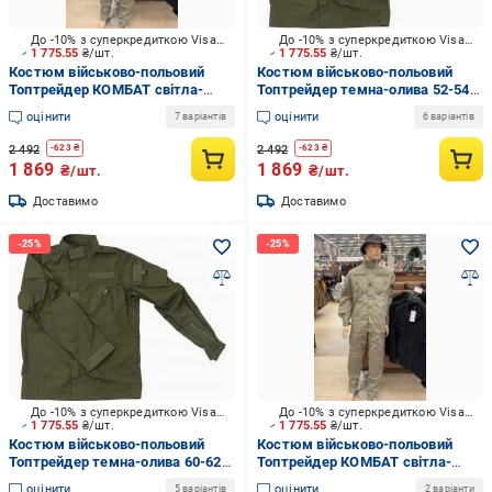
До -10% з суперкредиткою Visa Вигода
До -10% з суперкредиткою Visa Вигода
1 775.55
₴/шт.
1 775.55
₴/шт.
Костюм військово-польовий
Костюм військово-польовий
Топтрейдер КОМБАТ світла-
Топтрейдер темна-олива 52-54р
олива 120-124 / 182-188 см
/ 182-188 см (Вузький Воріт)
оцінити
оцінити
7 варіантів
6 варіантів
р.XXL
р.XL
2 492
2 492
-
623
₴
-
623
₴
1 869
1 869
₴/шт.
₴/шт.
Доставимо
Доставимо
До -10% з суперкредиткою Visa Вигода
До -10% з суперкредиткою Visa Вигода
1 775.55
₴/шт.
1 775.55
₴/шт.
Костюм військово-польовий
Костюм військово-польовий
Топтрейдер темна-олива 60-62р
Топтрейдер КОМБАТ світла-
/ 170-176 см (Вузький Воріт)
олива 112-116 / 194-200 см р.XL
оцінити
оцінити
5 варіантів
2 варіанти