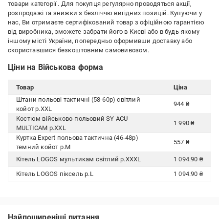
товари категорії
. Для покупця регулярно проводяться акції,
розпродажі та знижки з безліччю вигідних позицій. Купуючи у
нас, Ви отримаєте сертифікований товар з офіційною гарантією
від виробника, зможете забрати його в Києві або в будь-якому
іншому місті України, попередньо оформивши доставку або
скориставшися безкоштовним самовивозом.
Ціни на Військова форма
Товар
Ціна
Штани польові тактичні (58-60р) світлий
944 ₴
койот р.XXL
Костюм військово-польовий SY ACU
1 990 ₴
MULTICAM р.XXL
Куртка Expert польова тактична (46-48р)
557 ₴
темний койот р.M
Кітель LOGOS мультикам світлий р.XXXL
1 094.90 ₴
Кітель LOGOS піксель р.L
1 094.90 ₴
Найпоширеніші питання