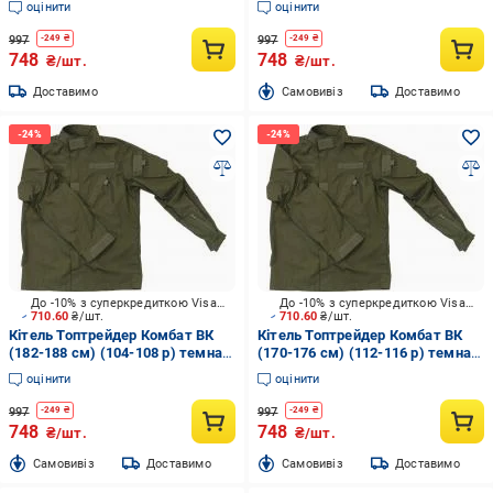
оцінити
оцінити
997
997
-
249
₴
-
249
₴
748
748
₴/шт.
₴/шт.
Доставимо
Cамовивіз
Доставимо
До -10% з суперкредиткою Visa Вигода
До -10% з суперкредиткою Visa Вигода
710.60
₴/шт.
710.60
₴/шт.
Кітель Топтрейдер Комбат ВК
Кітель Топтрейдер Комбат ВК
(182-188 см) (104-108 р) темна-
(170-176 см) (112-116 р) темна-
олива р.L
олива р.XL
оцінити
оцінити
997
997
-
249
₴
-
249
₴
748
748
₴/шт.
₴/шт.
Cамовивіз
Доставимо
Cамовивіз
Доставимо