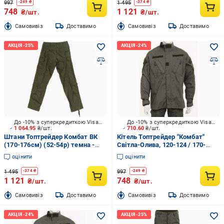
997
1 495
-
249
₴
-
374
₴
748
1 121
₴/шт.
₴/шт.
Cамовивіз
Доставимо
Cамовивіз
Доставимо
До -10% з суперкредиткою Visa Вигода
До -10% з суперкредиткою Visa Вигода
1 064.95
₴/шт.
710.60
₴/шт.
Штани Топтрейдер Комбат ВК
Кітель Топтрейдер "Комбат"
(170-176см) (52-54р) темна -
Світла-Олива, 120-124 / 170-
олива р.L
176cм р.XXL
оцінити
оцінити
1 495
997
-
374
₴
-
249
₴
1 121
748
₴/шт.
₴/шт.
Cамовивіз
Доставимо
Cамовивіз
Доставимо