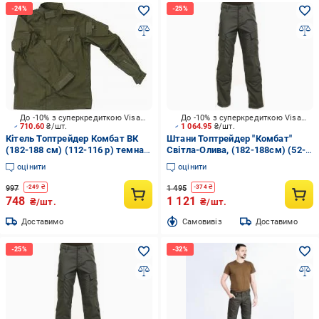
До -10% з суперкредиткою Visa Вигода
До -10% з суперкредиткою Visa Вигода
710.60
₴/шт.
1 064.95
₴/шт.
Кітель Топтрейдер Комбат ВК
Штани Топтрейдер "Комбат"
(182-188 см) (112-116 р) темна-
Світла-Олива, (182-188см) (52-
олива р.XL
54р) р.L
оцінити
оцінити
997
1 495
-
249
₴
-
374
₴
748
1 121
₴/шт.
₴/шт.
Доставимо
Cамовивіз
Доставимо