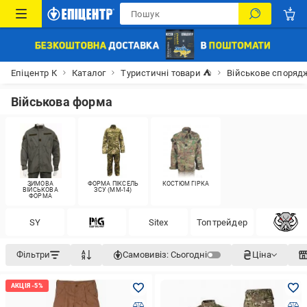
Епіцентр К
Каталог
Туристичні товари ⛺
Військове споряд
Військова форма
ЗИМОВА
ФОРМА ПІКСЕЛЬ
КОСТЮМ ГІРКА
ВІЙСЬКОВА
ЗСУ (MM-14)
ФОРМА
SY
Siteх
Топтрейдер
Фільтри
Самовивіз:
Сьогодні
Ціна