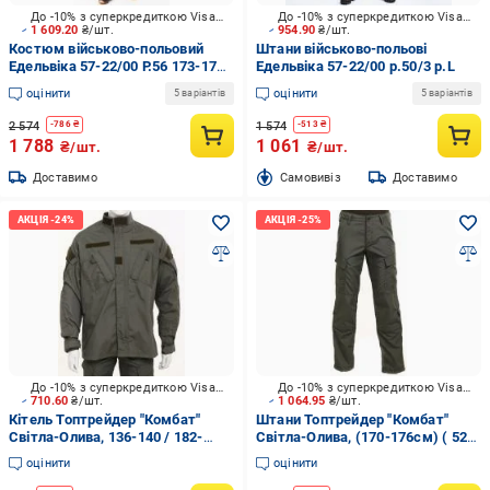
До -10% з суперкредиткою Visa Вигода
До -10% з суперкредиткою Visa Вигода
1 609.20
₴/шт.
954.90
₴/шт.
Костюм військово-польовий
Штани військово-польові
Едельвіка 57-22/00 Р.56 173-179
Едельвіка 57-22/00 р.50/3 р.L
см р.XL
оцінити
оцінити
5 варіантів
5 варіантів
2 574
1 574
-
786
₴
-
513
₴
1 788
1 061
₴/шт.
₴/шт.
Доставимо
Cамовивіз
Доставимо
До -10% з суперкредиткою Visa Вигода
До -10% з суперкредиткою Visa Вигода
710.60
₴/шт.
1 064.95
₴/шт.
Кітель Топтрейдер "Комбат"
Штани Топтрейдер "Комбат"
Світла-Олива, 136-140 / 182-
Світла-Олива, (170-176см) ( 52-
188cм р.4XL
54р) р.L
оцінити
оцінити