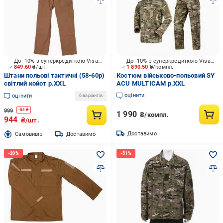
До -10% з суперкредиткою Visa Вигода
До -10% з суперкредиткою Visa Вигода
849.60
₴/шт.
1 890.50
₴/компл.
Штани польові тактичні (58-60р)
Костюм військово-польовий SY
світлий койот р.XXL
ACU MULTICAM р.XXL
оцінити
оцінити
6 варіантів
999
-
55
₴
1 990
₴/компл.
944
₴/шт.
Доставимо
Cамовивіз
Доставимо