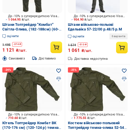
До -10% з суперкредиткою Visa Вигода
До -10% з суперкредиткою Visa Вигода
1 064.95
₴/шт.
954.90
₴/шт.
Штани Топтрейдер "Комбат"
Штани військово-польові
Світла-Олива, (182-188см) (60-
Едельвіка 57-22/00 р.48/5 р.M
62 р) р.XXL
оцінити
оцінити
6 варіантів
1 495
-
374
₴
1 574
-
513
₴
1 121
1 061
₴/шт.
₴/шт.
Cамовивіз
Доставимо
Доставка недоступна
До -10% з суперкредиткою Visa Вигода
До -10% з суперкредиткою Visa Вигода
710.60
₴/шт.
1 775.55
₴/шт.
Кітель Топтрейдер Комбат ВК
Костюм військово-польовий
(170-176 см) (120-124 р) темна-
Топтрейдер темна-олива 52-54р