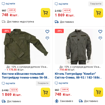
олива р.XXL
/ 170-176 см (Широкий Воріт) р.L
оцінити
оцінити
5 варіантів
997
-
249
₴
2 492
-
623
₴
748
1 869
₴/шт.
₴/шт.
Доставка недоступна
Доставимо
До -10% з суперкредиткою Visa Вигода
До -10% з суперкредиткою Visa Вигода
1 775.55
₴/шт.
710.60
₴/шт.
Костюм військово-польовий
Кітель Топтрейдер "Комбат"
Топтрейдер темна-олива 56-58р
Світла-Олива, 88-92 / 182-188cм
/ 182-188 см (Широкий Воріт)
р.S
оцінити
оцінити
3 варіанти
р.XL
997
-
249
₴
2 492
-
623
₴
748
1 869
₴/шт.
₴/шт.
Cамовивіз
Доставимо
Доставимо