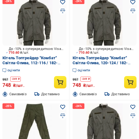
До -10% з суперкредиткою Visa Вигода
До -10% з суперкредиткою Visa Вигода
710.60
₴/шт.
710.60
₴/шт.
Кітель Топтрейдер "Комбат"
Кітель Топтрейдер "Комбат"
Світла-Олива, 112-116 / 182-
Світла-Олива, 120-124 / 182-
188cм р.XL
188cм р.XXL
оцінити
оцінити
997
997
-
249
₴
-
249
₴
748
748
₴/шт.
₴/шт.
Cамовивіз
Доставимо
Cамовивіз
Доставимо