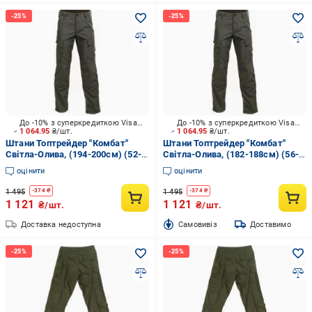
До -10% з суперкредиткою Visa Вигода
До -10% з суперкредиткою Visa Вигода
1 064.95
₴/шт.
1 064.95
₴/шт.
Штани Топтрейдер "Комбат"
Штани Топтрейдер "Комбат"
Світла-Олива, (194-200см) (52-
Світла-Олива, (182-188см) (56-
54 р) р.L
58 р) р.XL
оцінити
оцінити
1 495
1 495
-
374
₴
-
374
₴
1 121
1 121
₴/шт.
₴/шт.
Доставка недоступна
Cамовивіз
Доставимо