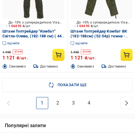
До -10% з суперкредиткою Visa Вигода
До -10% з суперкредиткою Visa Вигода
1 064.95
₴/шт.
1 064.95
₴/шт.
Штани Топтрейдер "Комбат"
Штани Топтрейдер Комбат ВК
Світла-Олива, (182-188 см) ( 44-
(182-188см) (52-54р) темна -
46р) р.S
олива р.L
оцінити
оцінити
1 495
1 495
-
374
₴
-
374
₴
1 121
1 121
₴/шт.
₴/шт.
Cамовивіз
Доставимо
Cамовивіз
Доставимо
ПОКАЗАТИ ЩЕ
1
2
3
4
Популярні запити