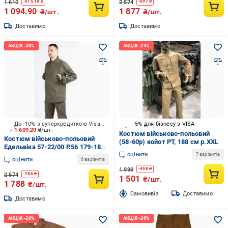
1 610
2 574
-
515.10
₴
-
697
₴
1 094.90
1 877
₴/шт.
₴/шт.
Доставимо
Доставимо
До -10% з суперкредиткою Visa Вигода
-5% для бізнесу з VISA
1 609.20
₴/шт.
Костюм військово-польовий
Костюм військово-польовий
(58-60р) койот РТ, 188 см р.XXL
Едельвіка 57-22/00 Р.56 179-185
оцінити
см р.XL
7 варіантів
оцінити
6 варіантів
1 999
-
498
₴
2 574
-
786
₴
1 501
₴/шт.
1 788
₴/шт.
Cамовивіз
Доставимо
Доставимо