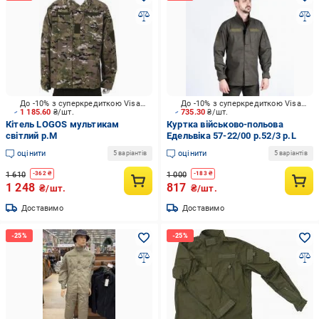
До -10% з суперкредиткою Visa Вигода
До -10% з суперкредиткою Visa Вигода
1 185.60
₴/шт.
735.30
₴/шт.
Кітель LOGOS мультикам
Куртка військово-польова
світлий р.M
Едельвіка 57-22/00 р.52/3 р.L
оцінити
оцінити
5 варіантів
5 варіантів
1 610
1 000
-
362
₴
-
183
₴
1 248
817
₴/шт.
₴/шт.
Доставимо
Доставимо