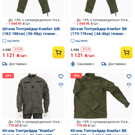
До -10% з суперкредиткою Visa Вигода
До -10% з суперкредиткою Visa Вигода
1 064.95
₴/шт.
1 064.95
₴/шт.
Штани Топтрейдер Комбат ШК
Штани Топтрейдер Комбат ВК
(182-188см) (56-58р) темна-
(170-176см) (44-46р) темна-
олива р.XL
олива р.S
оцінити
оцінити
1 495
1 495
-
374
₴
-
374
₴
1 121
1 121
₴/шт.
₴/шт.
Доставимо
Cамовивіз
Доставимо
До -10% з суперкредиткою Visa Вигода
До -10% з суперкредиткою Visa Вигода
710.60
₴/шт.
710.60
₴/шт.
Кітель Топтрейдер "Комбат"
Кітель Топтрейдер Комбат ВК