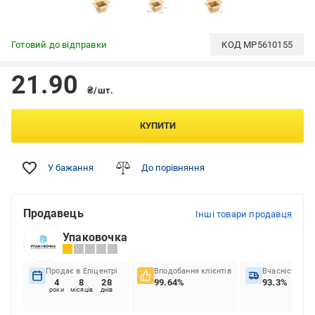
Готовий до відправки
КОД
MP5610155
21.90
₴/шт.
КУПИТИ
У бажання
До порівняння
Продавець
Інші товари продавця
Упаковочка
Продає в Епіцентрі
Вподобання клієнтів
Вчасність до
4
8
28
99.64%
93.3%
роки
місяців
днів