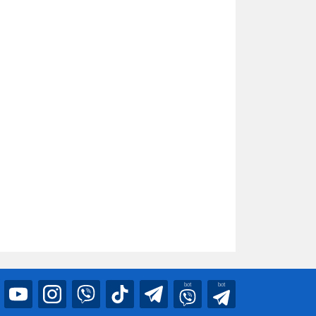
bot
bot