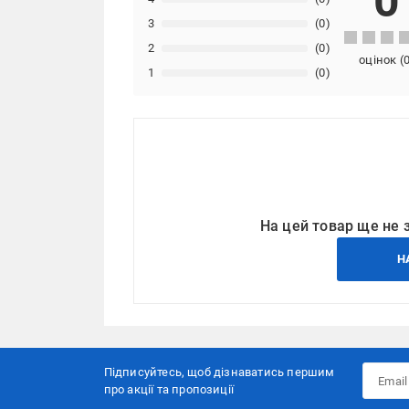
0
3
(0)
2
(0)
оцінок
(
1
(0)
На цей товар ще не 
Н
Підписуйтесь, щоб дізнаватись першим
про акції та пропозиції