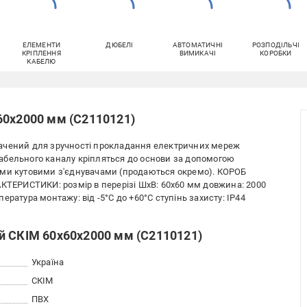
ЕЛЕМЕНТИ
ДЮБЕЛІ
АВТОМАТИЧНІ
РОЗПОДІЛЬЧІ
КРІПЛЕННЯ
ВИМИКАЧІ
КОРОБКИ
КАБЕЛЮ
60х2000 мм (С2110121)
ачений для зручності прокладання електричних мереж
абельного каналу кріпляться до основи за допомогою
ими кутовими з'єднувачами (продаються окремо). КОРОБ
ЕРИСТИКИ: розмір в перерізі ШхВ: 60x60 мм довжина: 2000
ратура монтажу: від -5°С до +60°С ступінь захисту: IP44
й СКІМ 60х60х2000 мм (С2110121)
Україна
СКІМ
ПВХ