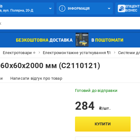
ЇВ
ЕПІЦЕНТ
ІНФОРМАЦІЯ
в, вул. Полярна, 20-Д
БІЗНЕС
Електротовари ⭐
Електромонтажне устаткування 🔌
Системи д
 60х60х2000 мм (С2110121)
ки
Написати відгук про товар
Готовий до відправки
284
₴/шт.
КУПИТИ