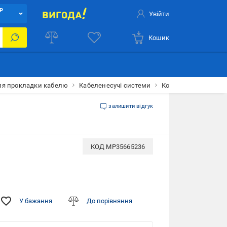
Р
Увійти
Кошик
ля прокладки кабелю
Кабеленесучі системи
Короб пластиковий 
залишити відгук
КОД
MP35665236
У бажання
До порівняння