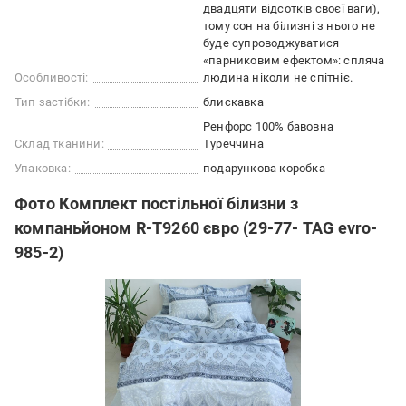
двадцяти відсотків своєї ваги),
тому сон на білизні з нього не
буде супроводжуватися
«парниковим ефектом»: спляча
Особливості:
людина ніколи не спітніє.
Тип застібки:
блискавка
Ренфорс 100% бавовна
Склад тканини:
Туреччина
Упаковка:
подарункова коробка
Фото Комплект постільної білизни з
компаньйоном R-T9260 євро (29-77- TAG evro-
985-2)