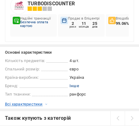
TURBODISCOUNTER
Надійні транзакції
Продає в Епіцентрі
Вподобання к
Безпечна оплата
2
11
25
99.06%
картою
роки
місяців
днів
Основні характеристики
Кількість предметів:
4 шт.
Спальний розмір:
євро
Країна-виробник:
Україна
Бренд:
Інше
Тип тканини:
ранфорс
Всі характеристики
Також купують з категорій