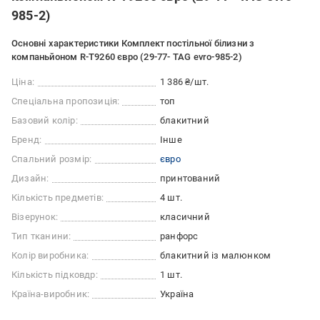
985-2)
Основні характеристики Комплект постільної білизни з
компаньйоном R-T9260 євро (29-77- TAG evro-985-2)
Ціна:
1 386 ₴/шт.
Спеціальна пропозиція:
топ
Базовий колір:
блакитний
Бренд:
Інше
Спальний розмір:
євро
Дизайн:
принтований
Кількість предметів:
4 шт.
Візерунок:
класичний
Тип тканини:
ранфорс
Колір виробника:
блакитний із малюнком
Кількість підковдр:
1 шт.
Країна-виробник:
Україна