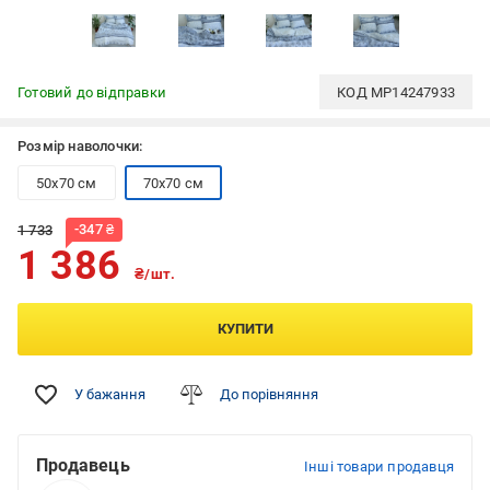
Готовий до відправки
КОД
MP14247933
Розмір наволочки:
50x70 см
70x70 см
-
347
₴
1 733
1 386
₴/шт.
КУПИТИ
У бажання
До порівняння
Продавець
Інші товари продавця