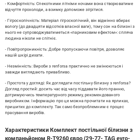
- Комфортність: Спекотними літніми ночами вона створюватиме
відчуття прохолоди, а взимку допоможе зігрітися.
- Гігроскопічність: Матеріал гігроскопічний, він відмінно вбирає
вологу (до двадцяти відсотків власної ваги), тому сон на білизні з
нього не супроводжуватиметься «парниковим ефектом»: спляча
людина ніколи не спітніє.
- Повітропроникність: Добре пропускаючи повітря, дозволяє
нашій шкірі дихати.
- Незмінність: Вироби з renforsa практично не змінюються і
завжди виглядають привабливо.
- Простота у догляді: Як доглядати постільну білизну з renforsa?
Догляд простий: досить час від часу піддавати його пранню,
дотримуючись температурного режиму, рекомендованого
виробником. Інформацію про це можна прочитати на ярликах,
пришитих до комплекту. Так само безпроблемним є процес
прасування виробів.
Характеристики Комплект постільної білизни з
компаньйоном R-T9260 євро (29-77- TAG evro-