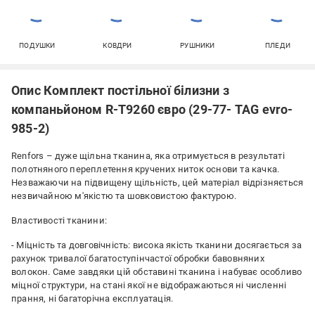
ПОДУШКИ
КОВДРИ
РУШНИКИ
ПЛЕДИ
Опис Комплект постільної білизни з
компаньйоном R-T9260 євро (29-77- TAG evro-
985-2)
Renfors – дуже щільна тканина, яка отримується в результаті
полотняного переплетення кручених ниток основи та качка.
Незважаючи на підвищену щільність, цей матеріал відрізняється
незвичайною м'якістю та шовковистою фактурою.
Властивості тканини:
- Міцність та довговічність: висока якість тканини досягається за
рахунок тривалої багатоступінчастої обробки бавовняних
волокон. Саме завдяки цій обставині тканина і набуває особливо
міцної структури, на стані якої не відображаються ні численні
прання, ні багаторічна експлуатація.