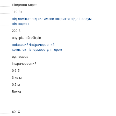
Південна Корея
110 Вт
під ламінат
під килимове покриття
під лінолеум
під паркет
220 В
внутрішній обігрів
плівковий/інфрачервоний
комплект із терморегулятором
вуглецева
інфрачервоний
0,6-5
3 кв.м
0.5 м
Rexva
60 °C