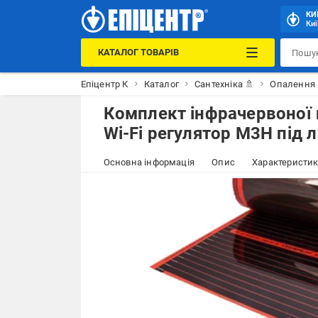
КИ
Киї
КАТАЛОГ ТОВАРІВ
Епіцентр К
Каталог
Сантехніка 🚿
Опалення 
Комплект інфрачервоної
Wi-Fi регулятор M3H під 
Основна інформація
Опис
Характеристи