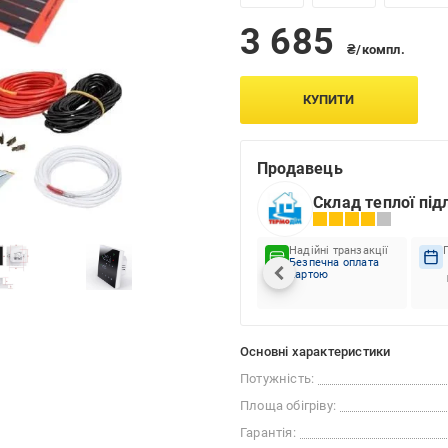
3 685
₴/компл.
КУПИТИ
Продавець
Склад теплої під
Надійні транзакції
Безпечна оплата
картою
Основні характеристики
Потужність:
Площа обігріву:
Гарантія: