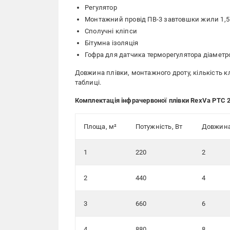
Регулятор
Монтажний провід ПВ-3 завтовшки жили 1,5
Сполучні кліпси
Бітумна ізоляція
Гофра для датчика терморегулятора діаметр
Довжина плівки, монтажного дроту, кількість клі
таблиці.
Комплектація інфрачервоної плівки RexVa PTC 
Площа, м²
Потужність, Вт
Довжина
1
220
2
2
440
4
3
660
6
4
880
8