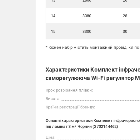
13
2860
26
14
3080
28
15
3300
30
* Кожен набір містить монтажний провід, кліпс
Характеристики Комплект інфраче
саморегулююча Wi-Fi регулятор M3
Крок розрізання плівки:
Висота:
Країна реєстрації бренду:
Основні характеристики Комплект інфрачервоно
під ламінат 3 м² Чорний (2702144462)
Ціна: