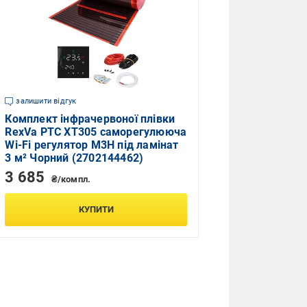
залишити відгук
Комплект інфрачервоної плівки
RexVa PTC XT305 саморегулююча
Wi-Fi регулятор M3H під ламінат
3 м² Чорний (2702144462)
3 685
₴/компл.
КУПИТИ