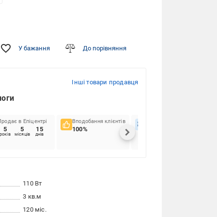
У бажання
До порівняння
Інші товари продавця
логи
Продає в Епіцентрі
Вподобання клієнтів
Вчасність доставок
5
5
15
100%
82.76%
років
місяців
днів
110 Вт
3 кв.м
120 міс.