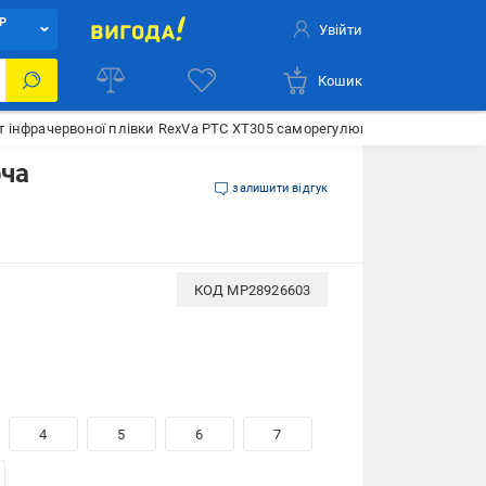
Р
Увійти
Кошик
 інфрачервоної плівки RexVa PTC XT305 саморегулююча Wi-Fi регулято
юча
залишити відгук
КОД
MP28926603
4
5
6
7