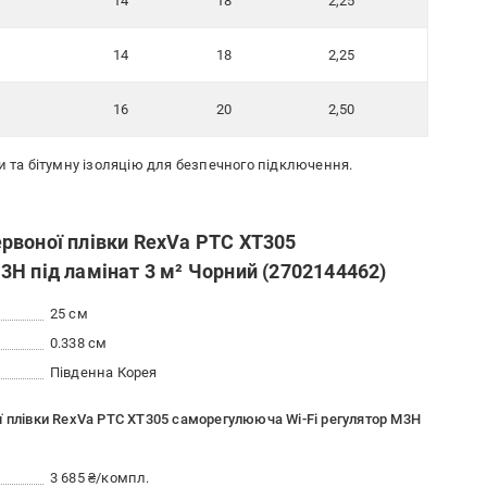
14
18
2,25
14
18
2,25
16
20
2,50
и та бітумну ізоляцію для безпечного підключення.
рвоної плівки RexVa PTC XT305
H під ламінат 3 м² Чорний (2702144462)
25 см
0.338 см
Південна Корея
ї плівки RexVa PTC XT305 саморегулююча Wi-Fi регулятор M3H
3 685 ₴/компл.