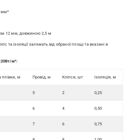
 мм²
ом 12 мм, довжиною 2,5 м
пс та ізоляції залежать від обраної площі та вказані в
220Вт/м²:
 плівки, м
Провід, м
Кліпси, шт
Ізоляція, м
5
2
0,25
6
4
0,50
7
6
0,75
8
8
1,00