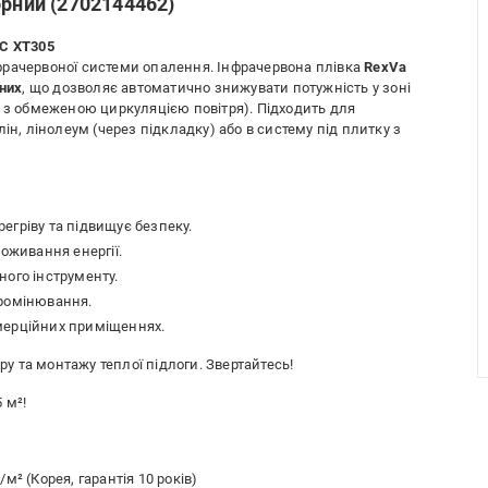
орний (2702144462)
TC XT305
фрачервоної системи опалення. Інфрачервона плівка
RexVa
них
, що дозволяє автоматично знижувати потужність у зоні
х з обмеженою циркуляцією повітря). Підходить для
ін, лінолеум (через підкладку) або в систему під плитку з
егріву та підвищує безпеку.
поживання енергії.
ного інструменту.
промінювання.
мерційних приміщеннях.
у та монтажу теплої підлоги. Звертайтесь!
 м²!
м² (Корея, гарантія 10 років)