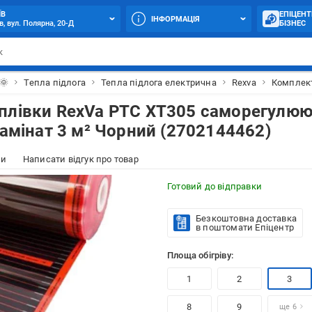
ЇВ
ЕПІЦЕНТ
ІНФОРМАЦІЯ
в, вул. Полярна, 20-Д
БІЗНЕС
🌞
Тепла підлога
Тепла підлога електрична
Rexva
Комплект
 плівки RexVa PTC XT305 саморегулю
ламінат 3 м² Чорний (2702144462)
ки
Написати відгук про товар
Готовий до відправки
Безкоштовна доставка
в поштомати Епіцентр
Площа обігріву:
1
2
3
8
9
ще 6