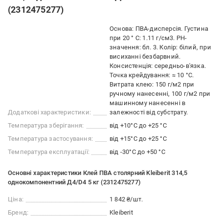
(2312475277)
Основа: ПВА-дисперсія. Густина
при 20 ° C: 1.11 г/см3. PH-
значення: бл. 3. Колір: білий, при
висиханні безбарвний.
Консистенція: середньо-в'язка.
Точка крейдування: ≈ 10 °C.
Витрата клею: 150 г/м2 при
ручному нанесенні, 100 г/м2 при
машинному нанесенні в
Додаткові характеристики:
залежності від субстрату.
Температура зберігання:
від +10°C до +25 °C
Температура застосування:
від +15°C до +25 °С
Температура експлуатації:
від -30°C до +50 °C
Основні характеристики Клей ПВА столярний Kleiberit 314,5
однокомпонентний Д4/D4 5 кг (2312475277)
Ціна:
1 842 ₴/шт.
Бренд:
Kleiberit