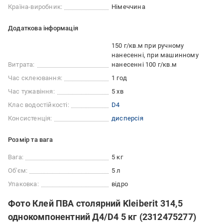
Країна-виробник:
Німеччина
Додаткова інформація
150 г/кв.м при ручному
нанесенні, при машинному
Витрата:
нанесенні 100 г/кв.м
Час склеювання:
1 год
Час тужавіння:
5 хв
Клас водостійкості:
D4
Консистенція:
дисперсія
Розмір та вага
Вага:
5 кг
Об'єм:
5 л
Упаковка:
відро
Фото Клей ПВА столярний Kleiberit 314,5
однокомпонентний Д4/D4 5 кг (2312475277)