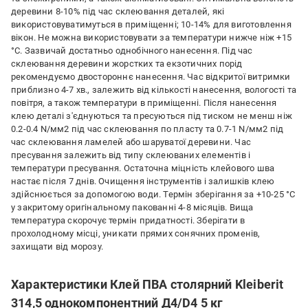
деревини 8-10% під час склеювання деталей, які
використовуватимуться в приміщенні; 10-14% для виготовлення
вікон. Не можна використовувати за температури нижче ніж +15
°C. Зазвичай достатньо однобічного нанесення. Під час
склеювання деревини жорстких та екзотичних порід
рекомендуємо двостороннє нанесення. Час відкритої витримки
приблизно 4-7 хв., залежить від кількості нанесення, вологості та
повітря, а також температури в приміщенні. Після нанесення
клею деталі з'єднуються та пресуються під тиском не менш ніж
0.2-0.4 N/мм2 під час склеювання по пласту та 0.7-1 N/мм2 під
час склеювання ламелей або шаруватої деревини. Час
пресування залежить від типу склеюваних елементів і
температури пресування. Остаточна міцність клейового шва
настає після 7 днів. Очищення інструментів і залишків клею
здійснюється за допомогою води. Термін зберігання за +10-25 °C
у закритому оригінальному пакованні 4-8 місяців. Вища
температура скорочує термін придатності. Зберігати в
прохолодному місці, уникати прямих сонячних променів,
захищати від морозу.
Характеристики Клей ПВА столярний Kleiberit
314,5 однокомпонентний Д4/D4 5 кг