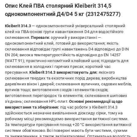
Опис Клей ПВА столярний Kleiberit 314,5
однокомпонентний Д4/D4 5 кг (2312475277)
Kleiberit 314.3
— однокомпонентний універсальний столярний
клей на ПВА-основі групи навантаження D4 для водостійкого
склеювання.
Переваги:
зручний у використанні —
однокомпонентний клей, готовий до використання; якість
склеювання відповідає групі навантажень D4 відповідно до DIN
EN 204; висока температуростійкість відповідно до EN 14257
(WATT 91); практично непомітний клейовий шов; підходить для
склеювання в холодних і гарячих пресах; короткий час
пресування.
Kleiberit 314.3 використовують для:
якісного
склеювання твердих та екзотичних порід дерева; виробництва
дерев'яних вікон і дверей; склеювання вуличних, садових меблів,
вуликів тощо; виготовлення сходів і елементів сходів;
виготовлення перегородок та елементів; склеювання шипових
з'єднань; склеювання HPL-плит.
Основні рекомендації щодо
використання та зберігання:
під час роботи з Kleiberit 314.3
здійснюється незначне вивільнення діоксиду сірки, тому на
робочому місці рекомендуємо використання витяжної системи.
За температури пресування понад +20 °C використання витяжної
системи обов'язково. Всі поверхні мають бути чистими, сухими
та знежиреними, а також акліматизовані. Оптимальна вологість