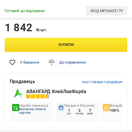
Готовий до відправки
КОД
MP26623179
1 842
₴/шт.
КУПИТИ
У бажання
До порівняння
Продавець
Інші товари продавця
АВАНГАРД КлейЛакФарба
Надійні транзакції
Продає в Епіцентрі
Вподобання к
Безпечна оплата
1
2
7
100%
картою
рік
місяці
днів