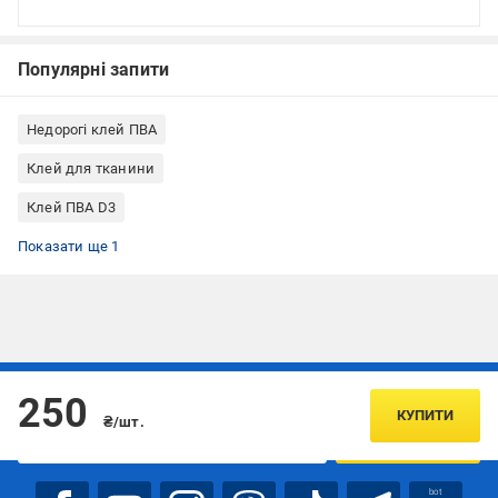
Популярні запити
Недорогі клей ПВА
Клей для тканини
Клей ПВА D3
Клей ПВА дисперсія
Показати ще 1
Підписуйтесь, щоб дізнаватись першим про акції та пропозиції
250
КУПИТИ
₴/шт.
ПІДПИСАТИСЯ
bot