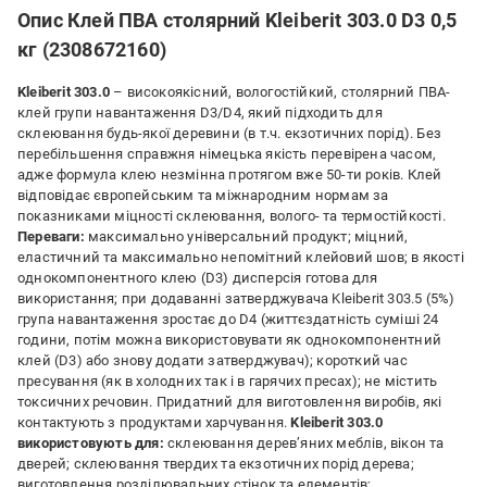
Опис Клей ПВА столярний Kleiberit 303.0 D3 0,5
кг (2308672160)
Kleiberit 303.0
– високоякісний, вологостійкий, столярний ПВА-
клей групи навантаження D3/D4, який підходить для
склеювання будь-якої деревини (в т.ч. екзотичних порід). Без
перебільшення справжня німецька якість перевірена часом,
адже формула клею незмінна протягом вже 50-ти років. Клей
відповідає європейським та міжнародним нормам за
показниками міцності склеювання, волого- та термостійкості.
Переваги:
максимально універсальний продукт; міцний,
еластичний та максимально непомітний клейовий шов; в якості
однокомпонентного клею (D3) дисперсія готова для
використання; при додаванні затверджувача Kleiberit 303.5 (5%)
група навантаження зростає до D4 (життєздатність суміші 24
години, потім можна використовувати як однокомпонентний
клей (D3) або знову додати затверджувач); короткий час
пресування (як в холодних так і в гарячих пресах); не містить
токсичних речовин. Придатний для виготовлення виробів, які
контактують з продуктами харчування.
Kleiberit 303.0
використовують для:
склеювання дерев’яних меблів, вікон та
дверей; склеювання твердих та екзотичних порід дерева;
виготовлення розділювальних стінок та елементів;