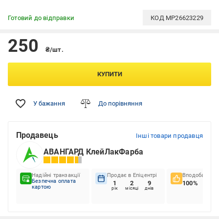
Готовий до відправки
КОД
MP26623229
250
₴/шт.
КУПИТИ
У бажання
До порівняння
Продавець
Інші товари продавця
АВАНГАРД КлейЛакФарба
Надійні транзакції
Продає в Епіцентрі
Вподобання к
Безпечна оплата
1
2
9
100%
картою
рік
місяці
днів