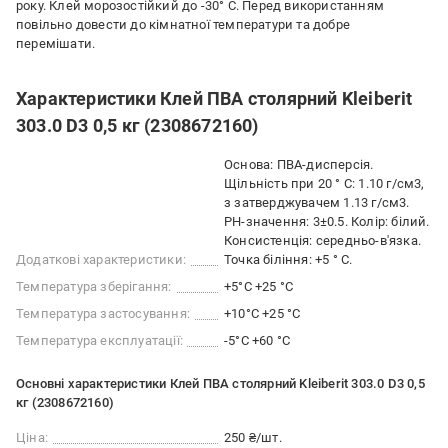
року. Клей морозостійкий до -30° C. Перед використанням
повільно довести до кімнатної температури та добре
перемішати.
Характеристики Клей ПВА столярний Kleiberit
303.0 D3 0,5 кг (2308672160)
Основа: ПВА-дисперсія.
Щільність при 20 ° C: 1.10 г/см3,
з затверджувачем 1.13 г/см3.
PH-значення: 3±0.5. Колір: білий.
Консистенція: середньо-в'язка.
Додаткові характеристики:
Точка біління: +5 ° C.
Температура зберігання:
+5°C +25 °C
Температура застосування:
+10°C +25 °С
Температура експлуатації:
-5°C +60 °C
Основні характеристики Клей ПВА столярний Kleiberit 303.0 D3 0,5
кг (2308672160)
Ціна:
250 ₴/шт.