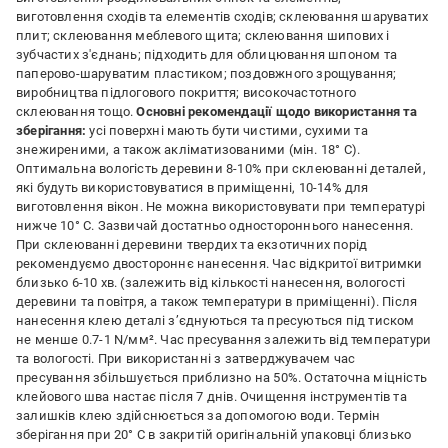
виготовлення сходів та елементів сходів; склеювання шаруватих
плит; склеювання меблевого щита; склеювання шипових і
зубчастих з'єднань; підходить для облицювання шпоном та
паперово-шаруватим пластиком; поздовжного зрощування;
виробництва підлогового покриття; високочастотного
склеювання тощо.
Основні рекомендації щодо використання та
зберігання:
усі поверхні мають бути чистими, сухими та
знежиреними, а також акліматизованими (мін. 18° C).
Оптимальна вологість деревини 8-10% при склеюванні деталей,
які будуть використовуватися в приміщенні, 10-14% для
виготовлення вікон. Не можна використовувати при температурі
нижче 10° С. Зазвичай достатньо одностороннього нанесення.
При склеюванні деревини твердих та екзотичних порід
рекомендуємо двостороннє нанесення. Час відкритої витримки
близько 6-10 хв. (залежить від кількості нанесення, вологості
деревини та повітря, а також температури в приміщенні). Після
нанесення клею деталі з’єднуються та пресуються під тиском
не менше 0.7-1 N/мм². Час пресування залежить від температури
та вологості. При використанні з затверджувачем час
пресування збільшується приблизно на 50%. Остаточна міцність
клейового шва настає після 7 днів. Очищення інструментів та
залишків клею здійснюється за допомогою води. Термін
зберігання при 20° C в закритій оригінальній упаковці близько