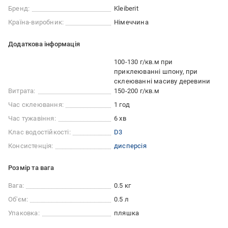
Бренд:
Kleiberit
Країна-виробник:
Німеччина
Додаткова інформація
100-130 г/кв.м при
приклеюванні шпону, при
склеюванні масиву деревини
Витрата:
150-200 г/кв.м
Час склеювання:
1 год
Час тужавіння:
6 хв
Клас водостійкості:
D3
Консистенція:
дисперсія
Розмір та вага
Вага:
0.5 кг
Об'єм:
0.5 л
Упаковка:
пляшка