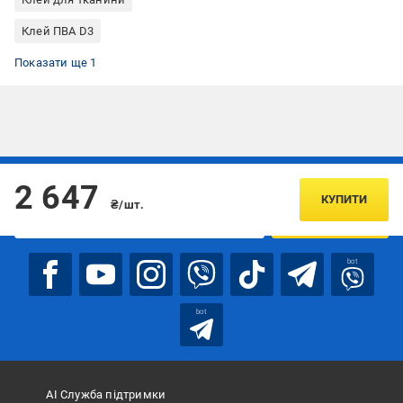
Клей ПВА D3
Клей ПВА дисперсія
Показати ще 1
Підписуйтесь, щоб дізнаватись першим про акції та пропозиції
2 647
КУПИТИ
₴/шт.
ПІДПИСАТИСЯ
bot
bot
АІ Служба підтримки