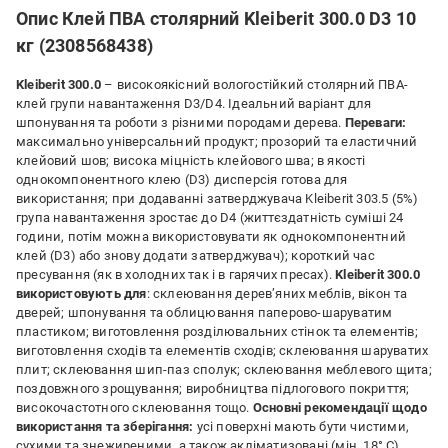
Опис Клей ПВА столярний Kleiberit 300.0 D3 10
кг (2308568438)
Kleiberit 300.0
– високоякісний вологостійкий столярний ПВА-
клей групи навантаження D3/D4. Ідеальний варіант для
шпонування та роботи з різними породами дерева.
Переваги:
максимально універсальний продукт; прозорий та еластичний
клейовий шов; висока міцність клейового шва; в якості
однокомпонентного клею (D3) дисперсія готова для
використання; при додаванні затверджувача Kleiberit 303.5 (5%)
група навантаження зростає до D4 (життєздатність суміші 24
години, потім можна використовувати як однокомпонентний
клей (D3) або знову додати затверджувач); короткий час
пресування (як в холодних так і в гарячих пресах).
Kleiberit 300.0
використовують для
: склеювання дерев’яних меблів, вікон та
дверей; шпонування та облицювання паперово-шаруватим
пластиком; виготовлення розділювальних стінок та елементів;
виготовлення сходів та елементів сходів; склеювання шаруватих
плит; склеювання шип-паз сполук; склеювання меблевого щита;
поздовжного зрощування; виробництва підлогового покриття;
високочастотного склеювання тощо.
Основні рекомендації щодо
використання та зберігання:
усі поверхні мають бути чистими,
сухими та знежиреними, а також акліматизовані (мін. 18° C).