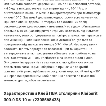
Оптимальна вологість деревини 8-10% при склеюванні деталей,
які будуть використовуватися в приміщенні, 10-14% для
виготовлення вікон. Не можна використовувати при температурі
нижче 10° С. Зазвичай достатньо одностороннього нанесення.
При склеюванні деревини твердих та екзотичних порід
рекомендуємо двостороннє нанесення. Час відкритої витримки
близько 6-10 хв. (час відкритої витримки залежить від кількості
нанесення, вологості деревини та повітря, а також температури в
приміщенні). Після нанесення клею деталі з’єднуються та
пресуються під тиском не менше 0.7-1 N/мм². Час пресування
залежить від температури та вологості. При використанні з
затверджувачем час пресування збільшується приблизно на
50%. Остаточна міцність клейового шва настає після 7 днів.
Очищення інструментів та залишків клею здійснюється за
допомогою води. Термін зберігання при 20° C в закритій
оригінальній упаковці близько року. Клей морозостійкий до -30°
C. Перед використанням клей повільно довести до кімнатної
температури та добре перемішати.
Характеристики Клей ПВА столярний Kleiberit
300.0 D3 10 кг (2308568438)