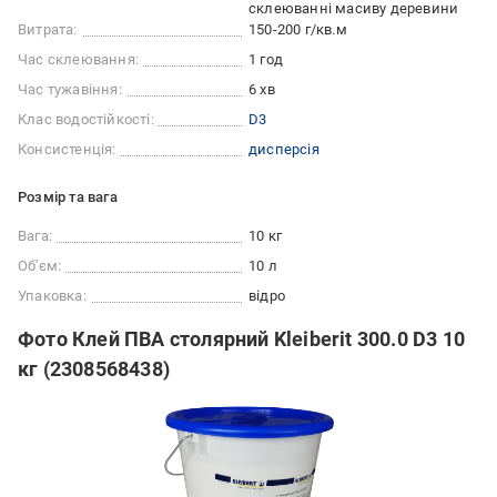
склеюванні масиву деревини
Витрата:
150-200 г/кв.м
Час склеювання:
1 год
Час тужавіння:
6 хв
Клас водостійкості:
D3
Консистенція:
дисперсія
Розмір та вага
Вага:
10 кг
Об'єм:
10 л
Упаковка:
відро
Фото Клей ПВА столярний Kleiberit 300.0 D3 10
кг (2308568438)