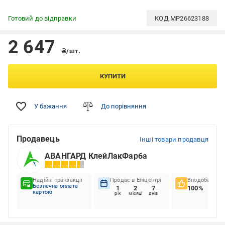
Готовий до відправки
КОД
MP26623188
2 647
₴/шт.
КУПИТИ
У бажання
До порівняння
Продавець
Інші товари продавця
АВАНГАРД КлейЛакФарба
Надійні транзакції
Продає в Епіцентрі
Вподобання к
Безпечна оплата
1
2
7
100%
картою
рік
місяці
днів