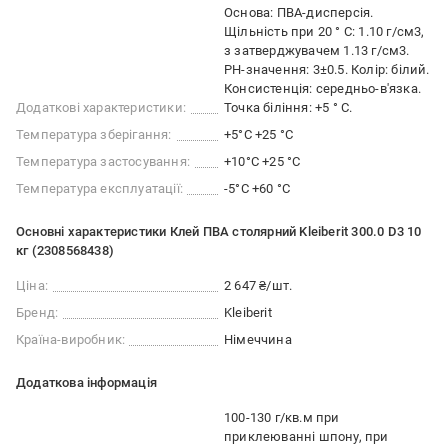
Основа: ПВА-дисперсія.
Щільність при 20 ° C: 1.10 г/см3,
з затверджувачем 1.13 г/см3.
PH-значення: 3±0.5. Колір: білий.
Консистенція: середньо-в'язка.
Додаткові характеристики:
Точка біління: +5 ° C.
Температура зберігання:
+5°C +25 °C
Температура застосування:
+10°C +25 °С
Температура експлуатації:
-5°C +60 °C
Основні характеристики Клей ПВА столярний Kleiberit 300.0 D3 10
кг (2308568438)
Ціна:
2 647 ₴/шт.
Бренд:
Kleiberit
Країна-виробник:
Німеччина
Додаткова інформація
100-130 г/кв.м при
приклеюванні шпону, при